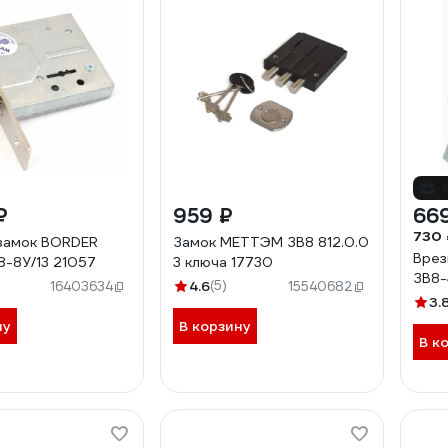
-
₽
959 ₽
66
730 
замок BORDER
Замок МЕТТЭМ ЗВ8 812.0.0
Врез
8-8У/13 21057
3 ключа 17730
ЗВ8-
4.6
(5)
16403634
15540682
3.
ну
В корзину
В к