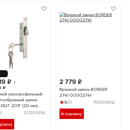
13%
19 ₽
2 779 ₽
0 ₽
Врезной замок BORDER
ной узкопрофильный
2741 00002741
тообразный замок
5
(2)
15933063
 KILIT 201F (20 мм)
ль, 3 ключа 8061
6)
22130061
В корзину
орзину