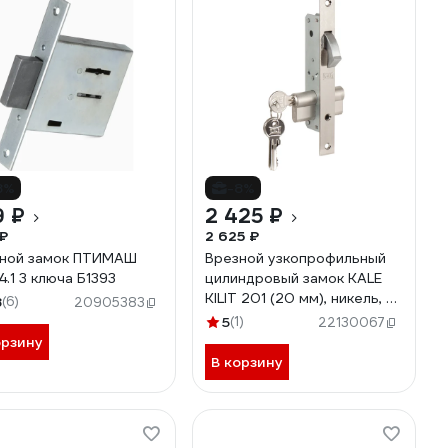
8%
-8%
9 ₽
2 425 ₽
₽
2 625 ₽
ной замок ПТИМАШ
Врезной узкопрофильный
4.1 3 ключа Б1393
цилиндровый замок KALE
KILIT 201 (20 мм), никель, 3
8
(6)
20905383
ключа 1093
5
(1)
22130067
орзину
В корзину