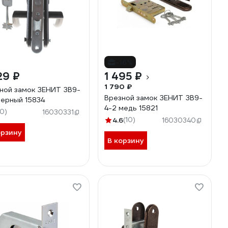
-16%
29 ₽
1 495 ₽
1 790 ₽
ной замок ЗЕНИТ ЗВ9-
Врезной замок ЗЕНИТ ЗВ9-
черный 15834
4-2 медь 15821
10)
16030331
4.6
(10)
16030340
орзину
В корзину