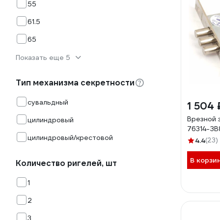
55
61.5
65
Показать еще 5
Тип механизма секретности
сувальдный
1 504 
Врезной 
цилиндровый
76314-ЗВ
цилиндровый/крестовой
4.4
(23)
В корзи
Количество ригелей, шт
1
2
3