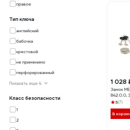
правое
Тип ключа
английский
бабочка
крестовой
не применимо
перфорированный
1 028 
Показать еще 4
Замок М
842.0.0, 
Класс безопасности
5
(7)
1
В корзи
2