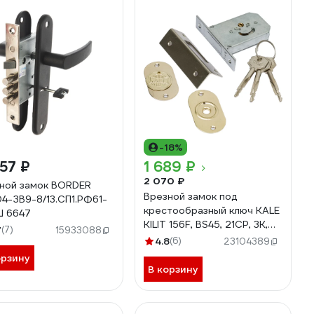
-18%
57 ₽
1 689 ₽
2 070 ₽
ной замок BORDER
Врезной замок под
4-ЗВ9-8/13.СП1.РФ61-
крестообразный ключ KALE
Ш 6647
KILIT 156F, BS45, 21CP, 3K,
7
(7)
15933088
SP, Ros, STB 156F0000003
4.8
(6)
23104389
орзину
В корзину