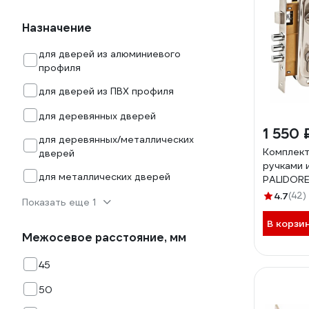
Назначение
для дверей из алюминиевого
профиля
для дверей из ПВХ профиля
для деревянных дверей
1 550 
для деревянных/металлических
Комплект
дверей
ручками 
для металлических дверей
PALIDORE
никель м
4.7
(42)
Показать еще 1
В корзи
Межосевое расстояние, мм
45
50