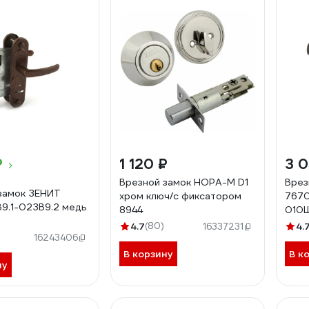
₽
1 120 ₽
3 0
Врезной замок НОРА-М D1
Врез
замок ЗЕНИТ
хром ключ/с фиксатором
7670
9.1-02ЗВ9.2 медь
8944
010
4.7
(80)
4.
16337231
16243406
В корзину
В к
ну