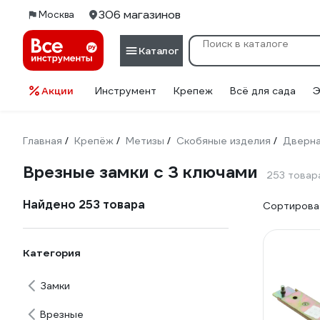
306 магазинов
Москва
Каталог
Акции
Инструмент
Крепеж
Всё для сада
Э
Главная
Крепёж
Метизы
Скобяные изделия
Дверна
/
/
/
/
Врезные замки с 3 ключами
253 товар
Найдено 253 товара
Сортироват
Категория
Замки
Врезные