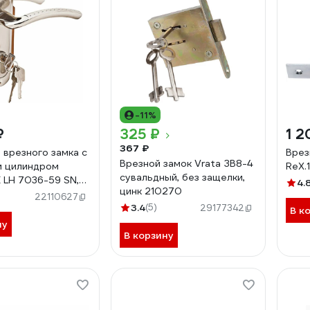
-11%
₽
325 ₽
1 2
367 ₽
 врезного замка с
Врез
Врезной замок Vrata ЗВ8-4
и цилиндром
ReX.1
сувальдный, без защелки,
 LH 7036-59 SN,
4.
цинк 210270
атовый 98760054
22110627
3.4
(5)
29177342
В к
ну
В корзину