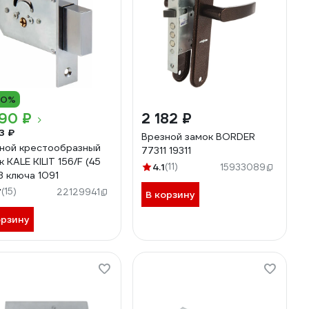
10%
90 ₽
2 182 ₽
3 ₽
Врезной замок BORDER
ной крестообразный
77311 19311
 KALE KILIT 156/F (45
4.1
(11)
15933089
 3 ключа 1091
7
(15)
22129941
В корзину
орзину