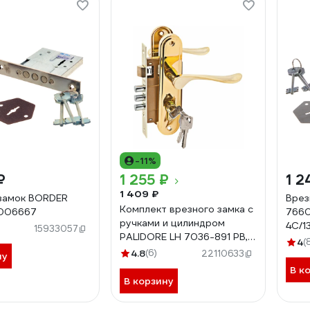
-11%
₽
1 255 ₽
1 2
1 409 ₽
замок BORDER
Врез
Комплект врезного замка с
006667
766
ручками и цилиндром
4С/1
15933057
PALIDORE LH 7036-891 PB,
4
(
золото 98760056
4.8
(6)
22110633
ну
В к
В корзину