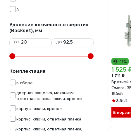
4
Удаление ключевого отверстия
(Backset), мм
от
до
-11%
1 525 
Комплектация
1 711 ₽
Врезной 
в сборе
Омега-ЗВ
дверная защелка, механизм,
19445
ответная планка, ключи, крепеж
3.3
(3)
корпус, ключи, крепеж
В корзи
корпус, ключи, ответная планка
корпус, ключи, ответная планка,