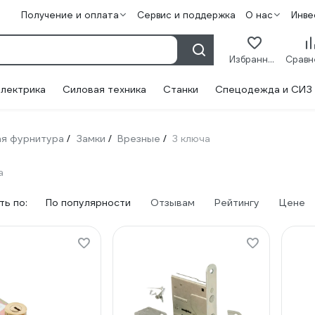
Получение и оплата
Сервис и поддержка
О нас
Инве
Избранное
лектрика
Силовая техника
Станки
Спецодежда и СИЗ
я фурнитура
Замки
Врезные
3 ключа
/
/
/
а
ь по:
По популярности
Отзывам
Рейтингу
Цене