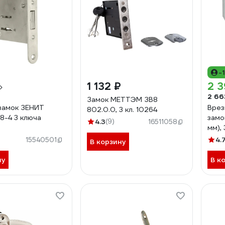
-
1 132 ₽
2 3
2 66
Замок МЕТТЭМ ЗВ8
замок ЗЕНИТ
Врез
802.0.0, 3 кл. 10264
8-4 3 ключа
замок
4.3
(9)
16511058
мм),
4.
15540501
В корзину
ну
В к