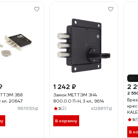
-
₽
1 242 ₽
2 2
2 55
ЕТТЭМ ЗВ8
Замок МЕТТЭМ ЗН4
Врез
3 кл. 20647
800.0.0 П-Н, 3 кл., 9614
крес
3
(2)
16511055
41288117
KALE
нике
5
(
ну
В корзину
В к