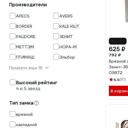
Производители
APECS
AVERS
BORDER
KALE KILIT
PALIDORE
ЗЕНИТ
-21%
МЕТТЭМ
НОРА-М
625 ₽
792 ₽
ПТИМАШ
Эльбор
Врезной 
Зенит-ЗВ
Показать еще 18
09872
4.4
(81)
Высокий рейтинг
4 и 5 звезд
В корзи
Тип замка
врезной
накладной