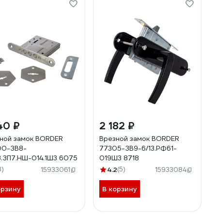
40 ₽
2 182 ₽
ной замок BORDER
Врезной замок BORDER
00-ЗВ8-
77305-ЗВ9-6/13.РФ61-
3.ЗП7.НШ-014.1Ш3 6075
019Ш3 8718
8)
4.2
(5)
15933061
15933084
орзину
В корзину