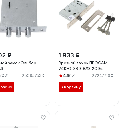
02 ₽
1 933 ₽
ной замок Эльбор
Врезной замок ПРОСАМ
.3
74100-ЗВ9-8/13 2094
8
(20)
4.6
(15)
25095753
27247716
орзину
В корзину