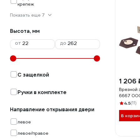
крепеж
Показать еще 7
Высота, мм
от
до
С защелкой
1 206 
Врезной 
Ручки в комплекте
6667 00
4.5
(11)
Направление открывания двери
В корзи
левое
левое/правое