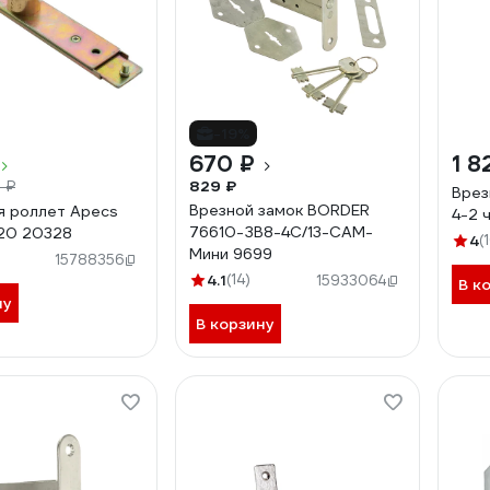
-19%
670 ₽
1 8
829 ₽
 ₽
Врез
Врезной замок BORDER
я роллет Apecs
4-2 
76610-ЗВ8-4С/13-САМ-
20 20328
4
(
Мини 9699
15788356
4.1
(14)
15933064
В к
ну
В корзину