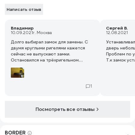
Написать отзыв
Владимир
Сергей В.
10.09.2021
г. Москва
12.08.2021
Долго выбирал замок для замены. С
Устанавливал
двумя круглыми ригелями кажется
дверь неболь
сейчас не выпускают замки.
Проблем по у
Остановился на трёхригельном.
Т.к замок ус
Думал запорная планка как обычно
правым откр
идёт в комплекте. Нет, не идёт. Не
язычок откру
знаю - старая планка подойдёт под
сомнения по 
три ригеля и защёлку или нет. Понятно
после устано
1
что в гараже всегда можно найти
нормально, а
новую запорную планку или вырезать
самому. Замок открывается и
закрывается хорошо. С шифрами
Посмотреть все отзывы
артикулов замка вообще ничего не
понятно. На полиэтиленовом пакете
шифр 3В9-6/13 (КЦП-81). В
BORDER
руководстве по эксплуатации есть