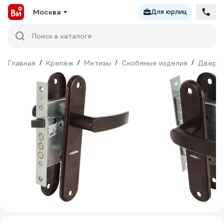
Москва
Для юрлиц
Поиск в каталоге
Главная
/
Крепёж
/
Метизы
/
Скобяные изделия
/
Дверна