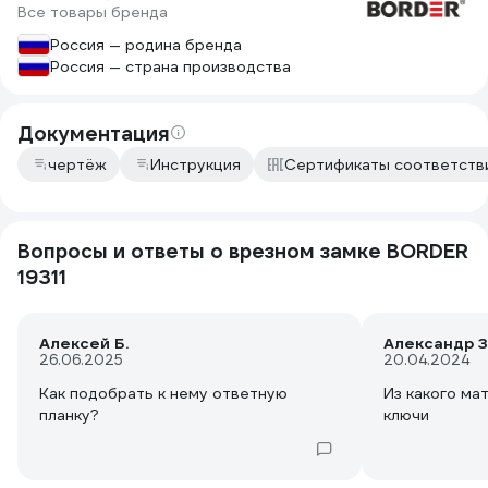
Все товары бренда
только (КЛП5-85). Буду надеяться что
проблем с установкой не будет. На
Россия — родина бренда
удивление доставка в пункт выдачи
Россия — страна производства
оказалась долгая : заказал 7 сентября
в 23:22, получил 10 сентября. Если кто
хочет утром на следующий день
Документация
получить - лучше с менеджерами по
доставке переговорить.
чертёж
Инструкция
Сертификаты соответств
Вопросы и ответы о врезном замке BORDER
19311
Алексей Б.
Александр З
26.06.2025
20.04.2024
Как подобрать к нему ответную
Из какого ма
планку?
ключи