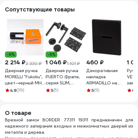
Сопутствующие товары
-5%
-5%
2 214 ₽
1 046 ₽
460 ₽
1 0
2 330 ₽
1 101 ₽
Дверная ручка
Дверная ручка
Декоративная
Ручк
MORELLI "Fukoku",
PUERTO Фрапе,
накладка
VETT
цвет-черный MH-
серия SLIM,
ARMADILLO на
замк
28 BL-S 9011409
черный INAL 545-
сувальдный замок
008
4.9
(39)
5
(5)
5
(9)
4.
06 slim B
PS Protector/USS
поро
BL, черный 42987
2034
О товаре
Врезной замок BORDER 77311 19311 предназначен для
надежного запирания входных и межкомнатных дверей из
металла и дерева.