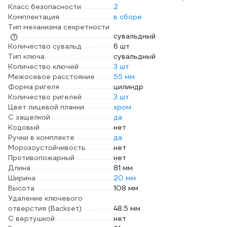
Класс безопасности
2
Комплектация
в сборе
Тип механизма секретности
сувальдный
Количество сувальд
6 шт
Тип ключа
сувальдный
Количество ключей
3 шт
Межосевое расстояние
55 мм
Форма ригеля
цилиндр
Количество ригелей
3 шт
Цвет лицевой планки
хром
С защелкой
да
Кодовый
нет
Ручки в комплекте
да
Морозоустойчивость
нет
Противопожарный
нет
Длина
81 мм
Ширина
20 мм
Высота
108 мм
Удаление ключевого
отверстия (Backset)
48.5 мм
С вертушкой
нет