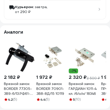
Курьером:
завтра,
от 290 ₽
Аналоги
-7%
2 182 ₽
1 972 ₽
2 320 ₽
1 9
2 500 ₽
Врезной замок
Врезной замок
Врезной замок
Врез
BORDER 77305-
BORDER 70901-
ГАРДИАН 1011-4
ПРО
ЗВ9-6/13.РФ61-
ЗВ8-8Д/15 10119
кл. /б/о/н/ 18346
ЗВ9-
019Ш3 8718
4.2
(5)
4.4
(5)
5
(10)
4.