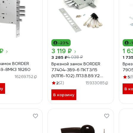
-23%
-
 ₽
3 119 ₽
1 6
3 285 ₽
1 73
4 038 ₽
замок BORDER
Врезной замок BORDER
Врез
В9-8МК3 18260
77404-ЗВ9-6 ПКТЗ/15
7905
(КЛП6-102) ЛПЗ.В.В9.У2
16269752
5
(
15201
2
(2)
15933085
ну
В к
В корзину