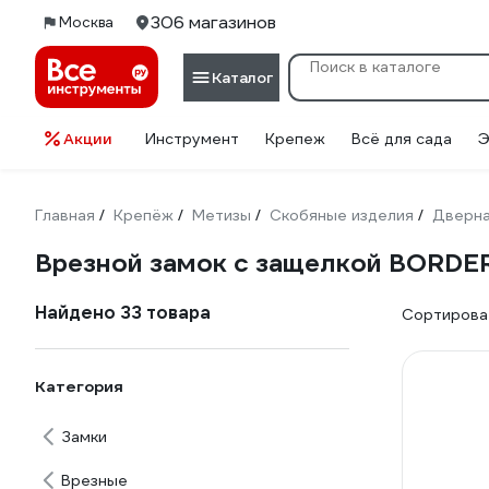
306 магазинов
Москва
Каталог
Акции
Инструмент
Крепеж
Всё для сада
Э
Главная
Крепёж
Метизы
Скобяные изделия
Дверна
/
/
/
/
Врезной замок с защелкой BORDE
Найдено 33 товара
Сортироват
Категория
Замки
Врезные