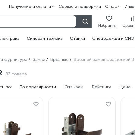
Получение и оплата
Сервис и поддержка
О нас
Инве
Избранное
лектрика
Силовая техника
Станки
Спецодежда и СИЗ
я фурнитура
Замки
Врезные
Врезной замок с защелкой 
/
/
/
R
33 товара
ь по:
По популярности
Отзывам
Рейтингу
Цене