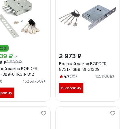
23%
39 ₽
2 973 ₽
9 ₽
3 809 ₽
Врезной замок BORDER
ной замок BORDER
87317-ЗВ9-8Г 21329
1-ЗВ9-6ПКЗ 14812
4.7
(35)
16511061
9)
16269750
В корзину
орзину