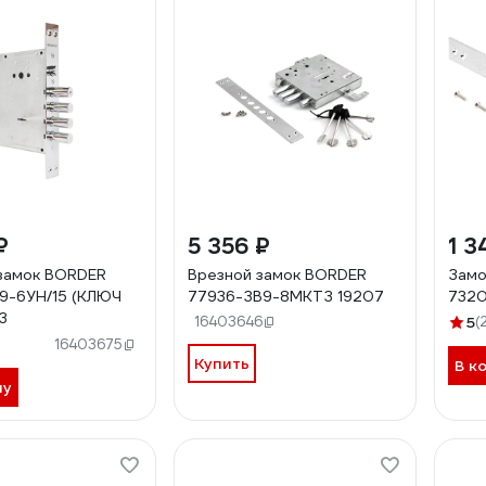
₽
5 356 ₽
1 3
замок BORDER
Врезной замок BORDER
Замо
9-6УН/15 (КЛЮЧ
77936-ЗВ9-8МКТЗ 19207
732
3
16403646
5
(
16403675
Купить
В к
ну