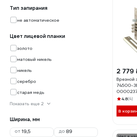
Тип запирания
не автоматическое
Цвет лицевой планки
золото
матовый никель
2 779 
никель
Врезной 
серебро
74500-ЗВ
000023
старая медь
4.8
(4)
Показать еще 2
В корзи
Ширина, мм
от
до
Нет в на