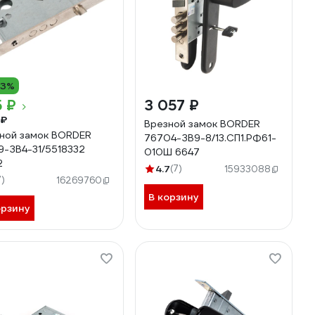
13%
 ₽
3 057 ₽
 ₽
Врезной замок BORDER
ной замок BORDER
76704-ЗВ9-8/13.СП1.РФ61-
9-ЗВ4-31/5518332
010Ш 6647
2
4.7
(7)
15933088
7)
16269760
В корзину
орзину