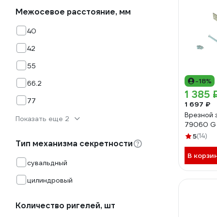
Межосевое расстояние, мм
40
42
55
-18%
66.2
1 385 
77
1 697 ₽
Врезной 
Показать еще 2
79060 G 
5
(14)
Тип механизма секретности
В корзи
сувальдный
цилиндровый
Количество ригелей, шт