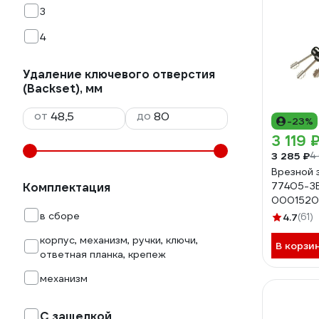
3
4
Удаление ключевого отверстия
(Backset), мм
от
до
-23%
3 119 
3 285 ₽
4
Врезной 
77405-З
Комплектация
0001520
в сборе
4.7
(61)
корпус, механизм, ручки, ключи,
В корзи
ответная планка, крепеж
механизм
С защелкой