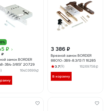
18%
45 ₽
3 386 ₽
1 ₽
Врезной замок BORDER
ной замок BORDER
88010-ЗВ9-8.3/13 П 16285
8-ЗВ4-3/85Г 20729
3.7
(9)
16269758
5)
16403699
В корзину
орзину