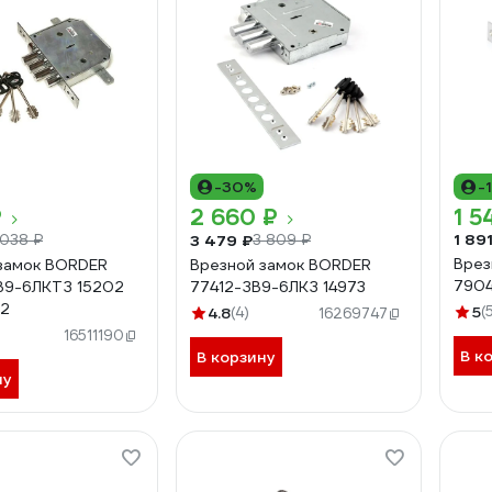
-30%
-
₽
2 660 ₽
1 5
1 89
3 479 ₽
 038 ₽
3 809 ₽
Врез
замок BORDER
Врезной замок BORDER
7904
В9-6ЛКТЗ 15202
77412-ЗВ9-6ЛКЗ 14973
2
5
(
4.8
(4)
16269747
16511190
В к
В корзину
ну