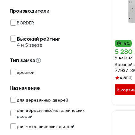
Производители
BORDER
Высокий рейтинг
-4%
4 и 5 звезд
5 280
5 493 ₽
Тип замка
Врезной 
77937-З
врезной
4.8
(13)
Назначение
В корзи
для деревянных дверей
для деревянных/металлических
дверей
для металлических дверей