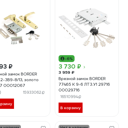
-6%
93 ₽
3 730 ₽
3 959 ₽
ной замок BORDER
Врезной замок BORDER
2-ЗВ9-8/13, золото
77465 K 9-6 ЛТЗ.У1 29716
67 00012067
00029716
)
15933062
16510994
орзину
В корзину
 в наличии
Нет в наличии