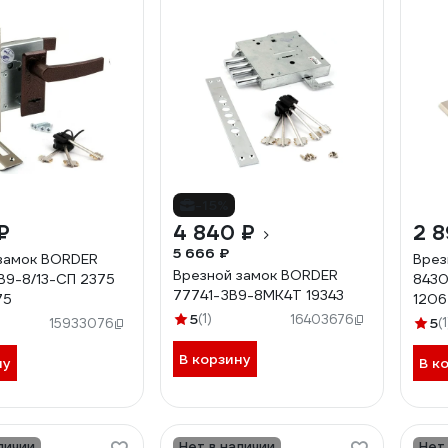
-15%
₽
4 840 ₽
2 8
5 666 ₽
замок BORDER
Врез
Врезной замок BORDER
9-8/13-СП 2375
8430
77741-ЗВ9-8МК4Т 19343
75
120
5
(1)
16403676
5
(1
15933076
В корзину
ну
В к
личии
Нет в наличии
Нет