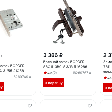
3 386 ₽
2 3
Врезной замок BORDER
Замо
замок BORDER
88011-ЗВ9-8.3/13 Л 16286
7811
4-31/55 21058
жемч
4.8
(6)
16269767
000
16269749
4.
В корзину
ну
В к