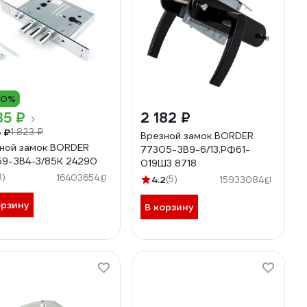
10%
35 ₽
2 182 ₽
5 ₽
1 823 ₽
Врезной замок BORDER
ной замок BORDER
77305-ЗВ9-6/13.РФ61-
9-ЗВ4-3/85К 24290
019Ш3 8718
8)
16403654
4.2
(5)
15933084
орзину
В корзину