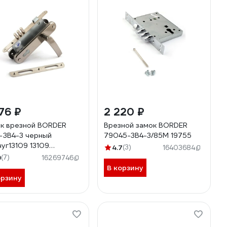
76 ₽
2 220 ₽
к врезной BORDER
Врезной замок BORDER
1-ЗВ4-3 черный
79045-3В4-3/85М 19755
уг13109 13109
4.7
(3)
16403684
13109
9
(7)
16269746
В корзину
орзину