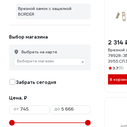
Врезной замок с защелкой
BORDER
Выбор магазина
2 314 
Врезной 
Выбрать на карте
78928-З
Выберите магазин
31/55.СП
Z.Ш.У4 2
3.7
(9)
В корзи
Забрать сегодня
Цена, ₽
от
до