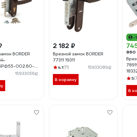
-
₽
2 182 ₽
745
860
замок BORDER
Врезной замок BORDER
Врез
В4-
77311 19311
7891
.5РФ55-002.60-
4.1
(11)
15933089
1833
0310
15933056
5
(
В корзину
ну
В к