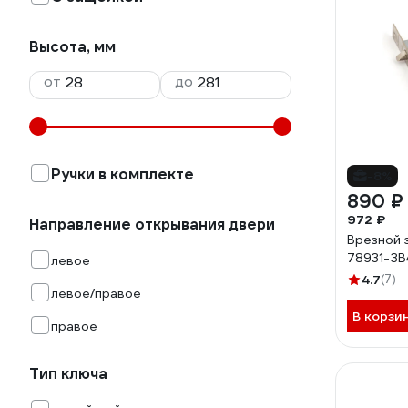
Высота, мм
от
до
Ручки в комплекте
-8%
890 ₽
972 ₽
Направление открывания двери
Врезной 
78931-ЗВ
левое
4.7
(7)
левое/правое
В корзи
правое
Тип ключа