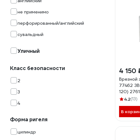
английский
не применимо
перфорированный/английский
сувальдный
Уличный
Класс безопасности
4 150 
Врезной 
2
77462 ЗВ
120) 2761
3
4.2
(13)
4
В корзи
Форма ригеля
цилиндр