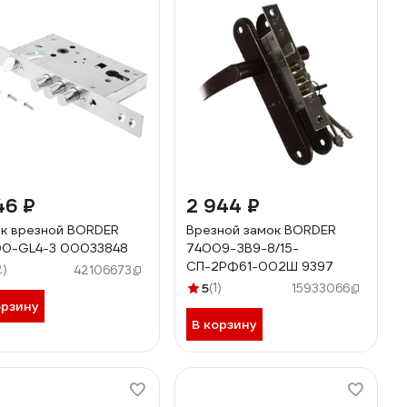
46 ₽
2 944 ₽
к врезной BORDER
Врезной замок BORDER
00-GL4-3 00033848
74009-ЗВ9-8/15-
СП-2РФ61-002Ш 9397
2)
42106673
5
(1)
15933066
орзину
В корзину