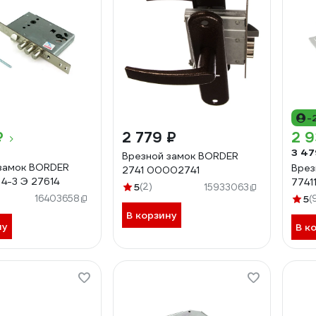
-
₽
2 779 ₽
2 9
3 47
Врезной замок BORDER
замок BORDER
Врез
2741 00002741
4-3 Э 27614
7741
5
(2)
15933063
16403658
5
(
В корзину
ну
В к