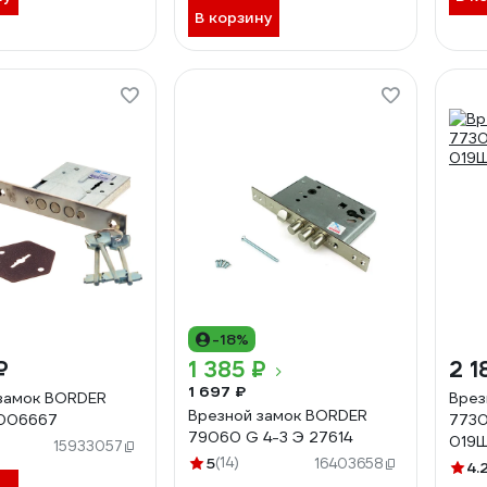
В корзину
-18%
₽
1 385 ₽
2 1
1 697 ₽
замок BORDER
Врез
Врезной замок BORDER
006667
7730
79060 G 4-3 Э 27614
019Ш
15933057
5
(14)
16403658
4.