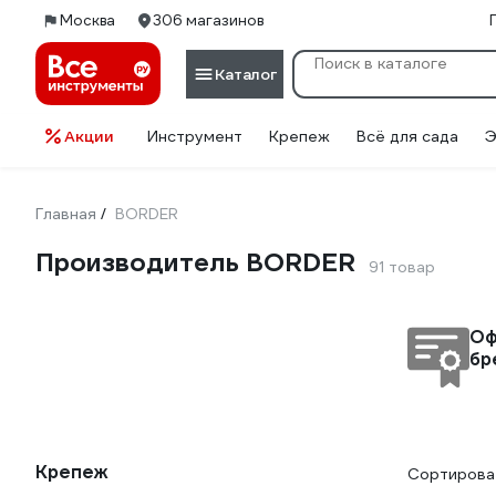
Москва
306 магазинов
Каталог
Акции
Инструмент
Крепеж
Всё для сада
Э
Главная
BORDER
/
Производитель BORDER
91 товар
Оф
бр
Крепеж
Сортироват