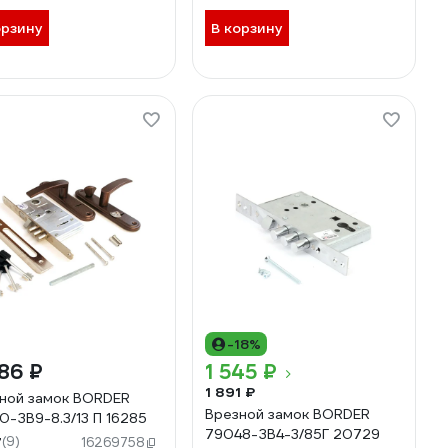
орзину
В корзину
-18%
86 ₽
1 545 ₽
1 891 ₽
ной замок BORDER
Врезной замок BORDER
0-ЗВ9-8.3/13 П 16285
79048-ЗВ4-3/85Г 20729
7
(9)
16269758