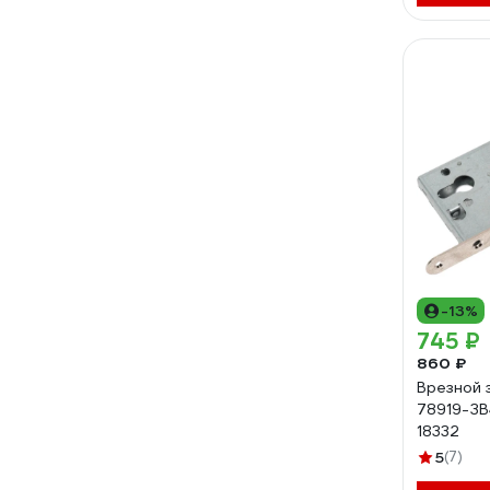
-13%
745 ₽
860 ₽
Врезной 
78919-ЗВ
18332
5
(7)