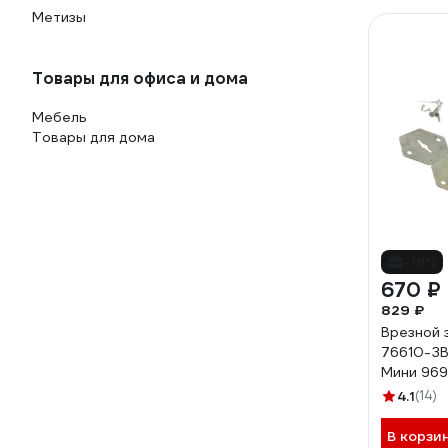
Метизы
Товары для офиса и дома
Мебель
Товары для дома
-19%
670 ₽
829 ₽
Врезной 
76610-З
Мини 96
4.1
(14)
В корзи