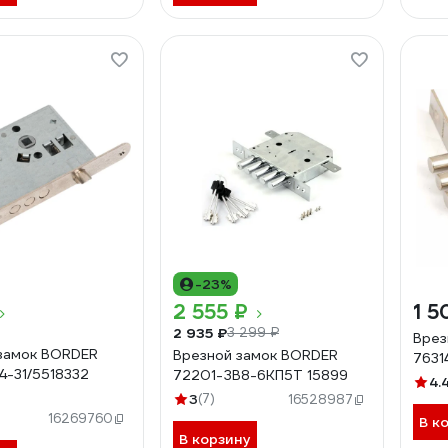
-23%
2 555 ₽
1 5
2 935 ₽
3 299 ₽
Врез
замок BORDER
Врезной замок BORDER
7631
4-31/5518332
72201-ЗВ8-6КП5Т 15899
4.
3
(7)
16528987
16269760
В к
В корзину