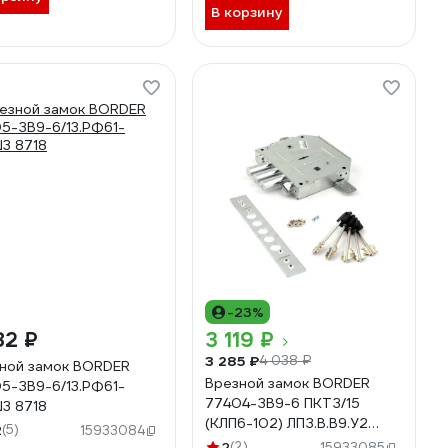
В корзину
-23%
82 ₽
3 119 ₽
3 285 ₽
4 038 ₽
ной замок BORDER
Врезной замок BORDER
5-ЗВ9-6/13.РФ61-
77404-ЗВ9-6 ПКТЗ/15
3 8718
(КЛП6-102) ЛПЗ.В.В9.У2
2
(5)
15933084
15201
2
(2)
15933085