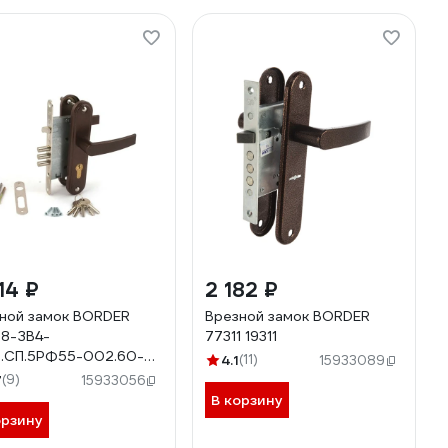
14 ₽
2 182 ₽
ной замок BORDER
Врезной замок BORDER
8-ЗВ4-
77311 19311
5.СП.5РФ55-002.60-
4.1
(11)
15933089
У4 20310
7
(9)
15933056
В корзину
орзину