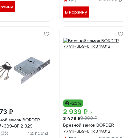
орзину
В корзину
-23%
73 ₽
2 939 ₽
3 479 ₽
3 809 ₽
ной замок BORDER
Врезной замок BORDER
7-ЗВ9-8Г 21329
77411-ЗВ9-6ПКЗ 14812
7
(35)
16511061