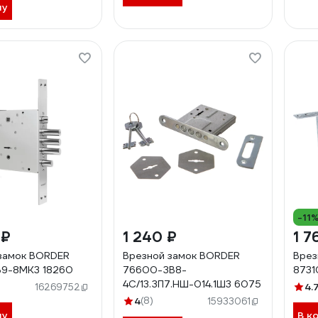
ну
-11
 ₽
1 240 ₽
1 7
замок BORDER
Врезной замок BORDER
Врез
В9-8МК3 18260
76600-ЗВ8-
8731
4С/13.ЗП7.НШ-014.1Ш3 6075
4.
16269752
4
(8)
15933061
ну
В к