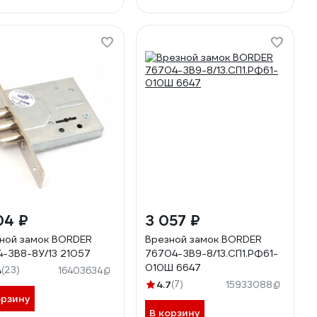
04 ₽
3 057 ₽
ной замок BORDER
Врезной замок BORDER
4-ЗВ8-8У/13 21057
76704-ЗВ9-8/13.СП1.РФ61-
010Ш 6647
4
(23)
16403634
4.7
(7)
15933088
орзину
В корзину