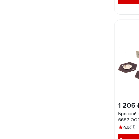
1 206 
Врезной 
6667 00
4.5
(11)