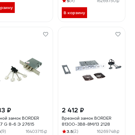
5
(9)
16269750
орзину
В корзину
33 ₽
2 412 ₽
ной замок BORDER
Врезной замок BORDER
7 G 8-6 Э 27615
81300-ЗВ8-8М/13 2128
6
(9)
3.5
(2)
16403715
16269748