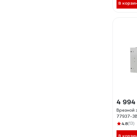
В корзи
4 994
Врезной 
77937-З
4.8
(13)
В корзи