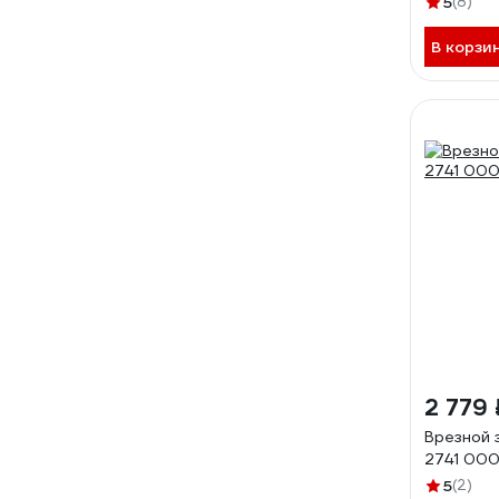
5
(8)
В корзи
2 779 
Врезной 
2741 00
5
(2)