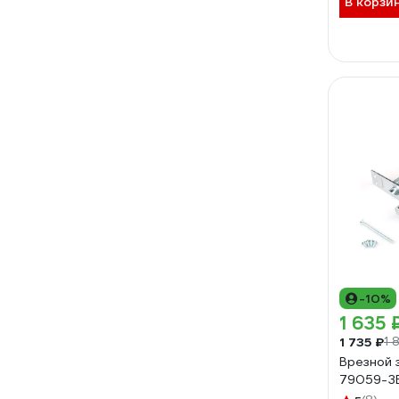
В корзи
-10%
1 635 
1 735 ₽
1 
Врезной 
79059-З