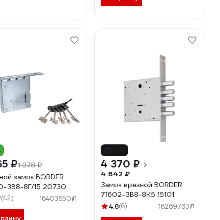
%
-6%
65 ₽
4 370 ₽
1 978 ₽
4 642 ₽
ной замок BORDER
Замок врезной BORDER
0-ЗВ8-8Г/15 20730
71602-ЗВ8-8К5 15101
7
(42)
16403650
4.8
(6)
16269763
орзину