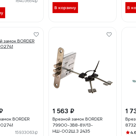
16403654
В корзину
В к
ну
₽
1 563 ₽
1 7
замок BORDER
Врезной замок BORDER
Врез
002741
79900-ЗВ8-8У/13-
8732
НШ-002Ш.З 2435
4.
15933063