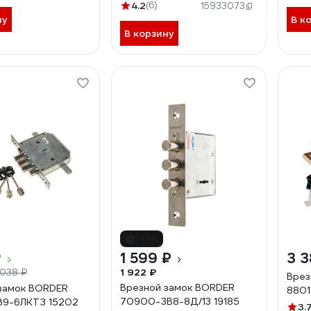
4.2
(6)
15933073
ну
В к
В корзину
-17%
₽
1 599 ₽
3 3
1 922 ₽
 038 ₽
Врез
Врезной замок BORDER
замок BORDER
8801
70900-ЗВ8-8Д/13 19185
В9-6ЛКТЗ 15202
3.