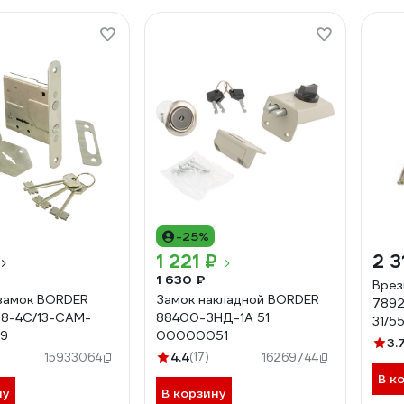
-25%
1 221 ₽
2 3
1 630 ₽
Врез
замок BORDER
Замок накладной BORDER
7892
В8-4С/13-САМ-
88400-ЗНД-1А 51
31/5
99
00000051
Z.Ш.
3.
4.4
(17)
15933064
16269744
В к
ну
В корзину