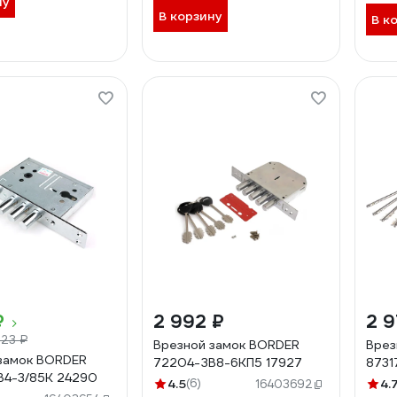
ну
В корзину
В к
₽
2 992 ₽
2 9
823 ₽
Врезной замок BORDER
Врез
замок BORDER
72204-ЗВ8-6КП5 17927
8731
В4-3/85К 24290
4.5
(6)
4.
16403692