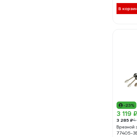
В корзи
-23%
3 119 
3 285 ₽
4
Врезной 
77405-З