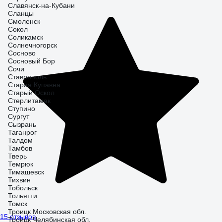
Славянск-на-Кубани
Сланцы
Смоленск
Сокол
Соликамск
Солнечногорск
Сосново
Сосновый Бор
Сочи
Ставрополь
Старая Купавна
Старый Оскол
Стерлитамак
Ступино
Сургут
Сызрань
Таганрог
Талдом
Тамбов
Тверь
Темрюк
Тимашевск
Тихвин
Тобольск
Тольятти
Томск
Троицк Московская обл.
15 отзывов
Троицк Челябинская обл.