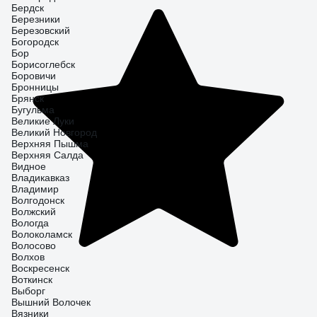
Бердск
Березники
Березовский
Богородск
Бор
Борисоглебск
Боровичи
Бронницы
Брянск
Бугульма
Великие Луки
Великий Новгород
Верхняя Пышма
Верхняя Салда
Видное
Владикавказ
Владимир
Волгодонск
Волжский
Вологда
Волоколамск
Волосово
Волхов
Воскресенск
Воткинск
Выборг
Вышний Волочек
Вязники