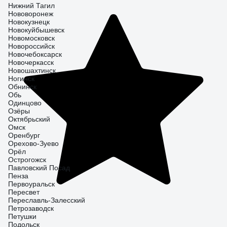
Нижний Тагил
Нововоронеж
Новокузнецк
Новокуйбышевск
Новомосковск
Новороссийск
Новочебоксарск
Новочеркасск
Новошахтинск
Ногинск
Обнинск
Обь
Одинцово
Озёры
Октябрьский
Омск
Оренбург
Орехово-Зуево
Орёл
Острогожск
Павловский Посад
Пенза
Первоуральск
Пересвет
Переславль-Залесский
Петрозаводск
Петушки
Подольск