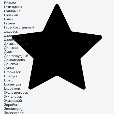
Вязьма
Геленджик
Голицыно
Грозный
Грязи
Губкин
Гусь-Хрустальный
Дедовск
Дзержинск
Дзержинский
Димитровград
Динская
Дмитров
Долгопрудный
Домодедово
Донской
Дубна
Егорьевск
Елабуга
Елец
Ессентуки
Ефремов
Железногорск
Жигулевск
Жуковский
Зарайск
Звенигород
Зеленоград