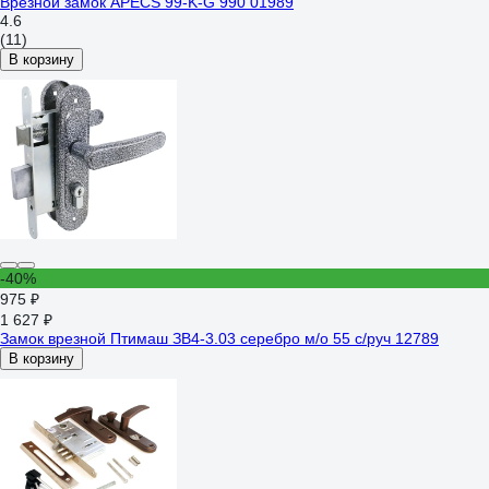
Врезной замок APECS 99-K-G 990 01989
4.6
(11)
В корзину
-40%
975 ₽
1 627 ₽
Замок врезной Птимаш ЗВ4-3.03 серебро м/о 55 с/руч 12789
В корзину