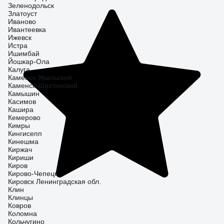
Зеленодольск
Златоуст
Иваново
Ивантеевка
Ижевск
Истра
Ишимбай
Йошкар-Ола
Калуга
Каменск-Уральский
Каменск-Шахтинский
Камышин
Касимов
Кашира
Кемерово
Кимры
Кингисепп
Кинешма
Киржач
Кириши
Киров
Кирово-Чепецк
Кировск Ленинградская обл.
Клин
Клинцы
Ковров
Коломна
Кольчугино