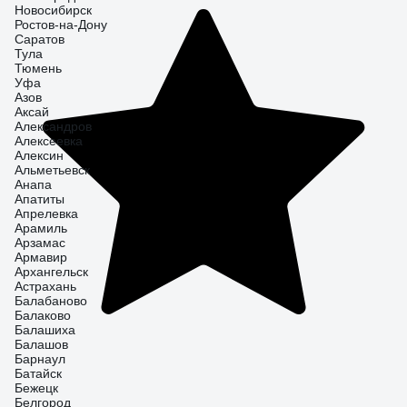
Новосибирск
Ростов-на-Дону
Саратов
Тула
Тюмень
Уфа
Азов
Аксай
Александров
Алексеевка
Алексин
Альметьевск
Анапа
Апатиты
Апрелевка
Арамиль
Арзамас
Армавир
Архангельск
Астрахань
Балабаново
Балаково
Балашиха
Балашов
Барнаул
Батайск
Бежецк
Белгород