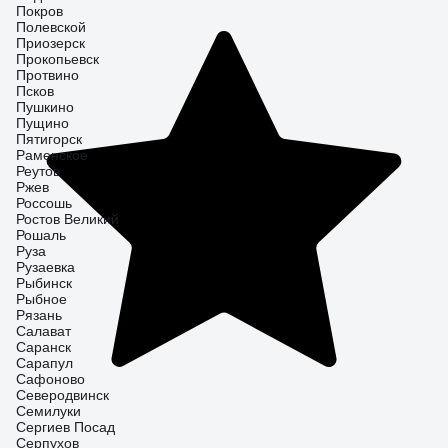
Покров
Полевской
Приозерск
Прокопьевск
Протвино
Псков
Пушкино
Пущино
Пятигорск
Раменское
Реутов
Ржев
Россошь
Ростов Великий
Рошаль
Руза
Рузаевка
Рыбинск
Рыбное
Рязань
Салават
Саранск
Сарапул
Сафоново
Северодвинск
Семилуки
Сергиев Посад
Серпухов