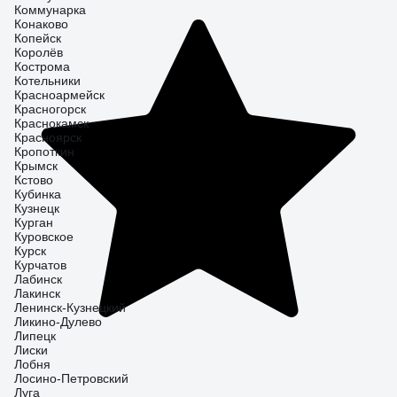
Коммунарка
Конаково
Копейск
Королёв
Кострома
Котельники
Красноармейск
Красногорск
Краснокамск
Красноярск
Кропоткин
Крымск
Кстово
Кубинка
Кузнецк
Курган
Куровское
Курск
Курчатов
Лабинск
Лакинск
Ленинск-Кузнецкий
Ликино-Дулево
Липецк
Лиски
Лобня
Лосино-Петровский
Луга