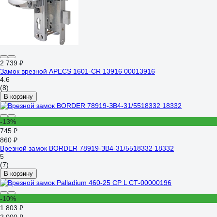
2 739 ₽
Замок врезной APECS 1601-CR 13916 00013916
4.6
(8)
В корзину
-13%
745 ₽
860 ₽
Врезной замок BORDER 78919-ЗВ4-31/5518332 18332
5
(7)
В корзину
-10%
1 803 ₽