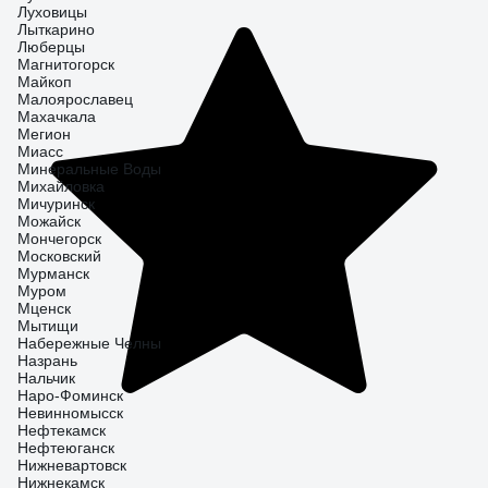
Луховицы
Лыткарино
Люберцы
Магнитогорск
Майкоп
Малоярославец
Махачкала
Мегион
Миасс
Минеральные Воды
Михайловка
Мичуринск
Можайск
Мончегорск
Московский
Мурманск
Муром
Мценск
Мытищи
Набережные Челны
Назрань
Нальчик
Наро-Фоминск
Невинномысск
Нефтекамск
Нефтеюганск
Нижневартовск
Нижнекамск