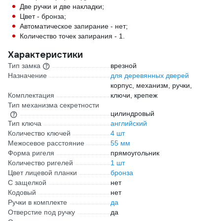
Две ручки и две накладки;
Цвет - бронза;
Автоматическое запирание - нет;
Количество точек запирания - 1.
Характеристики
Тип замка
врезной
Назначение
для деревянных дверей
корпус, механизм, ручки,
Комплектация
ключи, крепеж
Тип механизма секретности
цилиндровый
Тип ключа
английский
Количество ключей
4 шт
Межосевое расстояние
55 мм
Форма ригеля
прямоугольник
Количество ригелей
1 шт
Цвет лицевой планки
бронза
С защелкой
нет
Кодовый
нет
Ручки в комплекте
да
Отверстие под ручку
да