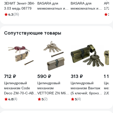
ЗЕНИТ Зенит-ЗВ4-
BASARA для
BASARA для
APEC
3.03 медь 08779
межкомнатных и
межкомнатных и
1728
входных дверей
входных дверей
4.3
3.
(26)
1023 NI никель, в
1023 AB бронза, в
комплекте с ручкой
комплекте с ручкой
и цилиндром 40110
и цилиндром 40111
Сопутствующие товары
712 ₽
590 ₽
313 ₽
1 19
Цилиндровый
Цилиндровый
Цилиндровый
Цили
механизм Code
механизм
механизм Вантаж
меха
Deco ZM-70-C-AB
VETTORE ZN M60
(5 ключей; бронза)
2J07
00033897
Z AB 30x30, 5
VC60-5AB
1090
4.8
5
5
(4)
(2)
(4)
ключей, бронза
20110