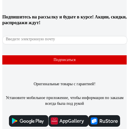
Сделан в России .Служил верой и правдой с 2014 года , до
момента попытки проникновения в капитальные гаражи в
марте 2023 года , было вскрыто пять гаражей , мой (шестой )
Подпишитесь
на рассылку
и будьте в курсе! Акции, скидки,
не поддался грабителям.
распродажи ждут!
15 отзывов
Отзыв о врезном замке APECS 7000-45-R-NI
00016654
Подписаться
Сергей К.
11.05.2021
Подошел как там и был, подбирал по размерам.
Оригинальные товары с гарантией!
Установите мобильное приложение, чтобы информация по заказам
всегда была под рукой