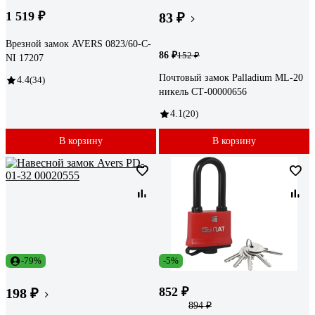
1 519 ₽
83 ₽
Врезной замок AVERS 0823/60-C-
86 ₽
152 ₽
NI 17207
Почтовый замок Palladium ML-20
4.4
(34)
никель СТ-00000656
4.1
(20)
В корзину
В корзину
-79%
-5%
852 ₽
198 ₽
894 ₽