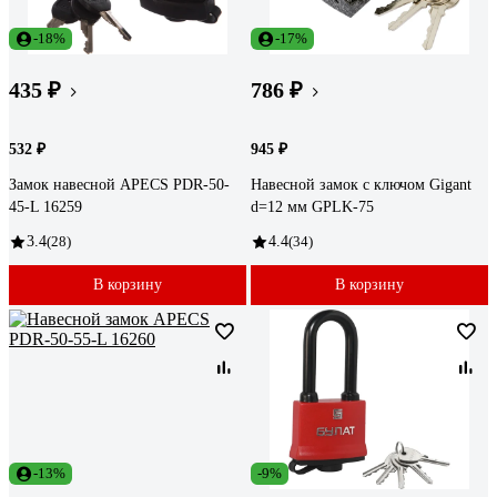
-18%
-17%
435 ₽
786 ₽
532 ₽
945 ₽
Замок навесной APECS PDR-50-
Навесной замок с ключом Gigant
45-L 16259
d=12 мм GPLK-75
3.4
(28)
4.4
(34)
В корзину
В корзину
-13%
-9%