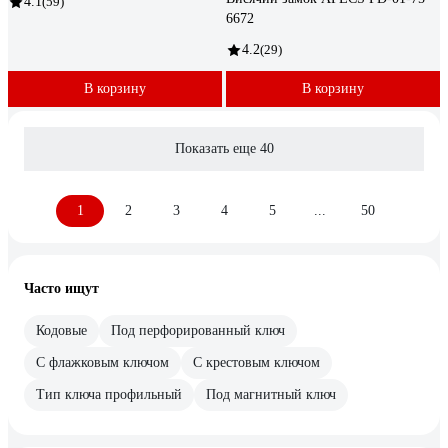
4.1
(59)
6672
4.2
(29)
В корзину
В корзину
Показать еще 40
1
2
3
4
5
...
50
Часто ищут
Кодовые
Под перфорированный ключ
С флажковым ключом
С крестовым ключом
Тип ключа профильный
Под магнитный ключ