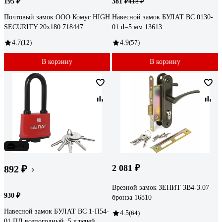
195 ₽
381 ₽
418 ₽
Почтовый замок ООО Комус HIGH
Навесной замок БУЛАТ ВС 0130-
SECURITY 20x180 718447
01 d=5 мм 13613
4.7
(12)
4.9
(57)
В корзину
В корзину
-4%
2 081 ₽
892 ₽
Врезной замок ЗЕНИТ ЗВ4-3.07
930 ₽
бронза 16810
Навесной замок БУЛАТ ВС 1-П54-
4.5
(64)
01 ПЛ всепогодный, 5 ключей,