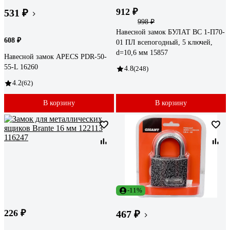
912 ₽
531 ₽
998 ₽
Навесной замок БУЛАТ ВС 1-П70-
608 ₽
01 ПЛ всепогодный, 5 ключей,
d=10,6 мм 15857
Навесной замок APECS PDR-50-
55-L 16260
4.8
(248)
4.2
(62)
В корзину
В корзину
-11%
226 ₽
467 ₽