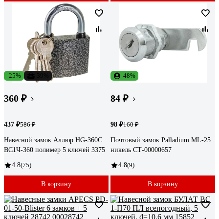
-25%
-39%
-48%
360 ₽
84 ₽
437 ₽
98 ₽
586 ₽
160 ₽
Навесной замок Аллюр HG-360C
Почтовый замок Palladium ML-25
ВС1Ч-360 полимер 5 ключей 3375
никель СТ-00000657
4.8
(75)
4.8
(9)
В корзину
В корзину