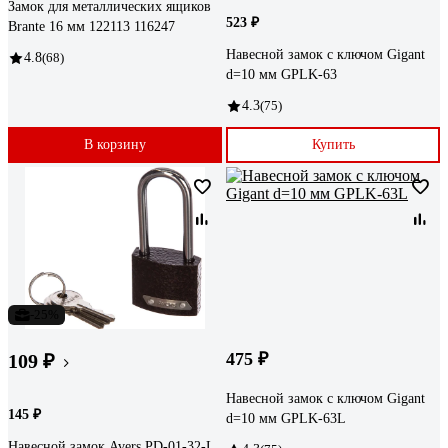
Замок для металлических ящиков
523 ₽
Brante 16 мм 122113 116247
Навесной замок с ключом Gigant
4.8
(68)
d=10 мм GPLK-63
4.3
(75)
В корзину
Купить
-25%
475 ₽
109 ₽
Навесной замок с ключом Gigant
145 ₽
d=10 мм GPLK-63L
Навесной замок Avers PD-01-32-L