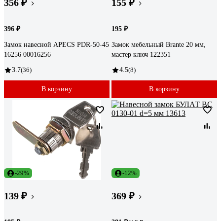
356 ₽
155 ₽
396 ₽
195 ₽
Замок навесной APECS PDR-50-45
Замок мебельный Brante 20 мм,
16256 00016256
мастер ключ 122351
3.7
(36)
4.5
(8)
В корзину
В корзину
-29%
-12%
139 ₽
369 ₽