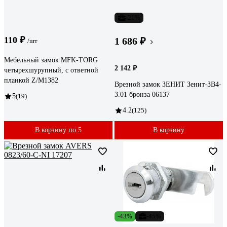
-21%
110 ₽
1 686 ₽
/шт
Мебельный замок MFK-TORG
2 142 ₽
четырехшурупный, с ответной
планкой Z/M1382
Врезной замок ЗЕНИТ Зенит-ЗВ4-
3.01 бронза 06137
5
(19)
4.2
(125)
В корзину по 5
В корзину
-43%
-45%