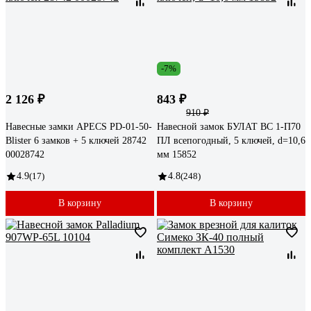
-7%
2 126 ₽
843 ₽
910 ₽
Навесные замки APECS PD-01-50-
Навесной замок БУЛАТ ВС 1-П70
Blister 6 замков + 5 ключей 28742
ПЛ всепогодный, 5 ключей, d=10,6
00028742
мм 15852
4.9
(17)
4.8
(248)
В корзину
В корзину