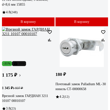
d=8,6 мм 15855
4.8
(248)
В корзину
В корзину
-31%
-39%
180 ₽
1 175 ₽
Почтовый замок Palladium ML-30
1 345 ₽
1 937 ₽
никель СТ-00000658
Врезной замок ГАРДИАН 3211
4.2
(12)
10107 00010107
3.8
(23)