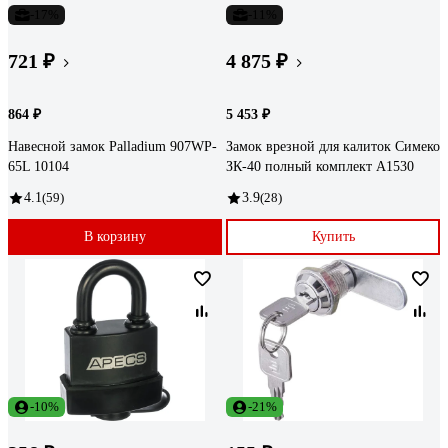
-17%
-11%
721 ₽
4 875 ₽
864 ₽
5 453 ₽
Навесной замок Palladium 907WP-
Замок врезной для калиток Симеко
65L 10104
ЗК-40 полный комплект А1530
4.1
(59)
3.9
(28)
В корзину
Купить
-10%
-21%