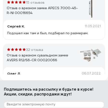
15 отзывов
Отзыв о врезном замке APECS 7000-45-
R-NI 00016654
Сергей К.
11.05.2021
Подошел как там и был, подбирал по размерам.
32 отзыва
Отзыв о врезном сувальдном замке
AVERS R12/S6-CR 00020066
Олег Л.
06.07.2022
Недорогой, простой, небольшой замок, подходит для
замены замков САМ аналогичного типоразмера
Подпишитесь
на рассылку
и будьте в курсе!
Акции, скидки, распродажи ждут!
13 отзывов
Отзыв о врезном замке APECS 1425-AB