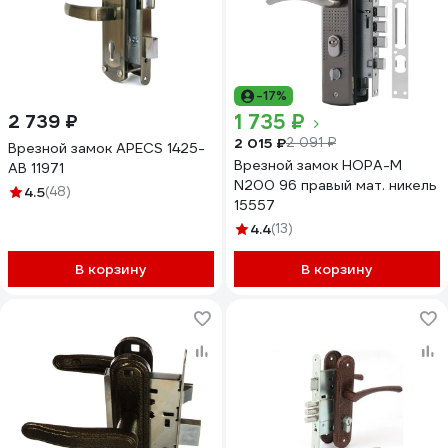
-17%
1 735 ₽
2 739 ₽
2 015 ₽
2 091 ₽
Врезной замок APECS 1425-
Врезной замок НОРА-М
AB 11971
N200 96 правый мат. никель
4.5
(48)
15557
4.4
(13)
В корзину
В корзину