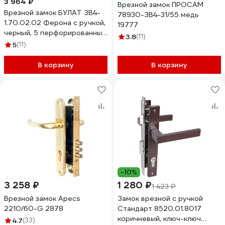
3 964 ₽
Врезной замок ПРОСАМ
Врезной замок БУЛАТ ЗВ4-
78930-ЗВ4-31/55 медь
1.70.02.02 Ферона с ручкой,
19777
черный, 5 перфорированных
3.8
(11)
ключа 15408
5
(11)
В корзину
В корзину
-10%
3 258 ₽
1 280 ₽
1 423 ₽
Врезной замок Apecs
Замок врезной с ручкой
2210/60-G 2878
Стандарт 8520.01.8017
коричневый, ключ-ключ
4.7
(33)