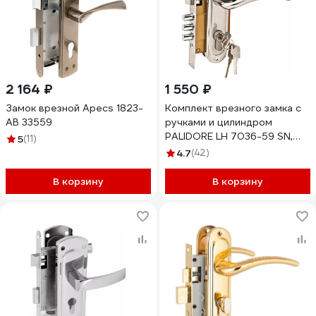
2 164 ₽
1 550 ₽
Замок врезной Apecs 1823-
Комплект врезного замка с
AB 33559
ручками и цилиндром
PALIDORE LH 7036-59 SN,
5
(11)
никель матовый 98760054
4.7
(42)
В корзину
В корзину