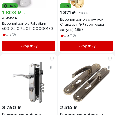
-10%
-21%
1 803 ₽
1 371 ₽
1 730 ₽
2 000 ₽
Врезной замок с ручкой
Врезной замок Palladium
Стандарт GP (вертушка;
460-25 CP L СТ-00000196
латунь) 4858
4.7
(6)
4.3
(46)
В корзину
В корзину
3 740 ₽
2 514 ₽
Врезной замок Apecs
Врезной замок Avers T-