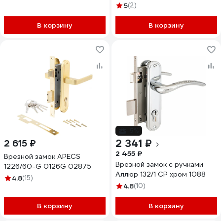
17659
5
(2)
В корзину
В корзину
-5%
2 341 ₽
2 615 ₽
2 455 ₽
Врезной замок APECS
Врезной замок с ручками
1226/60-G 0126G 02875
Аллюр 132/1 CP хром 1088
4.8
(15)
4.8
(10)
В корзину
В корзину