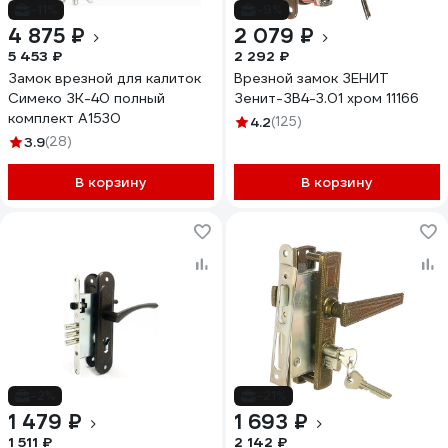
-11%
-9%
4 875 ₽
2 079 ₽
5 453 ₽
2 292 ₽
Замок врезной для калиток
Врезной замок ЗЕНИТ
Симеко ЗК-40 полный
Зенит-ЗВ4-3.01 хром 11166
комплект А1530
4.2
(125)
3.9
(28)
В корзину
В корзину
-2%
-21%
1 479 ₽
1 693 ₽
1 511 ₽
2 142 ₽