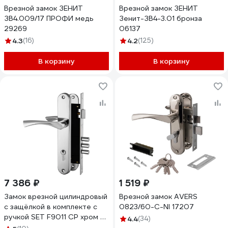
Врезной замок ЗЕНИТ
Врезной замок ЗЕНИТ
ЗВ4.009/17 ПРОФИ медь
Зенит-ЗВ4-3.01 бронза
29269
06137
4.3
(16)
4.2
(125)
В корзину
В корзину
7 386 ₽
1 519 ₽
Замок врезной цилиндровый
Врезной замок AVERS
с защёлкой в комплекте с
0823/60-C-NI 17207
ручкой SET F9011 CP хром 5
4.4
(34)
кл. Fuaro 30637