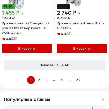
-5%
-2%
1 455 ₽
2 740 ₽
1 530 ₽
2 797 ₽
Врезной замок Стандарт с/
Врезной замок Apecs 1623-
руч 103/50B вертушка CP
CR 13912
хром 4 849
4.9
(12)
3.8
(25)
В корзину
В корзину
Показать еще 40
1
2
3
4
5
...
26
Популярные отзывы