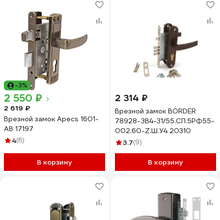
-3%
2 550 ₽
2 314 ₽
2 619 ₽
Врезной замок BORDER
Врезной замок Apecs 1601-
78928-ЗВ4-31/55.СП.5РФ55-
AB 17197
002.60-Z.Ш.У4 20310
4
(6)
3.7
(9)
В корзину
В корзину