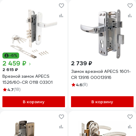
-6%
2 459 ₽
2 739 ₽
2 615 ₽
Замок врезной APECS 1601-
Врезной замок APECS
CR 13916 00013916
1526/60-CR 0118 03301
4.6
(8)
4.7
(18)
В корзину
В корзину