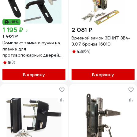
-18%
1 195 ₽
2 081 ₽
1 461 ₽
Врезной замок ЗЕНИТ ЗВ4-
Комплект замка и ручки на
3.07 бронза 16810
планке для
4.5
(64)
противопожарных дверей
ELEMENTIS ELM172MP
5
(3)
В корзину
В корзину