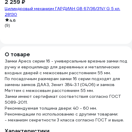
2 259 ₽
-
3
Цилиндровый механизм ГАРДИАН GB 67/36/31V/ G 5 кл.
28130
3 
Ц
4.6
(9)
L
(2
О товаре
Замки Apecs серии 16 - универсальные врезные замки под
ручку и евроцилиндр для деревянных и металлических
входных дверей с межосевым расстоянием 55 мм.
По посадочным размерам замки 16 серии подходят для
замены замков ДААЗ, Зенит ЗВ4-3.1 (04,06) и замков
Меттем с межосевым расстоянием 55 мм.
Замки имеют сертификат соответствия согласно ГОСТ
5089-2011.
Рекомендуемая толщина двери: 40 - 60 мм.
Рекомендации по использованию с другими товарами:
- механизм секретности 3 класса согласно ГОСТ и выше.
Характеристики