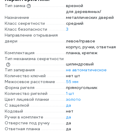
Тип замка
врезной
для деревянных/
Назначение
металлических дверей
Класс секретности
средний
Класс безопасности
3
Направление открывания
двери
левое/правое
корпус, ручки, ответная
Комплектация
планка, крепеж
Тип механизма секретности
цилиндровый
Тип запирания
не автоматическое
Количество ключей
нет шт
Межосевое расстояние
55 мм
Форма ригеля
прямоугольник
Количество ригелей
1 шт
Цвет лицевой планки
золото
С защелкой
да
Кодовый
нет
Ручки в комплекте
да
Отверстие под ручку
да
Ответная планка
да