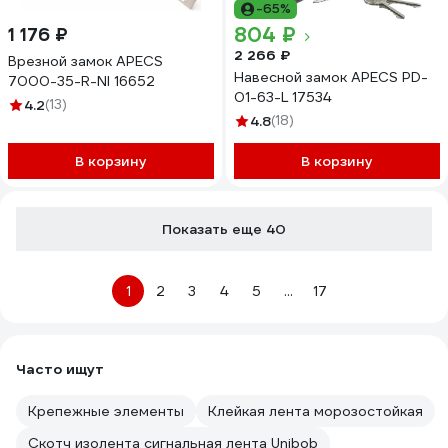
-65%
804 ₽
1 176 ₽
2 266 ₽
Врезной замок APECS
Навесной замок APECS PD-
7000-35-R-NI 16652
01-63-L 17534
4.2
(13)
4.8
(18)
В корзину
В корзину
Показать еще 40
1
2
3
4
5
...
17
Часто ищут
Крепежные элементы
Клейкая лента морозостойкая
Скотч изолента сигнальная лента Unibob