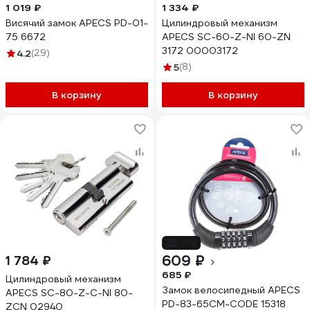
1 019 ₽
1 334 ₽
Висячий замок APECS PD-01-
Цилиндровый механизм
75 6672
APECS SC-60-Z-NI 60-ZN
3172 00003172
4.2
(29)
5
(8)
В корзину
В корзину
-11%
609 ₽
1 784 ₽
685 ₽
Цилиндровый механизм
Замок велосипедный APECS
APECS SC-80-Z-C-NI 80-
PD-83-65CM-CODE 15318
ZCN 02940