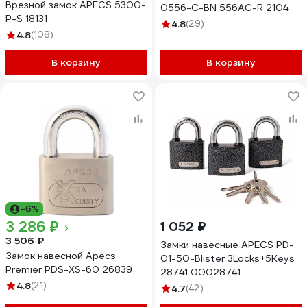
Врезной замок APECS 5300-
0556-C-BN 556AC-R 2104
P-S 18131
4.8
(29)
4.8
(108)
В корзину
В корзину
-6%
3 286 ₽
1 052 ₽
3 506 ₽
Замки навесные APECS PD-
Замок навесной Apecs
01-50-Blister 3Locks+5Keys
Premier PDS-XS-60 26839
28741 00028741
4.8
(21)
4.7
(42)