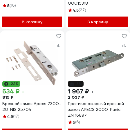
00015318
5
(16)
4.5
(27)
В корзину
В корзину
-22%
-3%
634 ₽
1 967 ₽
815 ₽
2 037 ₽
Врезной замок Apecs 7300-
Противопожарный врезной
20-NIS 25704
замок APECS 2000-Panic-
ZN 16897
4.5
(17)
5
(6)