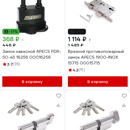
-17%
-25%
368 ₽
1 114 ₽
446 ₽
1 485 ₽
Замок навесной APECS PDR-
Врезной противопожарный
50-45 16256 00016256
замок APECS 1900-INOX
15715 00015715
3.7
(36)
4.2
(15)
В корзину
В корзину