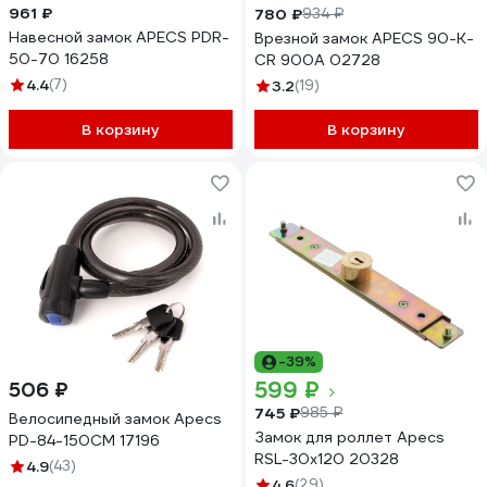
961 ₽
780 ₽
934 ₽
Навесной замок APECS PDR-
Врезной замок APECS 90-K-
50-70 16258
CR 900A 02728
4.4
(7)
3.2
(19)
В корзину
В корзину
-39%
599 ₽
506 ₽
745 ₽
985 ₽
Велосипедный замок Apecs
Замок для роллет Apecs
PD-84-150CM 17196
RSL-30x120 20328
4.9
(43)
4.6
(29)