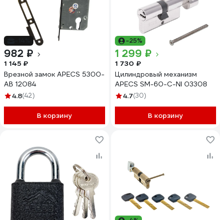
-14%
-25%
982 ₽
1 299 ₽
1 145 ₽
1 730 ₽
Врезной замок APECS 5300-
Цилиндровый механизм
AB 12084
APECS SM-60-C-NI 03308
4.8
(42)
4.7
(30)
В корзину
В корзину