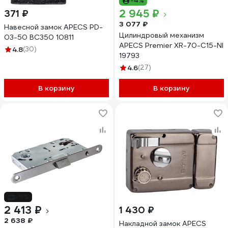
-4%
2 945 ₽
371 ₽
3 077 ₽
Навесной замок APECS PD-
Цилиндровый механизм
03-50 ВС350 10811
APECS Premier XR-70-C15-NI
4.8
(30)
19793
4.6
(27)
В корзину
В корзину
-9%
2 413 ₽
1 430 ₽
2 638 ₽
Накладной замок APECS