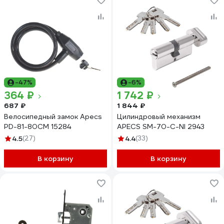
-47%
-6%
364 ₽
1 742 ₽
687 ₽
1 844 ₽
Велосипедный замок Apecs
Цилиндровый механизм
PD-81-80CM 15284
APECS SM-70-C-NI 2943
4.5
(27)
4.4
(33)
В корзину
В корзину