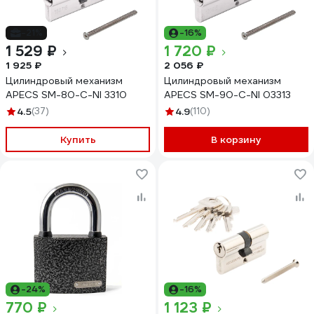
-21%
-16%
1 529 ₽
1 720 ₽
1 925 ₽
2 056 ₽
Цилиндровый механизм
Цилиндровый механизм
APECS SM-80-C-NI 3310
APECS SM-90-C-NI 03313
4.5
(37)
4.9
(110)
Купить
В корзину
-24%
-16%
770 ₽
1 123 ₽