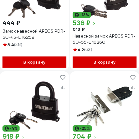
-13%
536 ₽
444 ₽
613 ₽
Замок навесной APECS PDR-
Навесной замок APECS PDR-
50-45-L 16259
50-55-L 16260
3.4
(28)
4.2
(62)
В корзину
В корзину
-4%
-25%
918 ₽
704 ₽