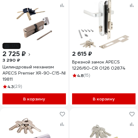
-17%
2 725 ₽
2 615 ₽
3 290 ₽
Врезной замок APECS
Цилиндровый механизм
1226/60-CR 0126 02874
APECS Premier XR-90-C15-NI
4.8
(15)
19811
4.3
(29)
В корзину
В корзину