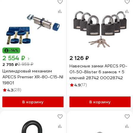
-14%
2 554 ₽
2 126 ₽
2 755 ₽
2 959 ₽
Навесные замки APECS PD-
Цилиндровый механизм
01-50-Blister 6 замков + 5
APECS Premier XR-80-C15-NI
ключей 28742 00028742
19801
4.9
(17)
4.3
(28)
В корзину
В корзину