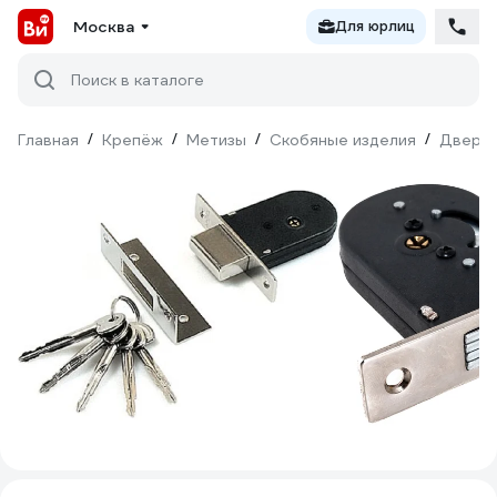
Москва
Для юрлиц
Поиск в каталоге
Главная
/
Крепёж
/
Метизы
/
Скобяные изделия
/
Дверна