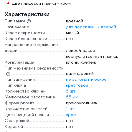
Цвет лицевой планки - хром
Характеристики
Тип замка
врезной
Назначение
для деревянных дверей
Класс секретности
малый
Класс безопасности
нет
Направление открывания
двери
левое/правое
корпус, ответная планка,
Комплектация
ключи, крепеж
Тип механизма секретности
цилиндровый
Тип запирания
не автоматическое
Тип ключа
крестовой
Количество ключей
5 шт
Межосевое расстояние
55 мм
Форма ригеля
прямоугольник
Количество ригелей
1 шт
Цвет лицевой планки
хром
С защелкой
нет
Кодовый
нет