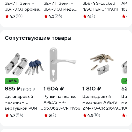
ЗЕНИТ Зенит-
ЗЕНИТ Зенит-
ЗВ8-4 S-Locked
APEC
ЗВ4-3.03 бронза
ЗВ4-3.03 медь
"ESOTERIC" 119311
1627
08777
08779
4.7
(10)
4.3
(26)
4
(2)
4.
Сопутствующие товары
-45%
-39
885 ₽
1 604 ₽
1 810 ₽
525
1 600 ₽
Цилиндровый
Ручки на планке
Цилиндровый
Цили
механизм с
APECS HP-
механизм AVERS
меха
вертушкой PUNTO
55.0623-CR 11459
ZM-70-CR 21649
100 
Z402/70 mm
00021649
/35+
4.7
(84)
5
(2)
4.9
(18)
5
(
30+10+30 CP
хром
хром 5 кл. 35267