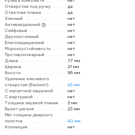
Ручки в комплекте
нет
Отверстие под ручку
да
Ответная планка
да
Уличный
нет
Антивандальный
нет
Сейфовый
нет
Двухсистемный
нет
Влагозащищенный
нет
Морозоустойчивость
нет
Противопожарный
нет
Длина
77 мм
Ширина
21 мм
Высота
96 мм
Удаление ключевого
отверстия (Backset)
45 мм
С магнитной защелкой
нет
С вертушкой
нет
Толщина лицевой планки
3 мм
Вылет ригеля
23 мм
Min толщина дверного
полотна
40 мм
Коллекция
нет