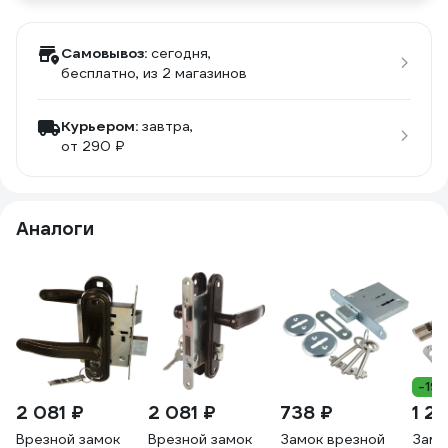
Самовывоз:
сегодня,
бесплатно
, из 2 магазинов
Курьером:
завтра,
от 290 ₽
Аналоги
-19
2 081 ₽
2 081 ₽
738 ₽
1 2
Врезной замок
Врезной замок
Замок врезной
Замо