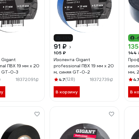
-13%
-
91 ₽
135
105 ₽
144 
 Gigant
Изолента Gigant
Проф
nal ПВХ 19 мм х 20
professional ПВХ 19 мм х 20
изол
я GT-0-3
м, синяя GT-0-2
мм, 
)
4.7
(128)
4.
18372091
18372739
ну
В корзину
В к