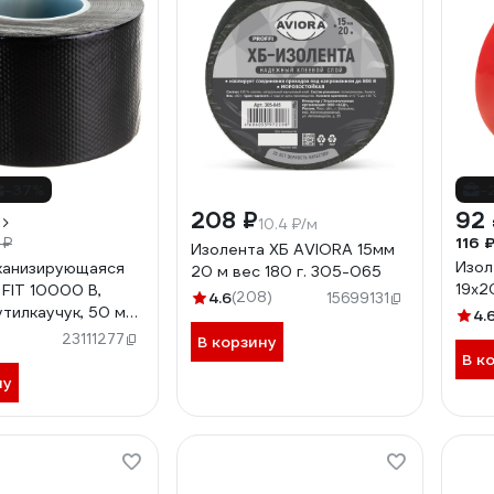
-37%
-
208 ₽
92
10.4 ₽/м
116 
 ₽
Изолента ХБ AVIORA 15мм
Изол
канизирующаяся
20 м вес 180 г. 305-065
19x2
 FIT 10000 В,
4.6
(208)
15699131
утилкаучук, 50 мм
4.
х 5 м, черная
23111277
В корзину
В к
ну