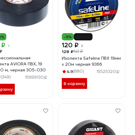
6%
-9%
-15%
 ₽
120 ₽
₽
128 ₽
141 ₽
ессиональная
Изолента Safeline ПВХ 19мм
ента AVIORA ПВХ, 19
х 20м черная 9366
20 м, черная 305-030
4.9
(880)
15525320
7
(349)
15699130
В корзину
орзину