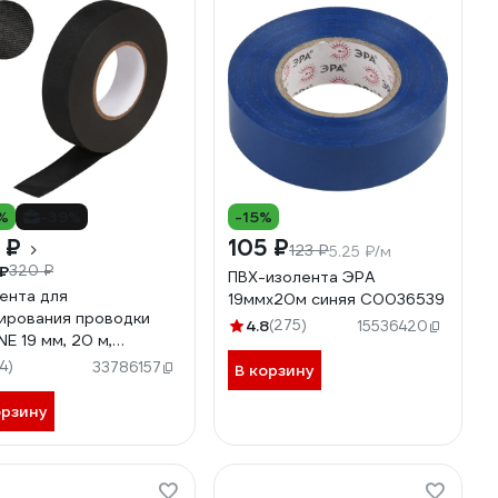
%
-39%
-15%
 ₽
105 ₽
123 ₽
5.25 ₽/м
₽
320 ₽
ПВХ-изолента ЭРА
ента для
19ммх20м синяя C0036539
ирования проводки
4.8
(275)
15536420
NE 19 мм, 20 м,
остойкая, на основе
14)
33786157
В корзину
эстера ADPT003
орзину