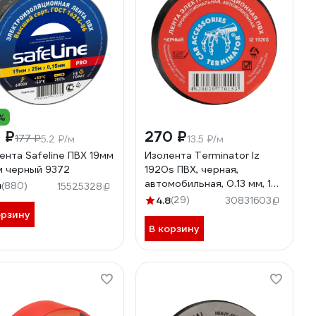
%
 ₽
270 ₽
177 ₽
5.2 ₽/м
13.5 ₽/м
ента Safeline ПВХ 19мм
Изолента Terminator Iz
м черный 9372
1920s ПВХ, черная,
автомобильная, 0.13 мм, 19
9
(880)
15525328
мм, 20 м 2000251
4.8
(29)
30831603
орзину
В корзину