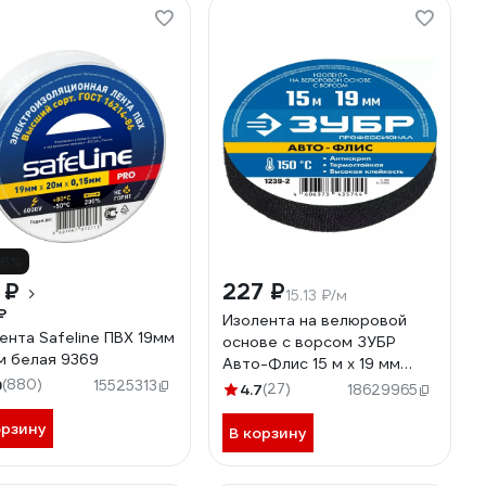
16%
 ₽
227 ₽
15.13 ₽/м
₽
Изолента на велюровой
ента Safeline ПВХ 19мм
основе с ворсом ЗУБР
м белая 9369
Авто-Флис 15 м х 19 мм
9
(880)
1239-2
15525313
4.7
(27)
18629965
орзину
В корзину