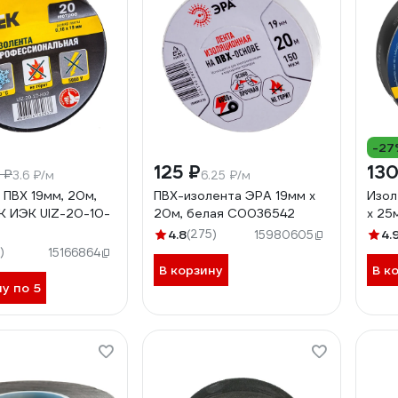
-27
125 ₽
130
 ₽
3.6 ₽/м
6.25 ₽/м
 ПВХ 19мм, 20м,
ПВХ-изолента ЭРА 19мм x
Изол
EK ИЭК UIZ-20-10-
20м, белая C0036542
х 25
4.8
(275)
4.
15980605
)
15166864
В корзину
В к
ну по 5