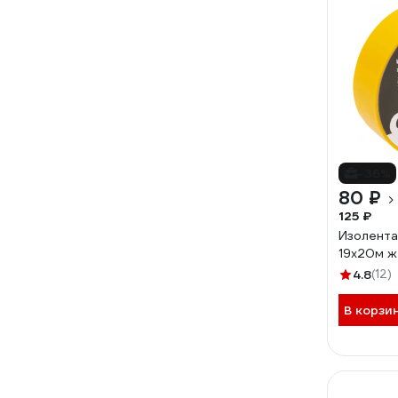
-36%
80 ₽
125 ₽
Изолента
19x20м ж
4.8
(12)
В корзи