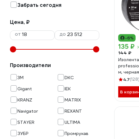
Забрать сегодня
Цена, ₽
от
до
-6%
135 ₽
144 ₽
Изолента
Производители
professio
м, черна
3М
DKC
4.7
(128
Gigant
IEK
В корзи
KRANZ
MATRIX
Navigator
REXANT
STAYER
ULTIMA
ЗУБР
Промрукав