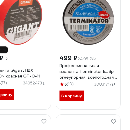
21%
 ₽
499 ₽
24.95 ₽/м
₽
Профессиональная
ента Gigant ПВХ
изолента Terminator Ica8p
0м красная GT-0-11
огнеупорная, всепогодная,
6
(17)
0.22 мм, 19 мм, 20 м
34952473
5
(10)
30831717
2000327
орзину
В корзину