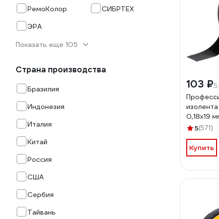
РемоКолор
СИБРТЕХ
ЭРА
Показать еще 105
Страна производства
103 ₽
5
Бразилия
Професс
Индонезия
изолента
0,18х19 м
Италия
KR-09-2
5
(571)
Китай
Купить
Россия
США
Сербия
Тайвань