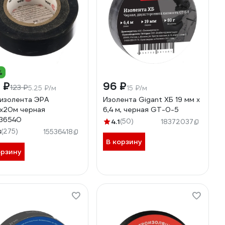
%
 ₽
96 ₽
123 ₽
5.25 ₽/м
15 ₽/м
изолента ЭРА
Изолента Gigant ХБ 19 мм х
х20м черная
6,4 м, черная GT-0-5
36540
4.1
(50)
18372037
8
(275)
15536418
В корзину
орзину