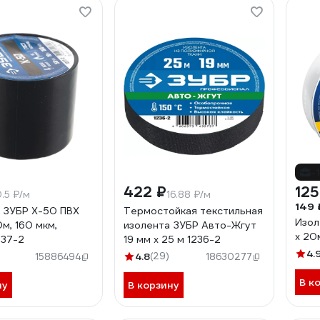
-
422 ₽
125
0.5 ₽/м
16.88 ₽/м
149 
 ЗУБР Х-50 ПВХ
Термостойкая текстильная
Изол
м, 160 мкм,
изолента ЗУБР Авто-Жгут
х 20
237-2
19 мм х 25 м 1236-2
4.
4.8
(29)
15886494
18630277
В к
ну
В корзину