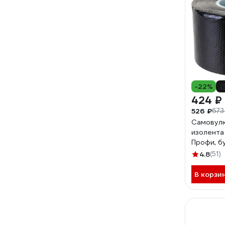
-22%
424 ₽
526 ₽
673
Самовул
изолента
Профи, б
х 0,8 мм 
4.8
(51)
10983
В корзи