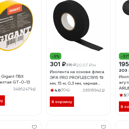
-5%
-37
301 ₽
195
316 ₽
20.07 ₽/м
203 
Изолента на основе флиса
 Gigant ПВХ
Изол
ЭРА PRO PROFLEEC1915 19
елтая GT-0-13
жгут
мм, 15 м, 0,3 мм, черная
AIRLI
Б0057181
34952479
4.6
(104)
26918942
терм
5
(
поли
ну
В корзину
В к