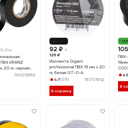
-26%
-15
92 ₽
105
.15 ₽/м
125 ₽
иональная
ПВХ-
Изолента Gigant
 ПВХ KRANZ
19мм
professional ПВХ 19 мм х 20
м, 20 м, черная
C00
м, белая GT-0-4
806
4.
19412988
4.7
(128)
18372181
В к
В корзину