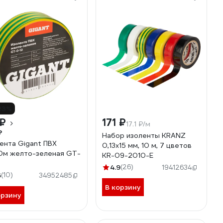
23%
 ₽
171 ₽
17.1 ₽/м
₽
Набор изоленты KRANZ
ента Gigant ПВХ
0,13х15 мм, 10 м, 7 цветов
0м желто-зеленая GT-
KR-09-2010-E
4.9
(26)
19412634
6
(10)
34952485
В корзину
орзину