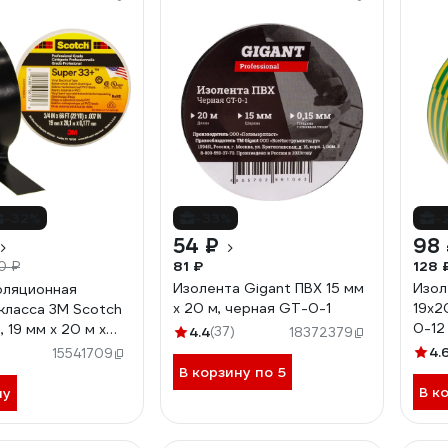
-32%
-33%
-
54 ₽
98
81 ₽
128 
0 ₽
Изолента Gigant ПВХ 15 мм
Изол
оляционная
х 20 м, черная GT-0-1
19x2
класса 3М Scotch
0-12
, 19 мм х 20 м х
4.4
(37)
18372379
SCOTCH SUPER 33
4.
15541709
В корзину по 5
В к
ну