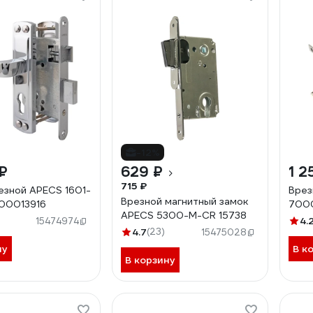
-12%
₽
629 ₽
1 2
715 ₽
езной APECS 1601-
Врез
Врезной магнитный замок
 00013916
7000
APECS 5300-M-CR 15738
4.
15474974
4.7
(23)
15475028
ну
В к
В корзину