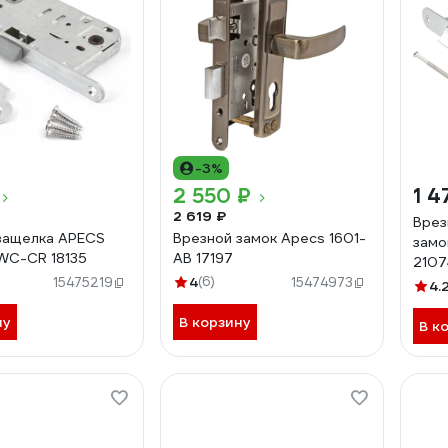
-3%
2 550 ₽
1 4
2 619 ₽
Врез
защелка APECS
Врезной замок Apecs 1601-
замо
WC-CR 18135
AB 17197
2107
4
(6)
15475219
15474973
4.
ну
В корзину
В к