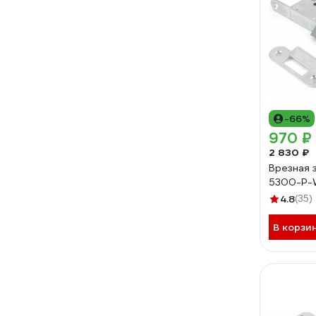
-66%
970 ₽
2 830 ₽
Врезная 
5300-P-
4.8
(35)
В корзи