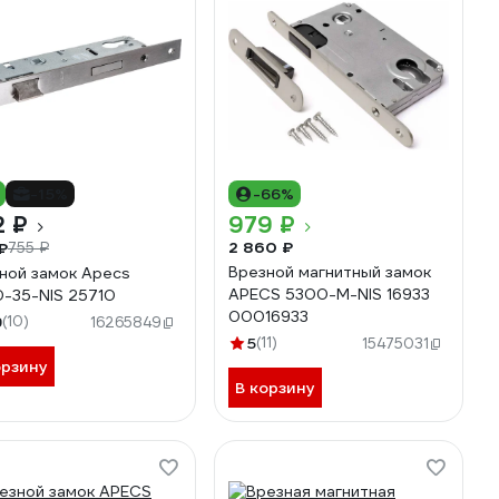
-15%
-66%
2 ₽
979 ₽
2 860 ₽
₽
755 ₽
Врезной магнитный замок
ной замок Apecs
APECS 5300-M-NIS 16933
-35-NIS 25710
00016933
9
(10)
16265849
5
(11)
15475031
орзину
В корзину