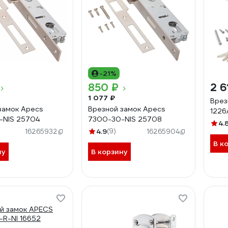
-21%
850 ₽
2 6
1 077 ₽
Врез
замок Apecs
Врезной замок Apecs
1226
-NIS 25704
7300-30-NIS 25708
4.
4.9
(9)
16265932
16265904
В к
ну
В корзину