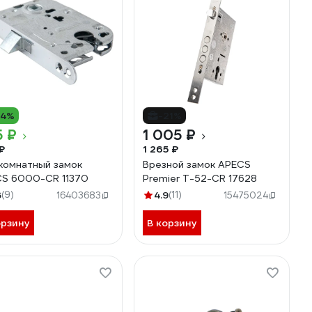
14%
-21%
5 ₽
1 005 ₽
₽
1 265 ₽
омнатный замок
Врезной замок APECS
S 6000-CR 11370
Premier T-52-CR 17628
6
(9)
4.9
(11)
16403683
15475024
орзину
В корзину