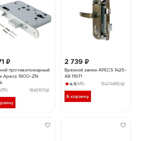
71 ₽
2 739 ₽
ной противопожарный
Врезной замок APECS 1425-
к Apecs 1900-ZN
AB 11971
4
4.5
(48)
15474960
2
(15)
16451511
В корзину
орзину