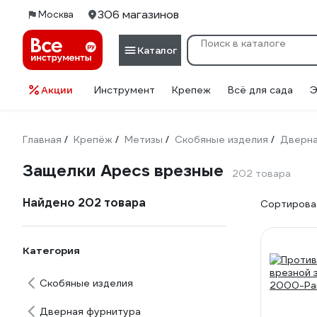
306 магазинов
Москва
Каталог
Акции
Инструмент
Крепеж
Всё для сада
Э
Главная
Крепёж
Метизы
Скобяные изделия
Дверна
/
/
/
/
Защелки Apecs врезные
202 товара
Найдено 202 товара
Сортироват
Категория
Скобяные изделия
Дверная фурнитура