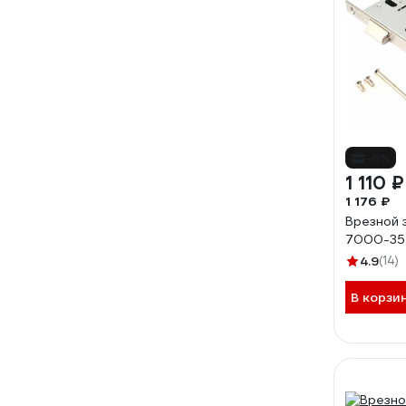
-6%
1 110 ₽
1 176 ₽
Врезной 
7000-35-
4.9
(14)
В корзи