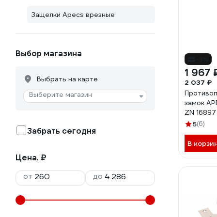
Защелки Apecs врезные
Выбор магазина
-3%
1 967 
Выбрать на карте
2 037 ₽
Противо
Выберите магазин
замок AP
ZN 16897
5
(6)
Забрать сегодня
В корзи
Цена, ₽
от
до