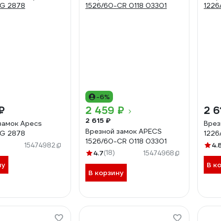
-6%
₽
2 459 ₽
2 6
2 615 ₽
замок Apecs
Врез
Врезной замок APECS
-G 2878
1226
1526/60-CR 0118 03301
4.
15474982
4.7
(18)
15474968
ну
В к
В корзину