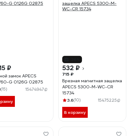
-26%
15 ₽
532 ₽
715 ₽
ной замок APECS
Врезная магнитная защелка
/60-G 0126G 02875
APECS 5300-M-WC-CR
8
(15)
15474947
15734
3.6
(10)
15475225
орзину
В корзину