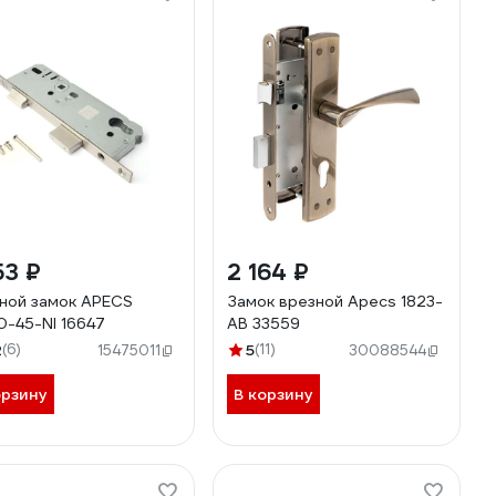
53 ₽
2 164 ₽
ной замок APECS
Замок врезной Apecs 1823-
-45-NI 16647
AB 33559
2
(6)
5
(11)
15475011
30088544
орзину
В корзину