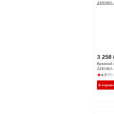
3 258 
Врезной 
2210/60
4.7
(33)
В корзи