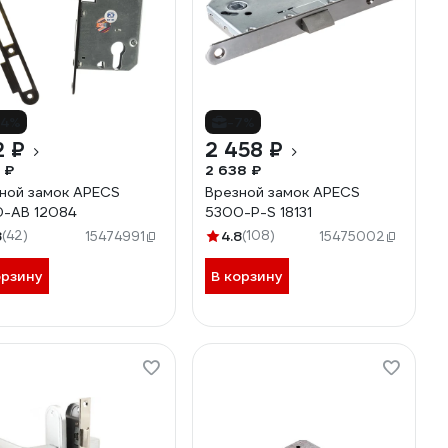
14%
-7%
2 ₽
2 458 ₽
 ₽
2 638 ₽
ной замок APECS
Врезной замок APECS
-AB 12084
5300-P-S 18131
8
(42)
4.8
(108)
15474991
15475002
орзину
В корзину