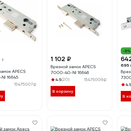
-8%
1 102 ₽
64
695 
Врезной замок APECS
замок APECS
Врез
7000-40-NI 16646
NI 16645
7300
4.5
(20)
15475009
15475007
4.
В корзину
ну
В к