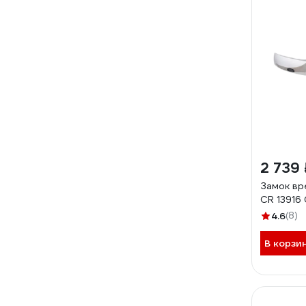
2 739 
Замок вр
CR 13916
4.6
(8)
В корзи