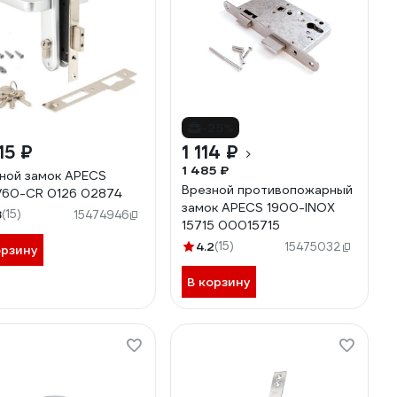
-25%
15 ₽
1 114 ₽
1 485 ₽
ной замок APECS
Врезной противопожарный
/60-CR 0126 02874
замок APECS 1900-INOX
8
(15)
15474946
15715 00015715
4.2
(15)
15475032
орзину
В корзину