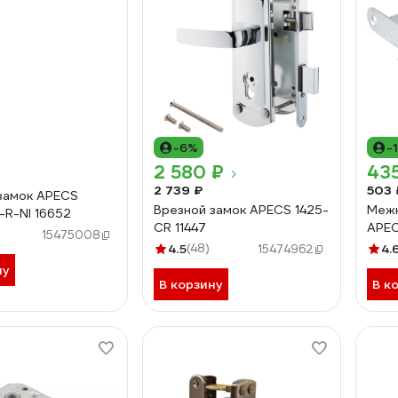
-6%
-
2 580 ₽
43
2 739 ₽
503 
замок APECS
Врезной замок APECS 1425-
Межк
R-NI 16652
CR 11447
APEC
15475008
4.5
(48)
4.
15474962
ну
В корзину
В к