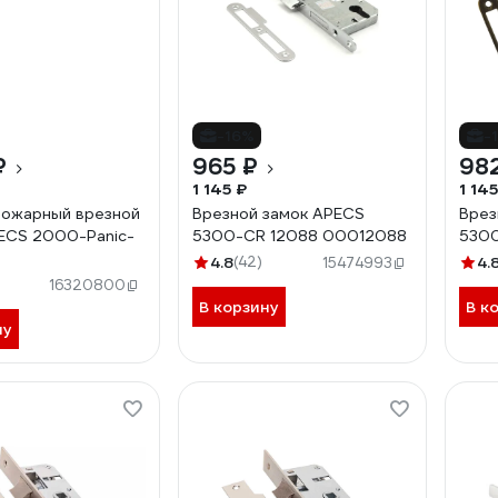
-16%
-
₽
965 ₽
98
1 145 ₽
1 145
пожарный врезной
Врезной замок APECS
Врез
ECS 2000-Panic-
5300-CR 12088 00012088
5300
4.8
(42)
4.
15474993
16320800
В корзину
В к
ну