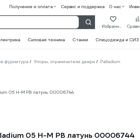
Получение и оплата
Сервис и поддержка
О нас
Инве
Избранное
лектрика
Силовая техника
Станки
Спецодежда и СИЗ
я фурнитура
Упоры, ограничители двери
Palladium
/
/
dium 05 H-М PB латунь 00006744
lladium 05 H-М PB латунь 00006744