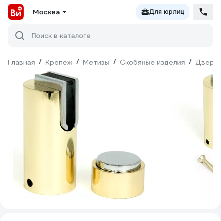
Москва
Для юрлиц
Поиск в каталоге
Главная
/
Крепёж
/
Метизы
/
Скобяные изделия
/
Дверна