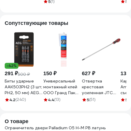
мат.золото 8887
золото 8886
00006747
INDS
5
(1)
5
(
скры
монт
магн
Сопутствующие товары
мато
сати
-42%
291 ₽
150 ₽
627 ₽
136 
500 ₽
Биты ударные
Универсальный
Отвертка
Карт
AAK503PH2 (3 шт;
монтажный клей
крестовая
Amig
PH2, 50 мм) AEG
ООО Гранд Пак
усиленная JTC
съем
4932479181
Декор 150 кг/кв.м.
PH2x300 мм, 7614
лату
4.2
(240)
4.4
(13)
5
(51)
5
(1
сверхсильный,
480890
103
290 гр 5766
О товаре
Ограничитель двери Palladium 05 H-М PB латунь