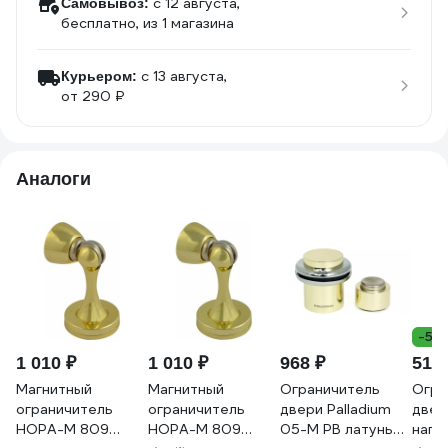
c 12 августа,
Самовывоз:
бесплатно
, из 1 магазина
c 13 августа,
Курьером:
от 290 ₽
Аналоги
-5%
1 010 ₽
1 010 ₽
968 ₽
517 
Магнитный
Магнитный
Ограничитель
Огра
ограничитель
ограничитель
двери Palladium
двер
НОРА-М 809
НОРА-М 809
05-М PB латунь
напо