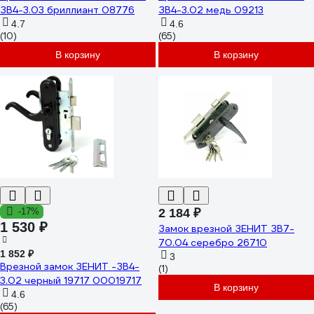
ЗВ4-3.03 бриллиант 08776
ЗВ4-3.02 медь 09213
4.7
4.6
(10)
(65)
В корзину
В корзину
-17%
2 184 ₽
1 530 ₽
Замок врезной ЗЕНИТ ЗВ7-
70.04 серебро 26710
1 852 ₽
3
Врезной замок ЗЕНИТ -ЗВ4-
(1)
3.02 черный 19717 00019717
В корзину
4.6
(65)