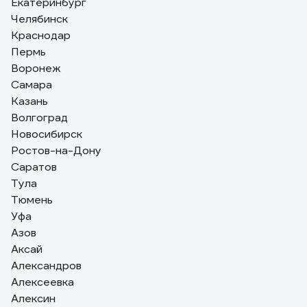
Екатеринбург
13 отзывов
Челябинск
Отзыв о врезном замке APECS 1425-AB
Краснодар
00011971
Пермь
Воронеж
14.03.2022
Офицеров Е.
Самара
Хорошо подходит для замены старого Белорусского
Казань
замка. Смотрится солидней, работает мягче.
Волгоград
Новосибирск
Ростов-на-Дону
Саратов
Тула
Тюмень
Уфа
Азов
Аксай
Александров
Алексеевка
Алексин