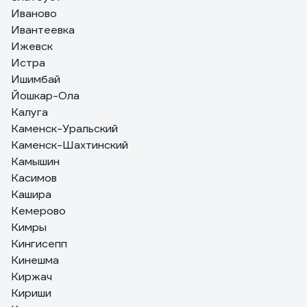
Иваново
Ивантеевка
Ижевск
Истра
Ишимбай
Йошкар-Ола
Калуга
Каменск-Уральский
Каменск-Шахтинский
Камышин
Касимов
Кашира
Кемерово
Кимры
Кингисепп
Кинешма
Киржач
Кириши