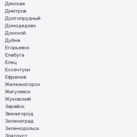
Динская
Дмитров
Долгопрудный
Домодедово
Донской
Дубна
Егорьевск
Елабуга
Елец
Ессентуки
Ефремов
Железногорск
Жигулевск
Жуковский
Зарайск
Звенигород
Зеленоград
Зеленодольск
Златоуст