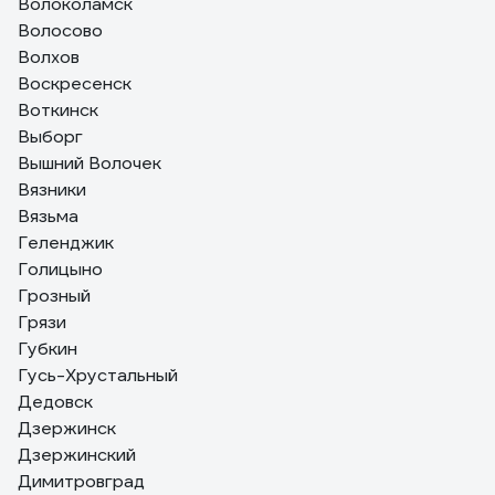
Волоколамск
Волосово
Волхов
Воскресенск
Воткинск
Выборг
Вышний Волочек
Вязники
Вязьма
Геленджик
Голицыно
Грозный
Грязи
Губкин
Гусь-Хрустальный
Дедовск
Дзержинск
Дзержинский
Димитровград