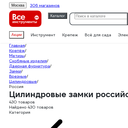
306 магазинов
Москва
Каталог
Инструмент
Крепеж
Всё для сада
Элек
Акции
Главная
/
Крепёж
/
Метизы
/
Скобяные изделия
/
Дверная фурнитура
/
Замки
/
Врезные
/
Цилиндровые
/
Россия
Цилиндровые замки российс
430 товаров
Найдено 430 товаров
Категория