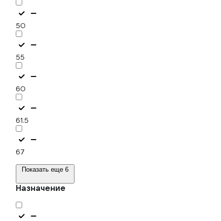
50
55
60
61.5
67
Показать еще 6
Назначение