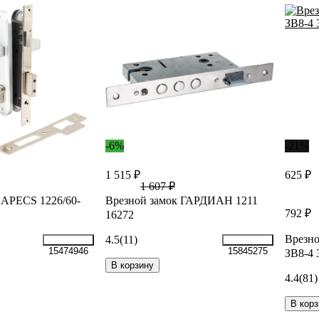
-6%
-21%
1 515 ₽
625 ₽
1 607 ₽
 APECS 1226/60-
Врезной замок ГАРДИАН 1211
792 ₽
16272
Врезно
4.5
(11)
15474946
15845275
ЗВ8-4 
В корзину
4.4
(81)
В корз