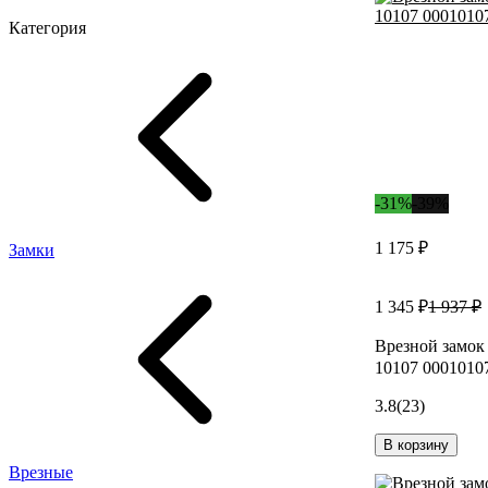
Категория
-31%
-39%
1 175 ₽
Замки
1 345 ₽
1 937 ₽
Врезной замо
10107 0001010
3.8
(23)
В корзину
Врезные