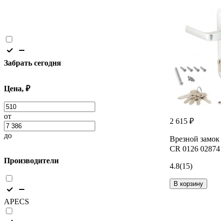
Забрать сегодня
Цена, ₽
от
2 615 ₽
до
Врезной замок
CR 0126 02874
Производители
4.8
(15)
В корзину
APECS