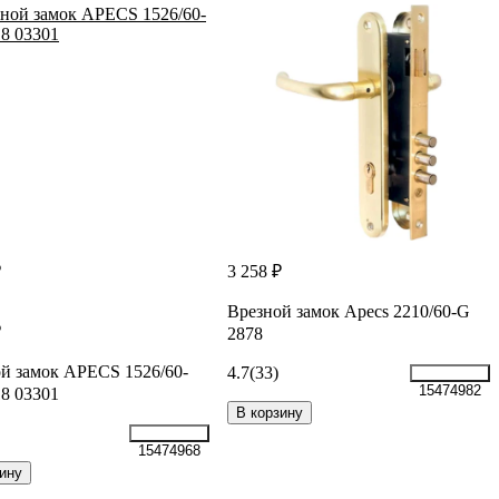
₽
3 258 ₽
Врезной замок Apecs 2210/60-G
₽
2878
й замок APECS 1526/60-
4.7
(33)
15474982
8 03301
В корзину
15474968
ину