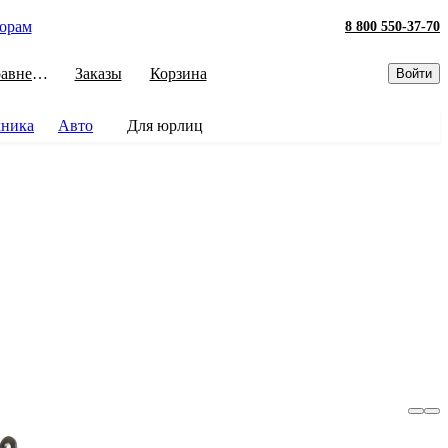
орам
8 800 550-37-70
Сравнение
Заказы
Корзина
Войти
хника
Авто
Для юрлиц