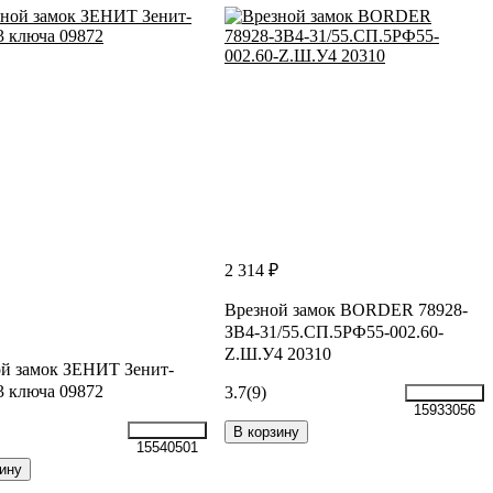
2 314 ₽
Врезной замок BORDER 78928-
ЗВ4-31/55.СП.5РФ55-002.60-
Z.Ш.У4 20310
й замок ЗЕНИТ Зенит-
3 ключа 09872
3.7
(9)
15933056
В корзину
15540501
ину