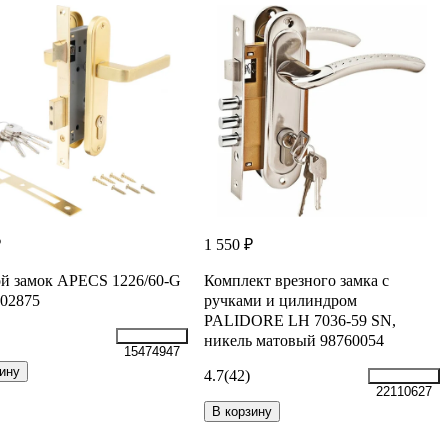
₽
1 550 ₽
й замок APECS 1226/60-G
Комплект врезного замка с
02875
ручками и цилиндром
PALIDORE LH 7036-59 SN,
никель матовый 98760054
15474947
ину
4.7
(42)
22110627
В корзину