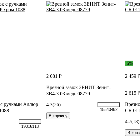
-6%
2 081 ₽
2 459 
Врезной замок ЗЕНИТ Зенит-
2 615 
ЗВ4-3.03 медь 08779
 с ручками Аллюр
Врезно
4.3
(26)
15540492
1088
CR 011
В корзину
4.7
(18)
19016118
В корз