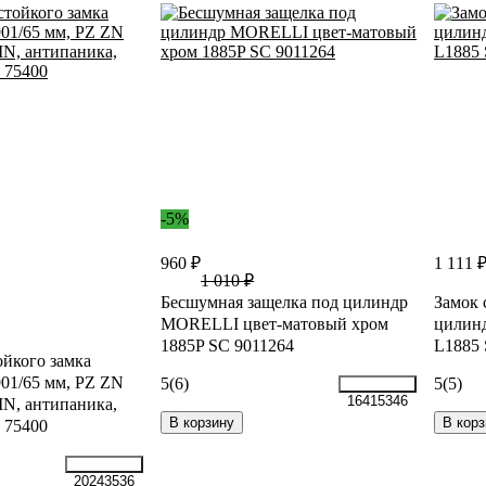
-5%
960 ₽
1 111 
1 010 ₽
Бесшумная защелка под цилиндр
Замок 
MORELLI цвет-матовый хром
цилин
1885P SC 9011264
L1885 
ойкого замка
901/65 мм, PZ ZN
5
(6)
5
(5)
16415346
DIN, антипаника,
В корзину
В корз
 75400
20243536