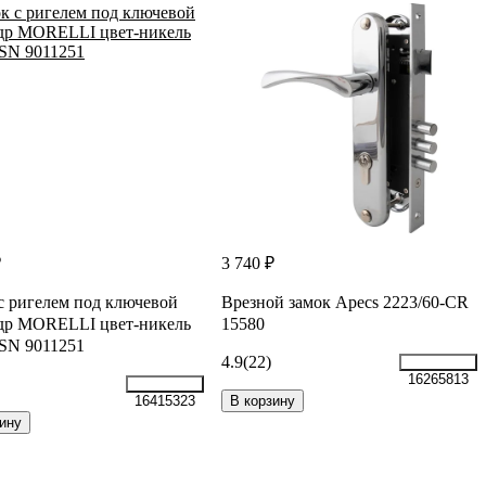
₽
3 740 ₽
с ригелем под ключевой
Врезной замок Apecs 2223/60-CR
др MORELLI цвет-никель
15580
SN 9011251
4.9
(22)
16265813
В корзину
16415323
ину