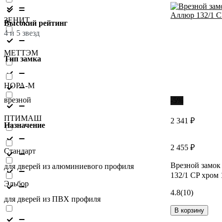
ЗЕНИТ
Высокий рейтинг
4 и 5 звезд
МЕТТЭМ
Тип замка
НОРА-М
врезной
-5%
ПТИМАШ
2 341 ₽
Назначение
2 455 ₽
Стандарт
Врезной замок
для дверей из алюминиевого профиля
132/1 CP хром 
Эльбор
4.8
(10)
для дверей из ПВХ профиля
В корзину