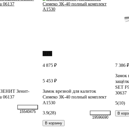
-11%
4 875 ₽
7 386 
Замок 
5 453 ₽
защёлк
SET F9
 ЗЕНИТ Зенит-
Замок врезной для калиток
30637
а 06137
Симеко ЗК-40 полный комплект
А1530
5
(10)
15540475
3.9
(28)
В корз
19596690
В корзину