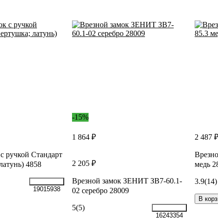
-15%
1 864 ₽
2 487 
 с ручкой Стандарт
Врезно
2 205 ₽
латунь) 4858
медь 2
Врезной замок ЗЕНИТ ЗВ7-60.1-
3.9
(14)
19015938
02 серебро 28009
В корз
5
(5)
16243354