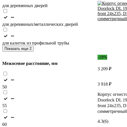
для деревянных дверей
для деревянных/металлических дверей
для калиток из профильной трубы
Показать еще 2
-18%
Межосевое расстояние, мм
3 209 ₽
3 918 ₽
50
Корпус огнест
Doorlock DL 1
55
front 24x235, 
симметричный
4.3
(6)
60