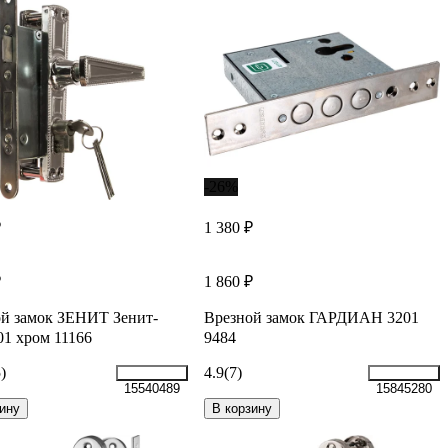
-26%
₽
1 380 ₽
₽
1 860 ₽
й замок ЗЕНИТ Зенит-
Врезной замок ГАРДИАН 3201
01 хром 11166
9484
)
4.9
(7)
15540489
15845280
ину
В корзину