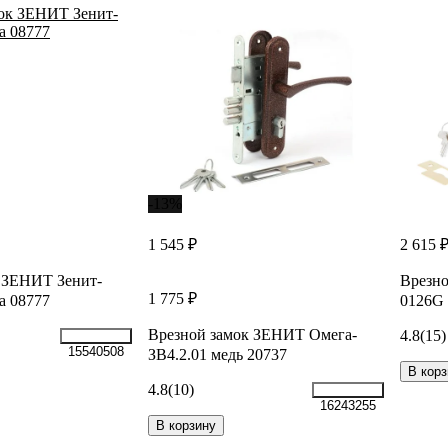
-13%
1 545 ₽
2 615 
 ЗЕНИТ Зенит-
Врезно
1 775 ₽
а 08777
0126G 
Врезной замок ЗЕНИТ Омега-
4.8
(15)
15540508
ЗВ4.2.01 медь 20737
В корз
4.8
(10)
16243255
В корзину