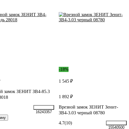
-18%
₽
1 545 ₽
й замок ЗЕНИТ ЗВ4-85.3
1 892 ₽
8018
Врезной замок ЗЕНИТ Зенит-
16243357
ЗВ4-3.03 черный 08780
ину
4.7
(10)
15540500