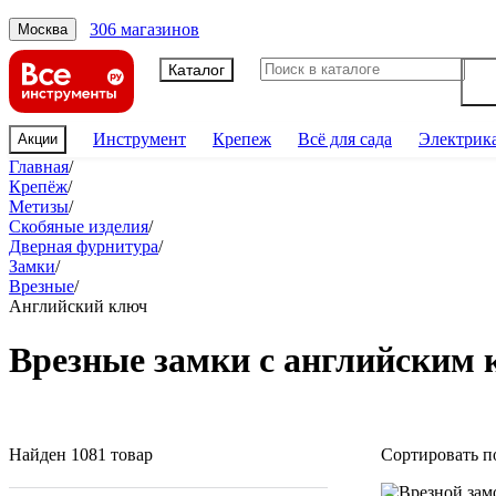
306 магазинов
Москва
Каталог
Инструмент
Крепеж
Всё для сада
Электрик
Акции
Главная
/
Крепёж
/
Метизы
/
Скобяные изделия
/
Дверная фурнитура
/
Замки
/
Врезные
/
Английский ключ
Врезные замки с английским
Найден 1081 товар
Сортировать п