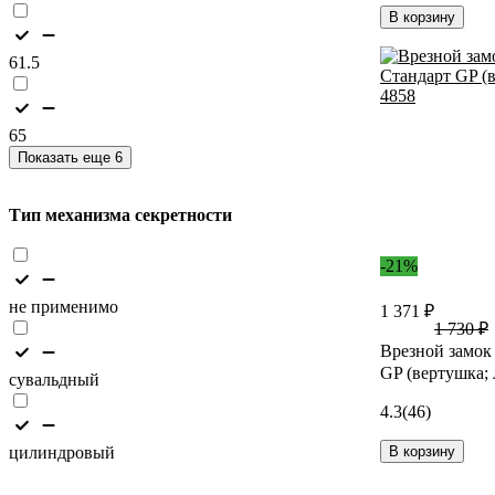
В корзину
61.5
65
Показать еще 6
Тип механизма секретности
-21%
не применимо
1 371 ₽
1 730 ₽
Врезной замок
GP (вертушка; 
сувальдный
4.3
(46)
цилиндровый
В корзину