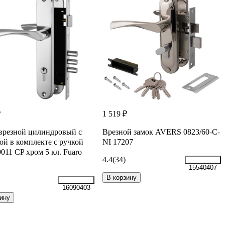
₽
1 519 ₽
врезной цилиндровый с
Врезной замок AVERS 0823/60-C-
ой в комплекте с ручкой
NI 17207
011 CP хром 5 кл. Fuaro
4.4
(34)
15540407
В корзину
16090403
ину