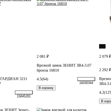
-9%
2 081 ₽
2 079 
Врезной замок ЗЕНИТ ЗВ4-3.07
2 292 
бронза 16810
к ГАРДИАН 3211
Врезно
4.5
(64)
16030344
7
ЗВ4-3.
В корзину
4.2
(125
15845281
В корз