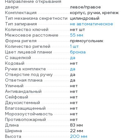
Направление открывания
двери
левое/правое
Комплектация
корпус, ручки, крепеж
Тип механизма секретности
цилиндровый
Тип запирания
не автоматическое
Количество ключей
нет шт
Межосевое расстояние
55 мм
Форма ригеля
прямоугольник
Количество ригелей
1 шт
Цвет лицевой планки
бронза
С защелкой
да
Кодовый
нет
Ручки в комплекте
да
Отверстие под ручку
да
Ответная планка
да
Уличный
нет
Антивандальный
нет
Сейфовый
нет
Двухсистемный
нет
Влагозащищенный
нет
Морозоустойчивость
нет
Противопожарный
нет
Длина
83 мм
Ширина
22 мм
Высота
200 мм