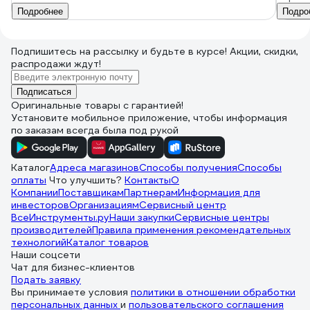
Подробнее
Подро
Подпишитесь
на рассылку
и будьте в курсе! Акции, скидки,
распродажи ждут!
Подписаться
Оригинальные товары с гарантией!
Установите мобильное приложение, чтобы информация
по заказам всегда была под рукой
Каталог
Адреса магазинов
Способы получения
Способы
оплаты
Что улучшить?
Контакты
О
Компании
Поставщикам
Партнерам
Информация для
инвесторов
Организациям
Сервисный центр
ВсеИнструменты.ру
Наши закупки
Сервисные центры
производителей
Правила применения рекомендательных
технологий
Каталог товаров
Наши соцсети
Чат для бизнес-клиентов
Подать заявку
Вы принимаете условия
политики в отношении обработки
персональных данных
и
пользовательского соглашения