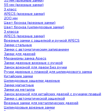
55 мм (врезные замки)
55 мм (врезные замки)
3 класс
APECS (врезные замки)
200 мм
Цвет бронза (врезные замки)
Цвет бронза (цилиндровые замки)
3 класса
APECS (врезные замки)
Врезные замки с защелкой и ручкой APECS
Замки стальные
Замки с автоматическим запиранием
Замки для дверей
Механизмы замка Apecs
Замки дверные врезные с ручкой
Замок врезной для двери Без ручки
Ручки дверные с планкой для цилиндрового замка
Китайские замки
Цилиндровые защелки дверные
Замки магнитные
Замки из металла
Замок врезной для китайских дверей с ручками правый
Замки с автоматической защелкой
Врезные замки для металлических дверей
Цилиндровые врезные замки