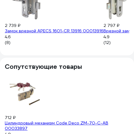
2 739 ₽
2 797 ₽
Замок врезной APECS 1601-CR 13916 00013916
Врезной замок
4.6
4.9
(8)
(12)
Сопутствующие товары
712 ₽
5
Цилиндровый механизм Code Deco ZM-70-C-AB
Ц
00033897
кл