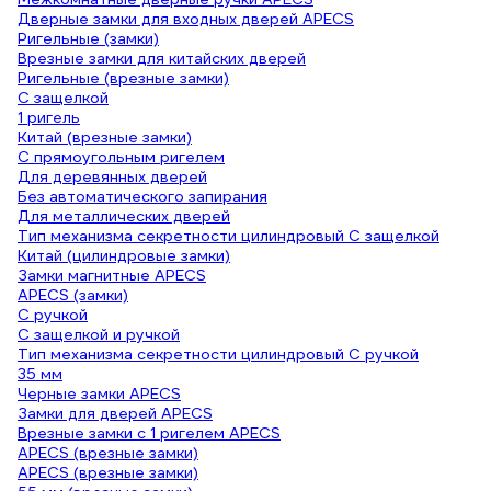
Дверные замки для входных дверей APECS
Ригельные (замки)
Врезные замки для китайских дверей
Ригельные (врезные замки)
С защелкой
1 ригель
Китай (врезные замки)
С прямоугольным ригелем
Для деревянных дверей
Без автоматического запирания
Для металлических дверей
Тип механизма секретности цилиндровый С защелкой
Китай (цилиндровые замки)
Замки магнитные APECS
APECS (замки)
С ручкой
С защелкой и ручкой
Тип механизма секретности цилиндровый С ручкой
35 мм
Черные замки APECS
Замки для дверей APECS
Врезные замки с 1 ригелем APECS
APECS (врезные замки)
APECS (врезные замки)