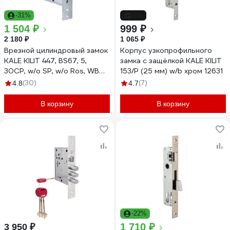
-31%
-6%
1 504 ₽
999 ₽
2 180 ₽
1 065 ₽
Врезной цилиндровый замок
Корпус узкопрофильного
KALE KILIT 447, BS67, 5,
замка с защёлкой KALE KILIT
30CP, w/o SP, w/o Ros, WB
153/P (25 мм) w/b хром 12631
44700000001
(30)
(7)
4.8
4.7
В корзину
В корзину
-22%
1 710 ₽
3 950 ₽