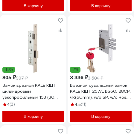
В корзину
В корзину
-19%
-7%
805 ₽
3 336 ₽
997 ₽
3 584 ₽
Замок врезной KALE KILIT
Врезной сувальдный замок
цилиндровым
KALE KILIT 257/L BS60, 28CP,
узкопрофильным 153 (30
4K(60mm), w/o SP, w/o Ros,
mm) w/b (никель) 8183
PB 257L0000032
(2)
(11)
4
4.5
В корзину
В корзину