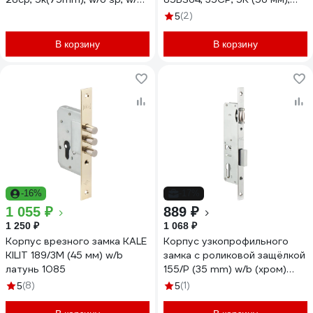
ros, pb 252RL000031
w/o SP, w/o Ros, STB
(2)
5
476LR000001
В корзину
В корзину
-16%
-17%
1 055 ₽
889 ₽
1 250 ₽
1 068 ₽
Корпус врезного замка KALE
Корпус узкопрофильного
KILIT 189/3M (45 мм) w/b
замка с роликовой защёлкой
латунь 1085
155/P (35 mm) w/b (хром)
(без отверстия) KALE KILIT
(8)
(1)
5
5
10378