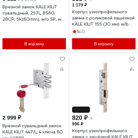
1 179 ₽
Врезной замок KALE KILIT
Корпус узкопрофильного
сувальдный, 257L, BS60,
замка с роликовой защёлкой
28CP, 5K(60mm), w/o SP, w/o
KALE KILIT 155 (30 мм) w/b
Ros, PB 257L0000029
никель 8184
(2)
5
В корзину
В корзину
-18%
820 ₽
2 999 ₽
996 ₽
Врезной сувальдный замок
Корпус узкопрофильного
KALE KILIT 447/L, 4 ключа 60
замка с защёлкой KALE KILIT