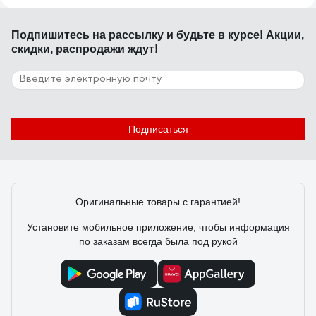
Недорогой, простой, небольшой замок, подходит для
замены замков САМ аналогичного типоразмера
Подпишитесь
на рассылку
и будьте в курсе! Акции,
скидки, распродажи ждут!
13 отзывов
Отзыв о врезном замке APECS 1425-AB
00011971
Подписаться
14.03.2022
Офицеров Е.
Хорошо подходит для замены старого Белорусского
замка. Смотрится солидней, работает мягче.
Оригинальные товары с гарантией!
Установите мобильное приложение, чтобы информация
по заказам всегда была под рукой