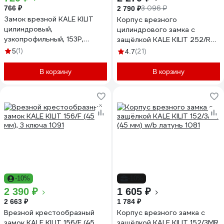
766 ₽
3 096 ₽
2 790 ₽
Замок врезной KALE KILIT
Корпус врезного
цилиндровый,
цилиндрового замка с
узкопрофильный, 153Р,
защёлкой KALE KILIT 252/R
85BS20, 16CP, w/o SP, w/o
w/b 1121
(1)
5
(21)
4.7
Ros, STB 153P2000013
В корзину
В корзину
-10%
-10%
2 390 ₽
1 605 ₽
2 663 ₽
1 784 ₽
Врезной крестообразный
Корпус врезного замка с
замок KALE KILIT 156/F (45
защёлкой KALE KILIT 152/3MR