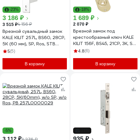
-23%
-18%
3 186 ₽
1 689 ₽
4 156 ₽
2 070 ₽
3 515 ₽
Врезной замок под
Врезной сувальдный замок
крестообразный ключ KALE
KALE KILIT 257L, BS60, 28CP,
KILIT 156F, BS45, 21CP, 3K, SP,
5K (60 мм), SP, Ros, STB
Ros, STB 156F0000003
257L0000030
(6)
(5)
4.8
5
В корзину
В корзину
-5%
-21%
935 ₽
3 112 ₽
3 276 ₽