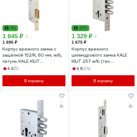
-3%
-21%
1 645 ₽
1 329 ₽
1 690 ₽
1 675 ₽
Корпус врезного замка с
Корпус врезного
защёлкой 152/R, 60 мм, w/b,
цилиндрового замка KALE
латунь KALE KILIT
KILIT 257 w/b (тех.
152R6000053
комплектация) 27261
(5)
(24)
4.4
4.8
В корзину
В корзину