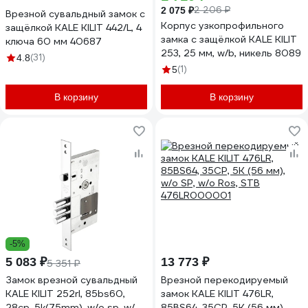
2 206 ₽
2 075 ₽
Врезной сувальдный замок с
Корпус узкопрофильного
защёлкой KALE KILIT 442/L, 4
замка с защёлкой KALE KILIT
ключа 60 мм 40687
253, 25 мм, w/b, никель 8089
(31)
4.8
(1)
5
В корзину
В корзину
-5%
5 083 ₽
13 773 ₽
5 351 ₽
Замок врезной сувальдный
Врезной перекодируемый
KALE KILIT 252rl, 85bs60,
замок KALE KILIT 476LR,
28cp, 5k(75mm), w/o sp, w/o
85BS64, 35CP, 5K (56 мм),