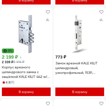
В корзину
В корзину
-9%
2 199 ₽
773 ₽
2 414 ₽
2 339 ₽
Замок врезной KALE KILIT
Корпус врезного
цилиндровый,
цилиндрового замка с
узкопрофильный, 153Р,
защёлкой KALE KILIT 442 w/b
85BS30,16CP, w/o SP, w/o
34383
Ros, STB 153P3000024
(6)
4.8
В корзину
В корзину