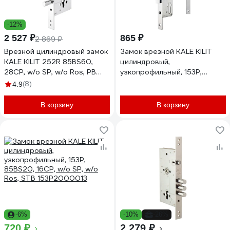
-12%
2 527 ₽
865 ₽
2 869 ₽
Врезной цилиндровый замок
Замок врезной KALE KILIT
KALE KILIT 252R 85BS60,
цилиндровый,
28CP, w/o SP, w/o Ros, PB
узкопрофильный, 153Р,
252R0000078
85BS35, 16CP, SP, DRos, STB
(8)
4.9
153P3500044
В корзину
В корзину
-6%
-10%
-26%
720 ₽
2 279 ₽