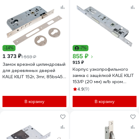
-14%
-7%
855 ₽
1 373 ₽
1 593 ₽
915 ₽
Замок врезной цилиндровый
Корпус узкопрофильного
для деревянных дверей
замка с защёлкой KALE KILIT
KALE KILIT 152r, 3mr, 85bs45,
153/P (20 мм) w/b хром
23np, sp, dros, stb
20037
152R4500522
(9)
4.9
В корзину
В корзину