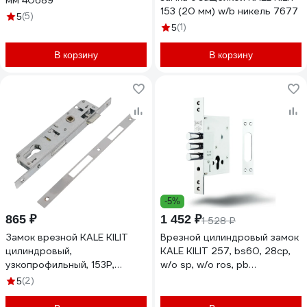
мм 40689
153 (20 мм) w/b никель 7677
(5)
5
(1)
5
В корзину
В корзину
-5%
865 ₽
1 452 ₽
1 528 ₽
Замок врезной KALE KILIT
Врезной цилиндровый замок
цилиндровый,
KALE KILIT 257, bs60, 28cp,
узкопрофильный, 153Р,
w/o sp, w/o ros, pb
85BS25, 16CP, SP, DRos, STB
25700000078
(2)
5
(новый арт) 153P2500018