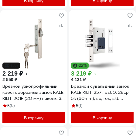
В корзину
В корзину
-13%
-22%
2 219 ₽
3 219 ₽
2 550 ₽
4 131 ₽
Врезной узкопрофильный
Врезной сувальдный замок
крестообразный замок KALE
KALE KILIT 257l, bs60, 28cp,
KILIT 201F (20 мм) никель, 3
5k (60mm), sp, ros, stb
ключа 8061
257L0000034
(6)
(1)
5
5
В корзину
В корзину