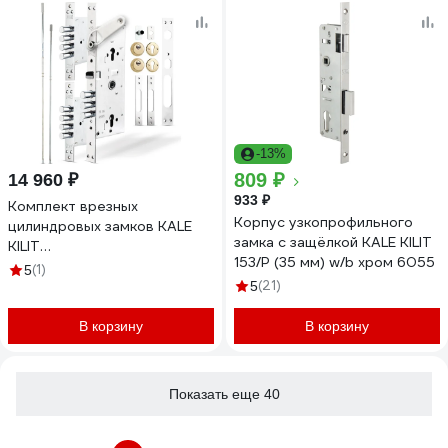
-13%
809 ₽
14 960 ₽
933 ₽
Комплект врезных
Корпус узкопрофильного
цилиндровых замков KALE
замка с защёлкой KALE KILIT
KILIT
153/P (35 мм) w/b хром 6055
256g,85bs63,30cp,sp,w/o
(1)
5
ros,164gmc
(21)
5
26+10+32m:68mm,np
256G0000003
В корзину
В корзину
Показать еще 40