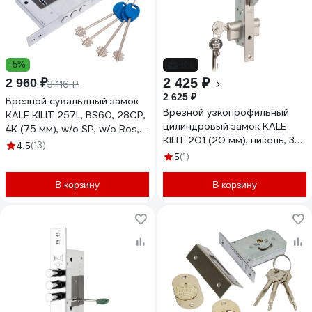
-5%
-8%
2 425 ₽
2 960 ₽
3 116 ₽
2 625 ₽
Врезной сувальдный замок
Врезной узкопрофильный
KALE KILIT 257L, BS60, 28CP,
цилиндровый замок KALE
4K (75 мм), w/o SP, w/o Ros,
KILIT 201 (20 мм), никель, 3
PB 257L0000040
(13)
4.5
ключа 1093
(1)
5
В корзину
В корзину