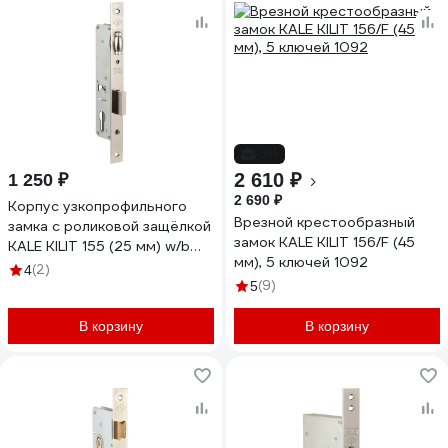
-3%
2 610 ₽
1 250 ₽
2 690 ₽
Корпус узкопрофильного
Врезной крестообразный
замка с роликовой защёлкой
замок KALE KILIT 156/F (45
KALE KILIT 155 (25 мм) w/b
мм), 5 ключей 1092
никель 10231
(2)
4
(9)
5
В корзину
В корзину