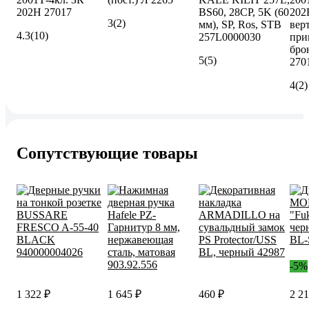
202Н 27017
BS60, 28CP, 5K (60
202
3
(2)
мм), SP, Ros, STB
вер
4.3
(10)
257L0000030
при
бро
5
(5)
270
4
(2)
Сопутствующие товары
-5%
1 322 ₽
1 645 ₽
460 ₽
2 21