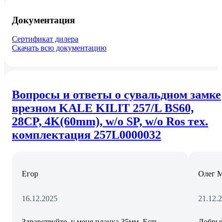
Документация
Сертификат дилера
Скачать всю документацию
Вопросы и ответы о сувальдном замке
врезном KALE KILIT 257/L BS60,
28CP, 4K(60mm), w/o SP, w/o Ros тех.
комплектация 257L0000032
Егор
Олег М
16.12.2025
21.12.
Здравствуйте, у меня планка 35мм. Есть
Добрый