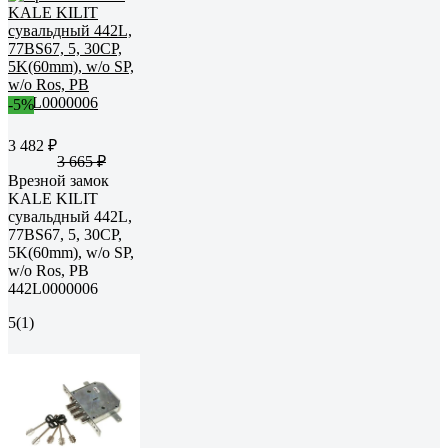
-5%
3 482 ₽
3 665 ₽
Врезной замок
KALE KILIT
сувальдный 442L,
77BS67, 5, 30CP,
5K(60mm), w/o SP,
w/o Ros, PB
442L0000006
5
(1)