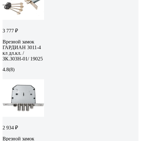
3 777 ₽
Врезной замок
ГАРДИАН 3011-4
кл дл.кл. /
ЗК.303Н-01/ 19025
4.8
(8)
2 934 ₽
Врезной замок