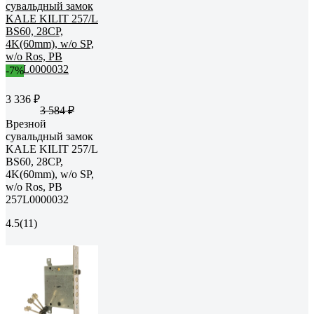
-7%
3 336 ₽
3 584 ₽
Врезной
сувальдный замок
KALE KILIT 257/L
BS60, 28CP,
4K(60mm), w/o SP,
w/o Ros, PB
257L0000032
4.5
(11)