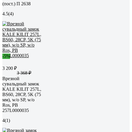
(пост.) П 2638
4.5
(4)
-5%
3 200 ₽
3 368 ₽
Врезной
сувальдный замок
KALE KILIT 257L,
BS60, 28CP, 5K (75
мм), w/o SP, w/o
Ros, PB
257L0000035
4
(1)