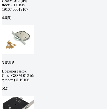
GSSM-012 (б/т,
пост.) П Class
19107 00019107
4.6
(5)
3 636 ₽
Врезной замок
Class GSSM-012 (б/
т, пост.) Л 19106
5
(2)