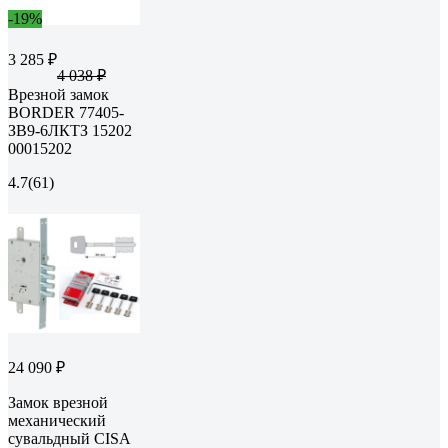
-19%
3 285 ₽
4 038 ₽
Врезной замок
BORDER 77405-
ЗВ9-6ЛКТЗ 15202
00015202
4.7
(61)
24 090 ₽
Замок врезной
механический
сувальдный CISA