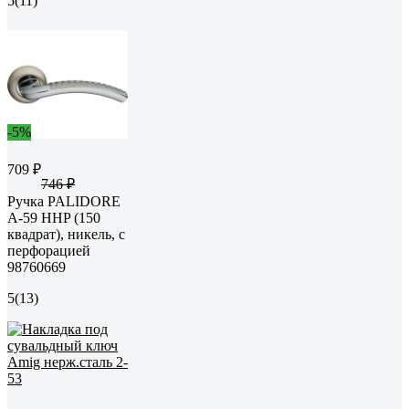
5
(11)
-5%
709 ₽
746 ₽
Ручка PALIDORE
A-59 HHP (150
квадрат), никель, с
перфорацией
98760669
5
(13)