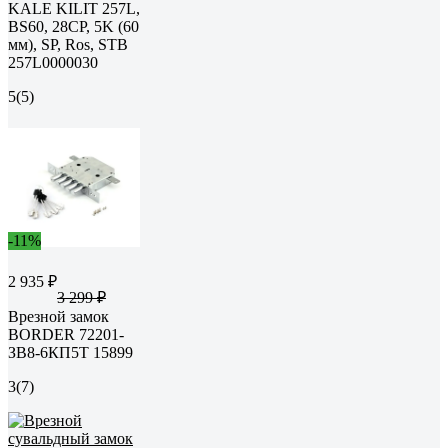
KALE KILIT 257L,
BS60, 28CP, 5K (60
мм), SP, Ros, STB
257L0000030
5
(5)
-11%
2 935 ₽
3 299 ₽
Врезной замок
BORDER 72201-
ЗВ8-6КП5Т 15899
3
(7)