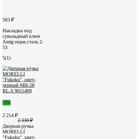
583 ₽
Накладка под
сувальдный ключ
Amig нерж.сталь 2-
53
5
(1)
-5%
2 214 ₽
2 330 ₽
Дверная ручка
MORELLI
"Fukoku", цвет-