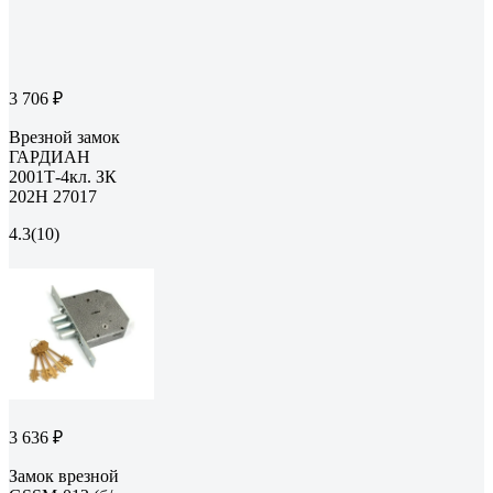
3 706 ₽
Врезной замок
ГАРДИАН
2001Т-4кл. ЗК
202Н 27017
4.3
(10)
3 636 ₽
Замок врезной