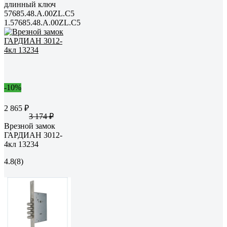
длинный ключ
57685.48.A.00ZL.C5
1.57685.48.A.00ZL.C5
-10%
2 865 ₽
3 174 ₽
Врезной замок
ГАРДИАН 3012-
4кл 13234
4.8
(8)