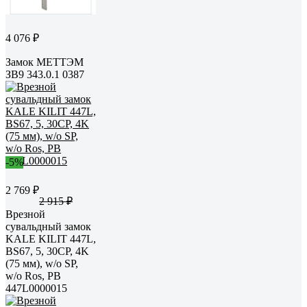
4 076 ₽
Замок МЕТТЭМ
ЗВ9 343.0.1 0387
-5%
2 769 ₽
2 915 ₽
Врезной
сувальдный замок
KALE KILIT 447L,
BS67, 5, 30CP, 4K
(75 мм), w/o SP,
w/o Ros, PB
447L0000015