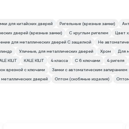
мки для китайских дверей
Ригельные (врезные замки)
Ан
еских дверей (врезные замки)
С круглым ригелем
Цвет 
ение для металлических дверей С защелкой
Не автоматиче
илиндр
Уличные, для металлических дверей
Хром
Для 
LE KILIT
KALE KILIT
4 класса
С 6 ключами
4 ригеля
ок врезной с ключами
Замки с автоматическим запиранием
я металлических дверей
Оптом (скобяные изделия)
Оптом