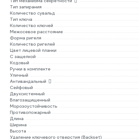
Тип механизма секретности
Тип запирания
Количество сувальд
Тип ключа
Количество ключей
Межосевое расстояние
Форма ригеля
Количество ригелей
Цвет лицевой планки
С защелкой
Кодовый
Ручки в комплекте
Уличный
Антивандальный
Сейфовый
Двухсистемный
Влагозащищенный
Морозоустойчивость
Противопожарный
Длина
Ширина
Высота
Удаление ключевого отверстия (Backset)