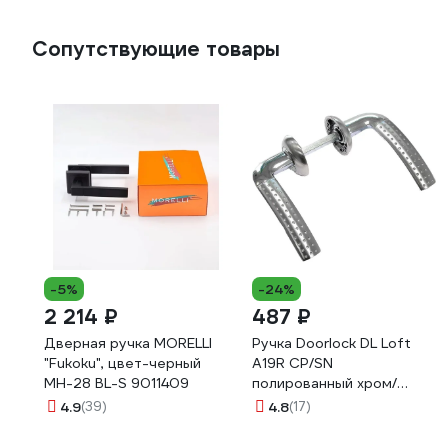
Сопутствующие товары
-5%
-24%
2 214 ₽
487 ₽
Дверная ручка MORELLI
Ручка Doorlock DL Loft
"Fukoku", цвет-черный
A19R CP/SN
MH-28 BL-S 9011409
полированный хром/
матовый никель, толщина
4.9
(39)
4.8
(17)
двери 60-85 мм, шток
130мм 73238