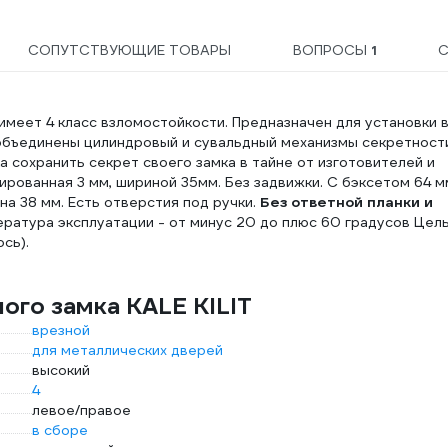
СОПУТСТВУЮЩИЕ ТОВАРЫ
ВОПРОСЫ
1
С
меет 4 класс взломостойкости. Предназначен для установки 
объединены цилиндровый и сувальдный механизмы секретности
 сохранить секрет своего замка в тайне от изготовителей и
рованная 3 мм, шириной 35мм. Без задвижки. С бэксетом 64 мм
на 38 мм. Есть отверстия под ручки.
Без ответной планки и
пература эксплуатации - от минус 20 до плюс 60 градусов Цел
сь).
ого замка KALE KILIT
врезной
для металлических дверей
высокий
4
левое/правое
в сборе