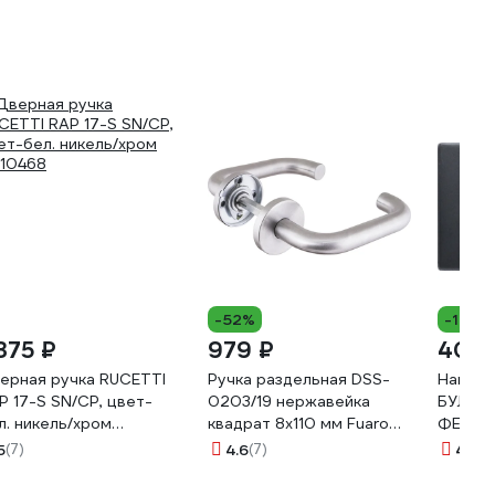
-52%
-14%
 375 ₽
979 ₽
409 
ерная ручка RUCETTI
Ручка раздельная DSS-
Наклад
P 17-S SN/CP, цвет-
0203/19 нержавейка
БУЛАТ
л. никель/хром
квадрат 8x110 мм Fuaro
ФЕРОНА
10468
35691
черный
5
(7)
4.6
(7)
4.7
(7