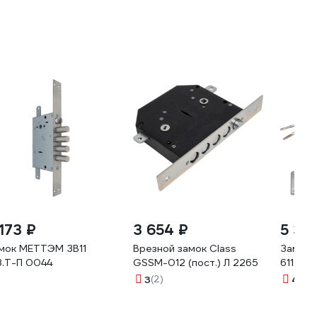
 173 ₽
3 654 ₽
5 34
мок МЕТТЭМ ЗВ11
Врезной замок Class
Замок
8.Т-П 0044
GSSM-012 (пост.) Л 2265
611.0.1
3
(2)
4.4
(5