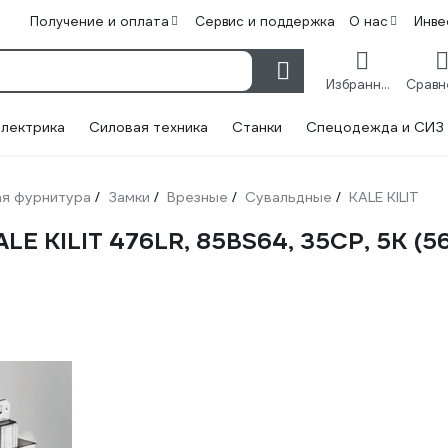
Получение и оплата
Сервис и поддержка
О нас
Инве
Избранное
лектрика
Силовая техника
Станки
Спецодежда и СИЗ
я фурнитура
Замки
Врезные
Сувальдные
KALE KILIT
/
/
/
/
E KILIT 476LR, 85BS64, 35CP, 5K (56 