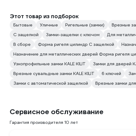
Этот товар из подборок
Бытовые
Уличные
Ригельные (замки)
Врезные за
С защелкой
Замки-защелки с ключом
Для металлич
В сборе
Форма ригеля цилиндр С защелкой
Назнач
Назначение для металлических дверей Форма ригеля ц
Узкопрофильные замки KALE KILIT
Замки для дверей KA
Врезные сувальдные замки KALE KILIT
6 ключей
Зам
Замки с автоматической защелкой
Врезные замки дл
Сервисное обслуживание
Гарантия производителя 10 лет