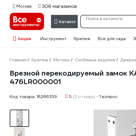
306 магазинов
Москва
Каталог
Акции
Инструмент
Крепеж
Всё для сада
Э
Главная
Крепёж
Метизы
Скобяные изделия
Дверна
/
/
/
/
Врезной перекодируемый замок KAL
476LR000001
Код товара:
16266359
5
(2 отзыва)
1 вопрос