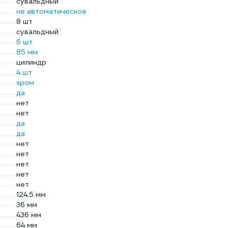
сувальдный
не автоматическое
8 шт
сувальдный
6 шт
85 мм
цилиндр
4 шт
хром
да
нет
нет
да
да
нет
нет
нет
нет
нет
124.5 мм
36 мм
436 мм
64 мм