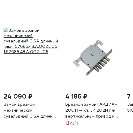
24 090 ₽
4 186 ₽
7
Замок врезной
Врезной замок ГАРДИАН
За
механический
2001Т-4кл. ЗК 202Н п\к
51
сувальдный CISA длинный
вертикальный привод и
ключ 57685.48.A.00ZL.C5
бронепластина 27016
4
(2)
1.57685.48.A.00ZL.C5