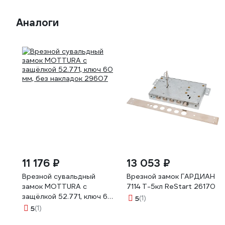
Аналоги
11 176 ₽
13 053 ₽
Врезной сувальдный
Врезной замок ГАРДИАН
замок MOTTURA с
7114 Т-5кл ReStart 26170
защёлкой 52.771, ключ 60
5
(1)
мм, без накладок 29607
5
(1)