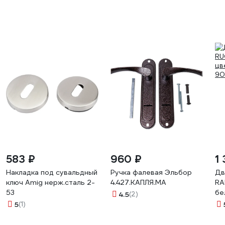
583 ₽
960 ₽
1
Накладка под сувальдный
Ручка фалевая Эльбор
Дв
ключ Amig нерж.сталь 2-
4.427.КАПЛЯ.МА
RA
53
бе
4.5
(2)
90
5
(1)