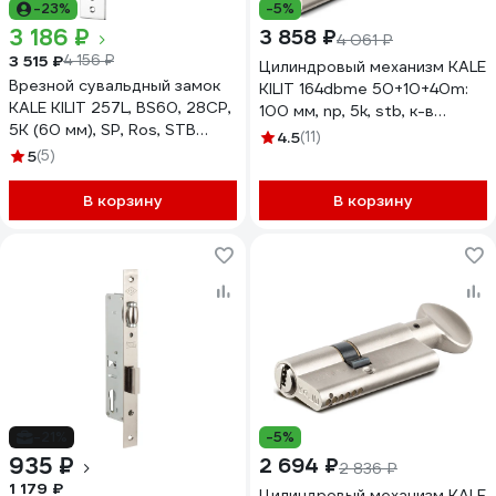
-23%
-5%
3 186 ₽
3 858 ₽
4 061 ₽
3 515 ₽
4 156 ₽
Цилиндровый механизм KALE
Врезной сувальдный замок
KILIT 164dbme 50+10+40m:
KALE KILIT 257L, BS60, 28CP,
100 мм, np, 5k, stb, к-в
5K (60 мм), SP, Ros, STB
164DBME0040
4.5
(11)
257L0000030
5
(5)
В корзину
В корзину
-21%
-5%
935 ₽
2 694 ₽
2 836 ₽
1 179 ₽
Цилиндровый механизм KALE