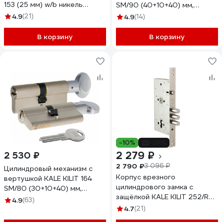
153 (25 мм) w/b никель
SM/90 (40+10+40) мм,
10230
никель, 5 кл. 25583
4.9
(21)
4.9
(14)
В корзину
В корзину
-10%
-26%
2 279 ₽
2 530 ₽
2 790 ₽
3 096 ₽
Цилиндровый механизм с
Корпус врезного
вертушкой KALE KILIT 164
цилиндрового замка с
SM/80 (30+10+40) мм,
защёлкой KALE KILIT 252/R
никель, 5 кл. 25571
4.9
(63)
w/b 1121
4.7
(21)