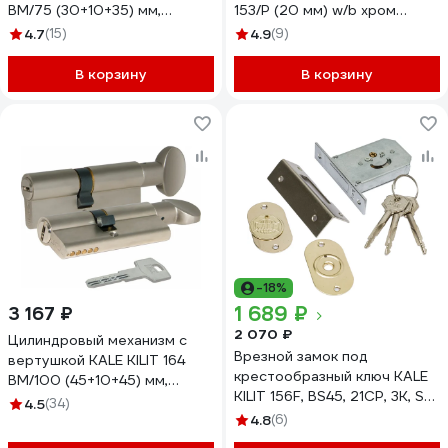
BM/75 (30+10+35) мм,
153/P (20 мм) w/b хром
никель, 5 кл. 15726
20037
4.7
(15)
4.9
(9)
В корзину
В корзину
-18%
1 689 ₽
3 167 ₽
2 070 ₽
Цилиндровый механизм с
Врезной замок под
вертушкой KALE KILIT 164
крестообразный ключ KALE
BM/100 (45+10+45) мм,
KILIT 156F, BS45, 21CP, 3K, SP,
никель, 5 кл. 7714
4.5
(34)
Ros, STB 156F0000003
4.8
(6)