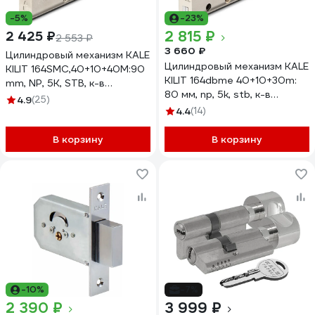
-5%
-23%
2 815 ₽
2 425 ₽
2 553 ₽
3 660 ₽
Цилиндровый механизм KALE
Цилиндровый механизм KALE
KILIT 164SMC,40+10+40M:90
KILIT 164dbme 40+10+30m:
mm, NP, 5K, STB, к-в
80 мм, np, 5k, stb, к-в
164SMC00159
4.9
(25)
164DBME0039
4.4
(14)
В корзину
В корзину
-10%
-7%
2 390 ₽
3 999 ₽