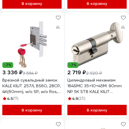
В корзину
В корзину
-7%
-7%
3 336 ₽
2 719 ₽
3 584 ₽
2 920 ₽
Врезной сувальдный замок
Цилиндровый механизм
KALE KILIT 257/L BS60, 28CP,
164SMC 35+10+45M: 90mm
4K(60mm), w/o SP, w/o Ros,
NP 5K STB KALE KILIT
PB 257L0000032
164SMC00094 25579
4.5
(11)
4.9
(25)
В корзину
В корзину