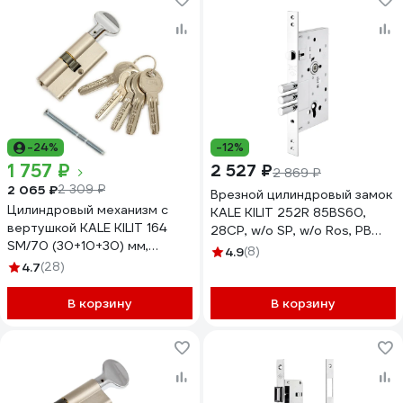
-24%
-12%
1 757 ₽
2 527 ₽
2 869 ₽
2 065 ₽
2 309 ₽
Врезной цилиндровый замок
Цилиндровый механизм с
KALE KILIT 252R 85BS60,
вертушкой KALE KILIT 164
28CP, w/o SP, w/o Ros, PB
SM/70 (30+10+30) мм,
252R0000078
4.9
(8)
никель, 5 кл. 25567
4.7
(28)
В корзину
В корзину