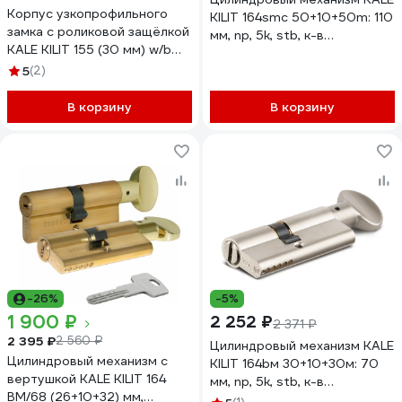
Корпус узкопрофильного
KILIT 164smc 50+10+50m: 110
замка с роликовой защёлкой
мм, np, 5k, stb, к-в
KALE KILIT 155 (30 мм) w/b
164SMC00195
никель 8184
5
(2)
В корзину
В корзину
-26%
-5%
1 900 ₽
2 252 ₽
2 371 ₽
2 395 ₽
2 560 ₽
Цилиндровый механизм KALE
Цилиндровый механизм с
KILIT 164bм 30+10+30м: 70
вертушкой KALE KILIT 164
мм, np, 5k, stb, к-в
BM/68 (26+10+32) мм,
164Bм000073