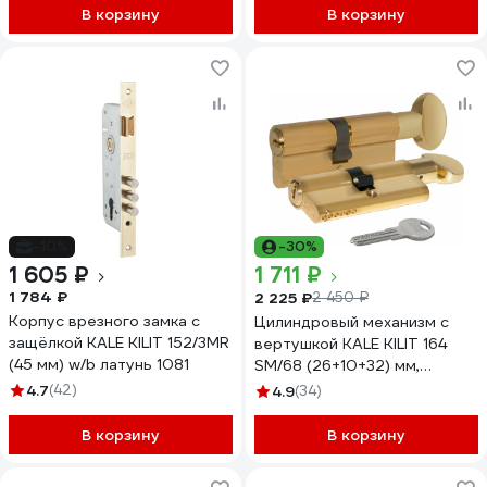
В корзину
В корзину
-10%
-30%
1 605 ₽
1 711 ₽
1 784 ₽
2 225 ₽
2 450 ₽
Корпус врезного замка с
Цилиндровый механизм с
защёлкой KALE KILIT 152/3MR
вертушкой KALE KILIT 164
(45 мм) w/b латунь 1081
SM/68 (26+10+32) мм,
латунь, 5 кл. 25561
4.7
(42)
4.9
(34)
В корзину
В корзину