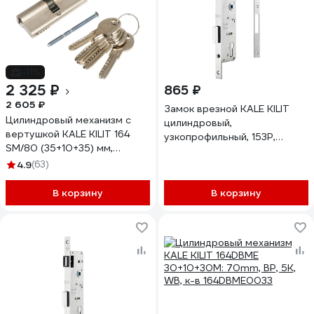
-11%
2 325 ₽
865 ₽
2 605 ₽
Замок врезной KALE KILIT
Цилиндровый механизм с
цилиндровый,
вертушкой KALE KILIT 164
узкопрофильный, 153Р,
SM/80 (35+10+35) мм,
85BS35, 16CP, SP, DRos, STB
никель, 5 кл. 25575
4.9
(63)
153P3500044
В корзину
В корзину