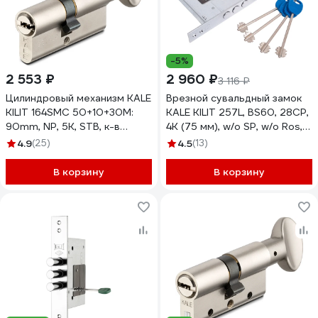
-5%
2 553 ₽
2 960 ₽
3 116 ₽
Цилиндровый механизм KALE
Врезной сувальдный замок
KILIT 164SMC 50+10+30M:
KALE KILIT 257L, BS60, 28CP,
90mm, NP, 5K, STB, к-в
4K (75 мм), w/o SP, w/o Ros,
164SMC00149
PB 257L0000040
4.9
(25)
4.5
(13)
В корзину
В корзину