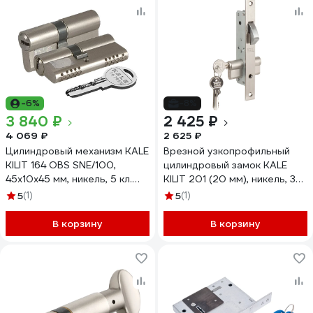
-6%
-8%
3 840 ₽
2 425 ₽
4 069 ₽
2 625 ₽
Цилиндровый механизм KALE
Врезной узкопрофильный
KILIT 164 OBS SNE/100,
цилиндровый замок KALE
45x10x45 мм, никель, 5 кл.
KILIT 201 (20 мм), никель, 3
45219
ключа 1093
5
(1)
5
(1)
В корзину
В корзину