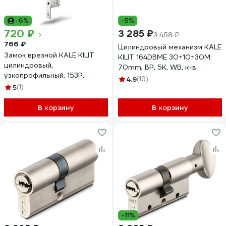
-6%
-5%
720 ₽
3 285 ₽
3 458 ₽
766 ₽
Цилиндровый механизм KALE
Замок врезной KALE KILIT
KILIT 164DBME 30+10+30M:
цилиндровый,
70mm, BP, 5K, WB, к-в
узкопрофильный, 153Р,
164DBME0033
4.9
(19)
85BS20, 16CP, w/o SP, w/o
5
(1)
Ros, STB 153P2000013
В корзину
В корзину
-11%