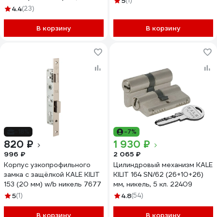
5
(1)
латунь, 5 кл. 1005
4.4
(23)
В корзину
В корзину
-18%
-7%
820 ₽
1 930 ₽
996 ₽
2 065 ₽
Корпус узкопрофильного
Цилиндровый механизм KALE
замка с защёлкой KALE KILIT
KILIT 164 SN/62 (26+10+26)
153 (20 мм) w/b никель 7677
мм, никель, 5 кл. 22409
5
(1)
4.8
(54)
В корзину
В корзину