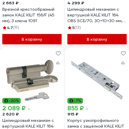
2 663 ₽
4 299 ₽
Врезной крестообразный
Цилиндровый механизм с
замок KALE KILIT 156/F (45
вертушкой KALE KILIT 164
мм), 3 ключа 1091
OBS SCE/70, 30+10+30 мм,
никель, 5 кл. new 45201
4.7
(15)
5
(13)
В корзину
В корзину
-20%
-7%
2 089 ₽
855 ₽
2 620 ₽
915 ₽
Цилиндровый механизм с
Корпус узкопрофильного
вертушкой KALE KILIT 164
замка с защёлкой KALE KILIT