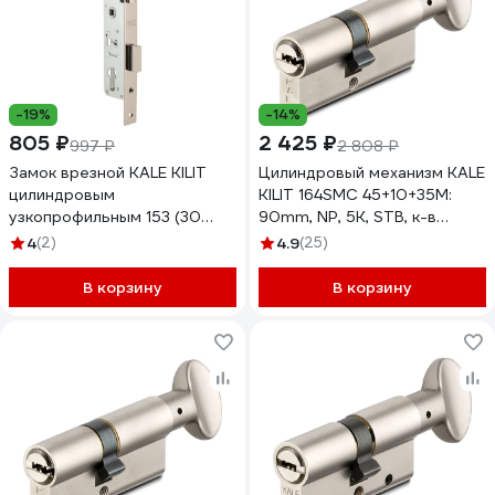
-19%
-14%
805 ₽
2 425 ₽
997 ₽
2 808 ₽
Замок врезной KALE KILIT
Цилиндровый механизм KALE
цилиндровым
KILIT 164SMC 45+10+35M:
узкопрофильным 153 (30
90mm, NP, 5K, STB, к-в
mm) w/b (никель) 8183
164SMC00173
4
(2)
4.9
(25)
В корзину
В корзину