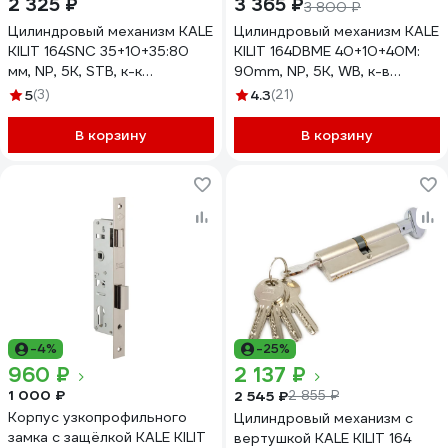
2 325 ₽
3 365 ₽
3 800 ₽
Цилиндровый механизм KALE
Цилиндровый механизм KALE
KILIT 164SNC 35+10+35:80
KILIT 164DBME 40+10+40M:
мм, NP, 5K, STB, к-к
90mm, NP, 5K, WB, к-в
164SNC00177
164DBME0026
5
(3)
4.3
(21)
В корзину
В корзину
-4%
-25%
960 ₽
2 137 ₽
1 000 ₽
2 545 ₽
2 855 ₽
Корпус узкопрофильного
Цилиндровый механизм с
замка с защёлкой KALE KILIT
вертушкой KALE KILIT 164