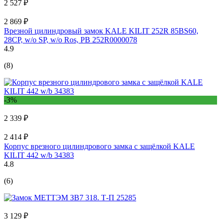
2 527 ₽
2 869 ₽
Врезной цилиндровый замок KALE KILIT 252R 85BS60,
28CP, w/o SP, w/o Ros, PB 252R0000078
4.9
(8)
-3%
2 339 ₽
2 414 ₽
Корпус врезного цилиндрового замка с защёлкой KALE
KILIT 442 w/b 34383
4.8
(6)
3 129 ₽