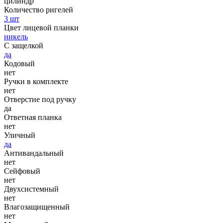
цилиндр
Количество ригелей
3 шт
Цвет лицевой планки
никель
С защелкой
да
Кодовый
нет
Ручки в комплекте
нет
Отверстие под ручку
да
Ответная планка
нет
Уличный
да
Антивандальный
нет
Сейфовый
нет
Двухсистемный
нет
Влагозащищенный
нет