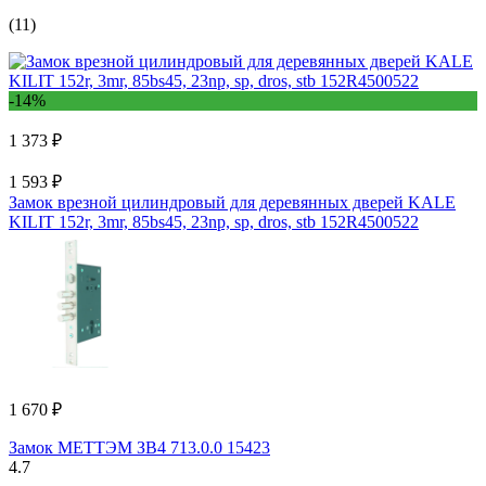
(11)
-14%
1 373 ₽
1 593 ₽
Замок врезной цилиндровый для деревянных дверей KALE
KILIT 152r, 3mr, 85bs45, 23np, sp, dros, stb 152R4500522
1 670 ₽
Замок МЕТТЭМ ЗВ4 713.0.0 15423
4.7