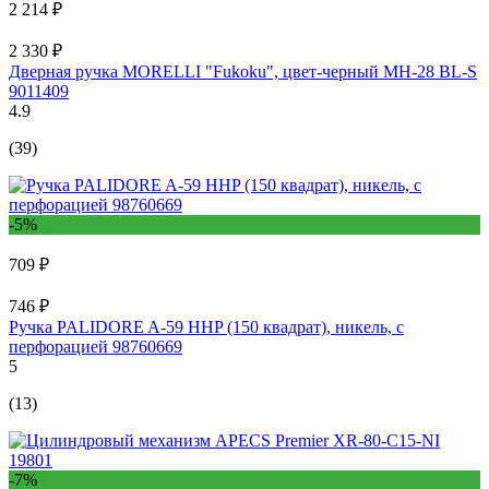
2 214 ₽
2 330 ₽
Дверная ручка MORELLI "Fukoku", цвет-черный MH-28 BL-S
9011409
4.9
(39)
-5%
709 ₽
746 ₽
Ручка PALIDORE A-59 HHP (150 квадрат), никель, с
перфорацией 98760669
5
(13)
-7%