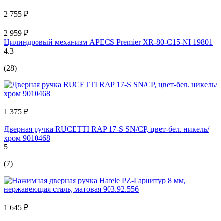
2 755 ₽
2 959 ₽
Цилиндровый механизм APECS Premier XR-80-C15-NI 19801
4.3
(28)
1 375 ₽
Дверная ручка RUCETTI RAP 17-S SN/CP, цвет-бел. никель/
хром 9010468
5
(7)
1 645 ₽