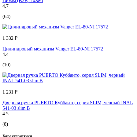
140мм (В2В) 14886
4.7
(64)
1 332 ₽
Цилиндровый механизм Vanger EL-80-NI 17572
4.4
(10)
1 231 ₽
Дверная ручка PUERTO Куббаито, серия SLIM, черный INAL
541-03 slim B
4.5
(8)
Характеристики