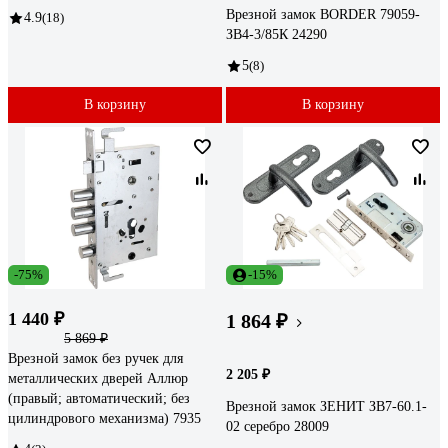
Врезной замок BORDER 79059-
4.9
(18)
ЗВ4-3/85К 24290
5
(8)
В корзину
В корзину
-75%
-15%
1 440 ₽
1 864 ₽
5 869 ₽
Врезной замок без ручек для
2 205 ₽
металлических дверей Аллюр
(правый; автоматический; без
Врезной замок ЗЕНИТ ЗВ7-60.1-
цилиндрового механизма) 7935
02 серебро 28009