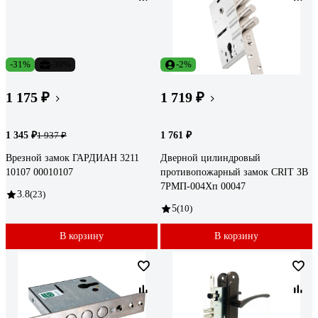
-31%
-39%
-2%
1 175 ₽
1 719 ₽
1 345 ₽
1 761 ₽
1 937 ₽
Врезной замок ГАРДИАН 3211
Дверной цилиндровый
10107 00010107
противопожарный замок CRIT ЗВ
7РМП-004Хп 00047
3.8
(23)
5
(10)
В корзину
В корзину