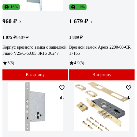
-16%
-11%
960 ₽
1 679 ₽
1 075 ₽
1 889 ₽
1 137 ₽
Корпус врезного замка c защелкой
Врезной замок Apecs 2200/60-CR
Fuaro V25/C-60.85.3R16 36247
17165
5
(6)
4.9
(8)
В корзину
В корзину