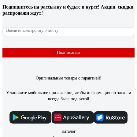
Подпишитесь
на рассылку
и будьте в курсе! Акции, скидки,
10 отзывов
распродажи ждут!
Отзыв о замке-защелке Amig с ключом
покр.латунь 2200
Александр Т.
11.06.2023
Простой замок, хорошо работает. Принцип работы: в
Подписаться
открытом положении замка он открывается двухсторонней
дверной ручкой смещая язычок замка. В закрытом
положении замка поворотом ключа - блокируется движение
язычка замка. Всё просто. Цена 238 рублей.
Оригинальные товары с гарантией!
Установите мобильное приложение, чтобы информация по заказам
всегда была под рукой
Каталог