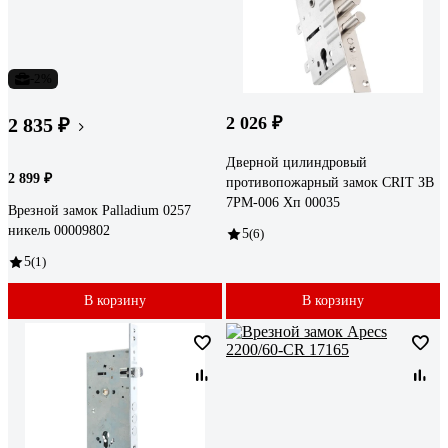
-2%
2 026 ₽
2 835 ₽
Дверной цилиндровый
2 899 ₽
противопожарный замок CRIT ЗВ
7РМ-006 Хп 00035
Врезной замок Palladium 0257
никель 00009802
5
(6)
5
(1)
В корзину
В корзину