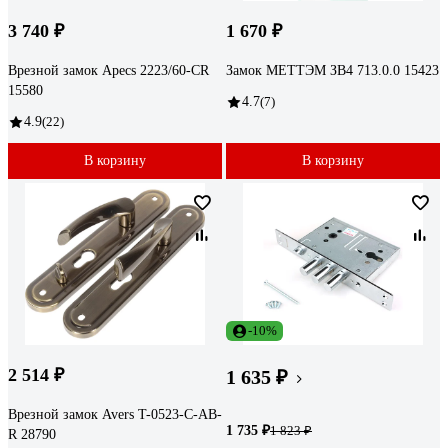
3 740 ₽
1 670 ₽
Врезной замок Apecs 2223/60-CR
Замок МЕТТЭМ ЗВ4 713.0.0 15423
15580
4.7
(7)
4.9
(22)
В корзину
В корзину
-10%
2 514 ₽
1 635 ₽
Врезной замок Avers T-0523-C-AB-
1 735 ₽
1 823 ₽
R 28790