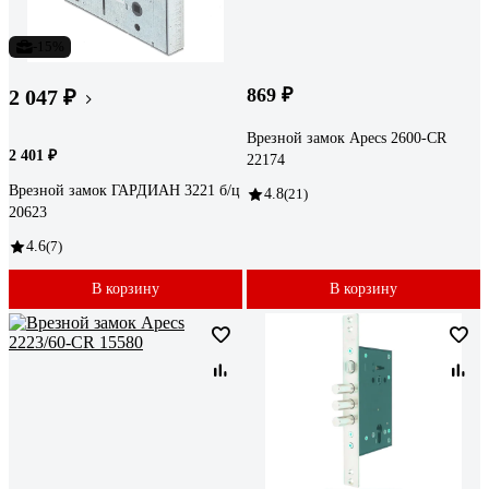
-15%
869 ₽
2 047 ₽
Врезной замок Apecs 2600-CR
2 401 ₽
22174
Врезной замок ГАРДИАН 3221 б/ц
4.8
(21)
20623
4.6
(7)
В корзину
В корзину