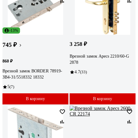
-13%
3 258 ₽
745 ₽
Врезной замок Apecs 2210/60-G
860 ₽
2878
Врезной замок BORDER 78919-
4.7
(33)
ЗВ4-31/5518332 18332
5
(7)
В корзину
В корзину