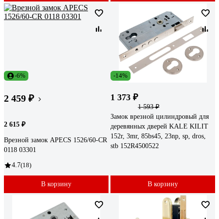
-6%
-14%
1 373 ₽
2 459 ₽
1 593 ₽
Замок врезной цилиндровый для
2 615 ₽
деревянных дверей KALE KILIT
152r, 3mr, 85bs45, 23np, sp, dros,
Врезной замок APECS 1526/60-CR
stb 152R4500522
0118 03301
4.7
(18)
В корзину
В корзину