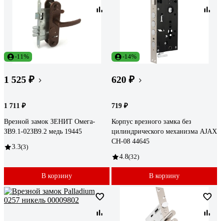
-11%
-14%
1 525 ₽
620 ₽
1 711 ₽
719 ₽
Врезной замок ЗЕНИТ Омега-
Корпус врезного замка без
ЗВ9.1-02ЗВ9.2 медь 19445
цилиндрического механизма AJAX
CH-08 44645
3.3
(3)
4.8
(32)
В корзину
В корзину