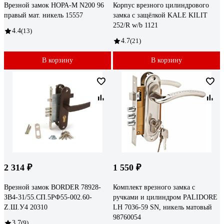
Врезной замок НОРА-М N200 96
Корпус врезного цилиндрового
правый мат. никель 15557
замка с защёлкой KALE KILIT
252/R w/b 1121
4.4
(13)
4.7
(21)
В корзину
В корзину
2 314 ₽
1 550 ₽
Врезной замок BORDER 78928-
Комплект врезного замка с
ЗВ4-31/55.СП.5РФ55-002.60-
ручками и цилиндром PALIDORE
Z.Ш.У4 20310
LH 7036-59 SN, никель матовый
98760054
3.7
(9)