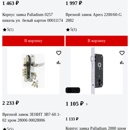
1 463 ₽
1 997 ₽
Корпус замка Palladium 0257
Врезной замок Apecs 2200/60-G
никель уп. белый картон 00011174
2882
5
(1)
5
(3)
В корзину
В корзину
-2%
2 233 ₽
1 105 ₽
Врезной замок ЗЕНИТ ЗВ7-60.1-
1 133 ₽
02 хром 28006 00028006
Корпус замка Palladium 2000 хром
5
(5)