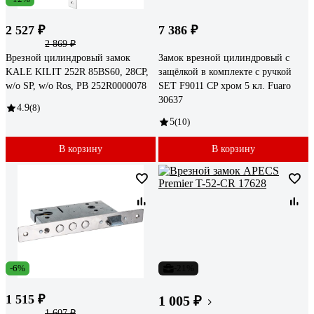
2 527 ₽
7 386 ₽
2 869 ₽
Врезной цилиндровый замок
Замок врезной цилиндровый с
KALE KILIT 252R 85BS60, 28CP,
защёлкой в комплекте с ручкой
w/o SP, w/o Ros, PB 252R0000078
SET F9011 CP хром 5 кл. Fuaro
30637
4.9
(8)
5
(10)
В корзину
В корзину
-6%
-21%
1 515 ₽
1 005 ₽
1 607 ₽