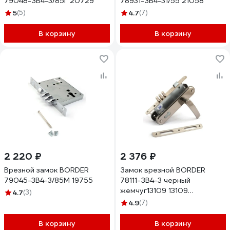
79048-ЗВ4-3/85Г 20729
78931-ЗВ4-31/55 21058
5
(5)
4.7
(7)
В корзину
В корзину
2 220 ₽
2 376 ₽
Врезной замок BORDER
Замок врезной BORDER
79045-3В4-3/85М 19755
78111-ЗВ4-3 черный
жемчуг13109 13109
4.7
(3)
00013109
4.9
(7)
В корзину
В корзину