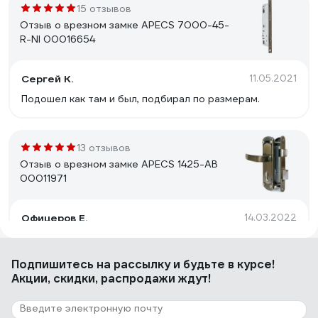
15 отзывов
Отзыв о врезном замке APECS 7000-45-
R-NI 00016654
Сергей К.
11.05.2021
Подошел как там и был, подбирал по размерам.
13 отзывов
Отзыв о врезном замке APECS 1425-AB
00011971
Офицеров Е.
14.03.2022
Хорошо подходит для замены старого Белорусского
замка. Смотрится солидней, работает мягче.
Подпишитесь
на рассылку
и будьте в курсе!
Акции, скидки, распродажи ждут!
10 отзывов
Отзыв о замке-защелке Amig с ключом