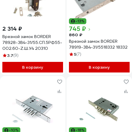
-13%
745 ₽
2 314 ₽
860 ₽
Врезной замок BORDER
Врезной замок BORDER
78928-ЗВ4-31/55.СП.5РФ55-
78919-ЗВ4-31/5518332 18332
002.60-Z.Ш.У4 20310
5
(7)
3.7
(9)
В корзину
В корзину
-10%
-18%