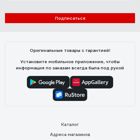
покр.латунь 2200
Подписаться
Александр Т.
11.06.2023
Простой замок, хорошо работает. Принцип работы: в
открытом положении замка он открывается
двухсторонней дверной ручкой смещая язычок замка.
Оригинальные товары с гарантией!
В закрытом положении замка поворотом ключа -
блокируется движение язычка замка. Всё просто.
Установите мобильное приложение, чтобы
Цена 238 рублей.
информация по заказам всегда была под рукой
Каталог
Адреса магазинов