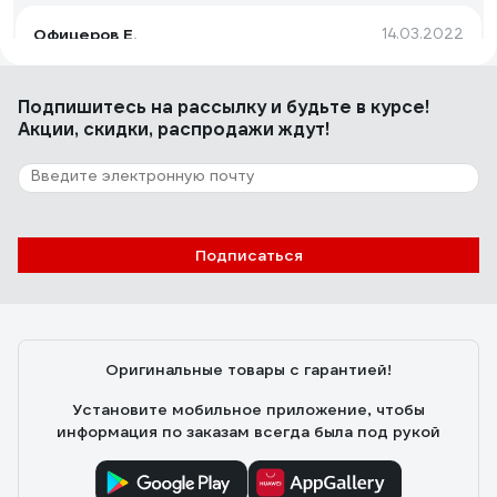
Офицеров Е.
14.03.2022
Хорошо подходит для замены старого Белорусского
замка. Смотрится солидней, работает мягче.
Подпишитесь
на рассылку
и будьте в курсе!
Акции, скидки, распродажи ждут!
10 отзывов
Отзыв о замке-защелке Amig с ключом
покр.латунь 2200
Подписаться
Александр Т.
11.06.2023
Простой замок, хорошо работает. Принцип работы: в
открытом положении замка он открывается
двухсторонней дверной ручкой смещая язычок замка.
Оригинальные товары с гарантией!
В закрытом положении замка поворотом ключа -
блокируется движение язычка замка. Всё просто.
Установите мобильное приложение, чтобы
Цена 238 рублей.
информация по заказам всегда была под рукой