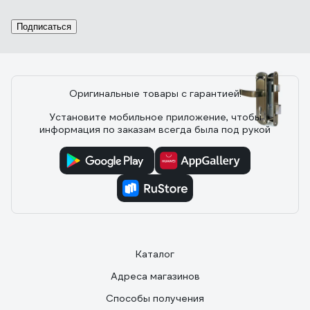
06.07.2022
Олег Л.
Недорогой, простой, небольшой замок, подходит для
Подписаться
замены замков САМ аналогичного типоразмера
Оригинальные товары с гарантией!
13 отзывов
Установите мобильное приложение, чтобы
информация по заказам всегда была под рукой
Отзыв о врезном замке APECS 1425-AB
00011971
14.03.2022
Офицеров Е.
Хорошо подходит для замены старого Белорусского
замка. Смотрится солидней, работает мягче.
Каталог
Адреса магазинов
Способы получения