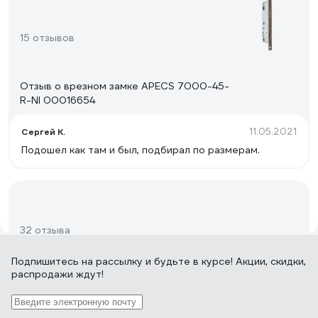
15 отзывов
Отзыв о врезном замке APECS 7000-45-
R-NI 00016654
11.05.2021
Сергей К.
Подошел как там и был, подбирал по размерам.
32 отзыва
Подпишитесь
на рассылку
и будьте в курсе! Акции, скидки,
распродажи ждут!
Отзыв о врезном сувальдном замке
AVERS R12/S6-CR 00020066