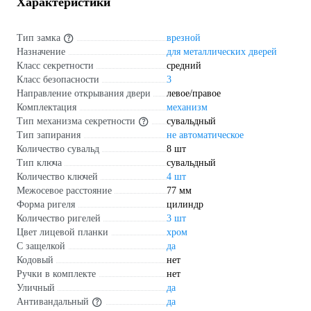
Характеристики
Тип замка
врезной
Назначение
для металлических дверей
Класс секретности
средний
Класс безопасности
3
Направление открывания двери
левое/правое
Комплектация
механизм
Тип механизма секретности
сувальдный
Тип запирания
не автоматическое
Количество сувальд
8 шт
Тип ключа
сувальдный
Количество ключей
4 шт
Межосевое расстояние
77 мм
Форма ригеля
цилиндр
Количество ригелей
3 шт
Цвет лицевой планки
хром
С защелкой
да
Кодовый
нет
Ручки в комплекте
нет
Уличный
да
Антивандальный
да