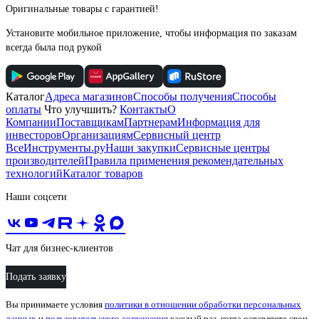
Оригинальные товары с гарантией!
Установите мобильное приложение, чтобы информация по заказам
всегда была под рукой
Каталог
Адреса магазинов
Способы получения
Способы
оплаты
Что улучшить?
Контакты
О
Компании
Поставщикам
Партнерам
Информация для
инвесторов
Организациям
Сервисный центр
ВсеИнструменты.ру
Наши закупки
Сервисные центры
производителей
Правила применения рекомендательных
технологий
Каталог товаров
Наши соцсети
Чат для бизнес-клиентов
Подать заявку
Вы принимаете условия
политики в отношении обработки персональных
данных
и
пользовательского соглашения
каждый раз, когда оставляете свои