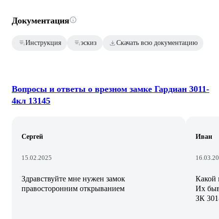
Документация
Инструкция
эскиз
Скачать всю документацию
Вопросы и ответы о врезном замке Гардиан 3011-
4кл 13145
Сергей
Иван
15.02.2025
16.03.2
Здравствуйте мне нужен замок
Какой 
правосторонним открыванием
Их быв
ЗК 301