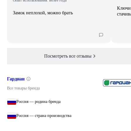
Опыт использования: Более года
Ключи 
Замок неплохой, можно брать
стачив
Посмотреть все отзывы
Гардиан
Все товары бренда
Россия — родина бренда
Россия — страна производства