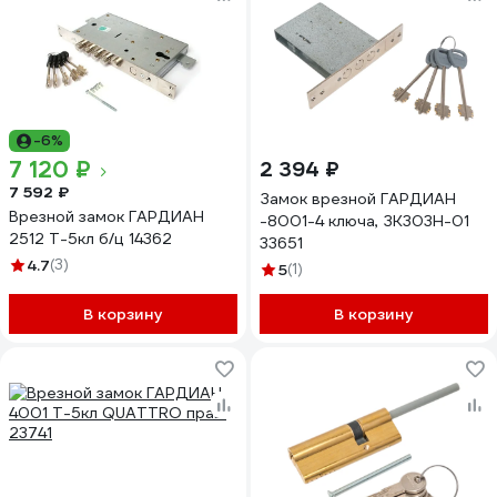
-6%
7 120 ₽
2 394 ₽
7 592 ₽
Замок врезной ГАРДИАН
Врезной замок ГАРДИАН
-8001-4 ключа, ЗК303Н-01
2512 Т-5кл б/ц 14362
33651
4.7
(3)
5
(1)
В корзину
В корзину