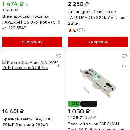
1 474 ₽
2 250 ₽
1 638 ₽
Цилиндровый механизм
Цилиндровый механизм
ГАРДИАН GB 9241/51V Ni 5кл.
ГАРДИАН GS 97(41/56V) S, 5
28124
кл. 128:5548
4.7
(17)
В корзину
В корзину
-13%
-17%
1 050 ₽
14 451 ₽
1 105 ₽
1 263 ₽
Врезной замок ГАРДИАН
Врезной замок ГАРДИАН
7514Т 5 ключей 26245
Profi 35.11.16 б/ц с защелкой