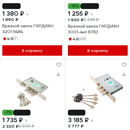
-26%
-16%
-45%
1 380 ₽
1 255 ₽
1 860 ₽
1 930 ₽
2 296 ₽
Врезной замок ГАРДИАН
Врезной замок ГАРДИАН
3201 9484
3001-4кл 8783
4.9
(7)
4.6
(26)
В корзину
В корзину
-7%
-31%
-16%
1 735 ₽
3 185 ₽
3 777 ₽
2 320 ₽
2 500 ₽