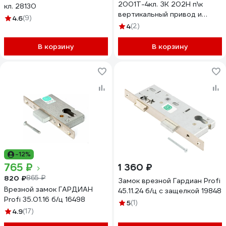
2001Т-4кл. ЗК 202Н п\к
кл. 28130
вертикальный привод и
4.6
(9)
бронепластина 27016
4
(2)
В корзину
В корзину
-12%
765 ₽
1 360 ₽
820 ₽
865 ₽
Замок врезной Гардиан Profi
Врезной замок ГАРДИАН
45.11.24 б/ц с защелкой 19848
Profi 35.01.16 б/ц 16498
5
(1)
4.9
(17)