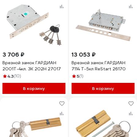
3 706 ₽
13 053 ₽
Врезной замок ГАРДИАН
Врезной замок ГАРДИАН
2001Т-4кл. ЗК 202Н 27017
7114 Т-5кл ReStart 26170
4.3
(10)
5
(1)
В корзину
В корзину