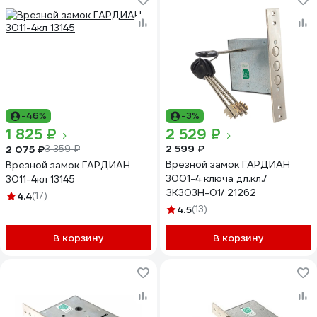
-46%
-3%
1 825 ₽
2 529 ₽
2 599 ₽
2 075 ₽
3 359 ₽
Врезной замок ГАРДИАН
Врезной замок ГАРДИАН
3001-4 ключа дл.кл./
3011-4кл 13145
ЗК303Н-01/ 21262
4.4
(17)
4.5
(13)
В корзину
В корзину