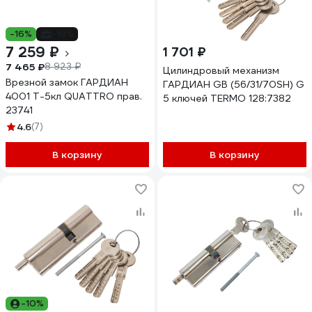
-16%
-19%
7 259 ₽
1 701 ₽
7 465 ₽
8 923 ₽
Цилиндровый механизм
Врезной замок ГАРДИАН
ГАРДИАН GB (56/31/70SH) G
4001 Т-5кл QUATTRO прав.
5 ключей TERMO 128:7382
23741
4.6
(7)
В корзину
В корзину
-10%