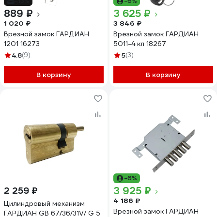
-13%
-6%
889 ₽
3 625 ₽
1 020 ₽
3 846 ₽
Врезной замок ГАРДИАН
Врезной замок ГАРДИАН
1201 16273
5011-4 кл 18267
4.8
(9)
5
(3)
В корзину
В корзину
-6%
3 925 ₽
2 259 ₽
4 186 ₽
Цилиндровый механизм
Врезной замок ГАРДИАН
ГАРДИАН GB 67/36/31V/ G 5