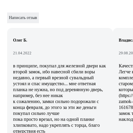
Написать отзыв
Олег Б.
Владис
21.04.2022
29.08.2
в принципе, покупал для железной двери как
Качест
второй замок, ибо навесной сбили воры
Легче 
недавно, а первый врезной сувальдный
компле
устоял и спас имущество... мне ответная
старом
планка не нужна, но под деревянную дверь,
которы
например, без нее никак
(https:
к сожалению, замки сильно подорожали с
zamok-
конца февраля, до этого за эти же деньги
161678
покупал сильно лучше
замок 
пока просто врезал, но на одной планке
наклод
хлипковато, надо укреплять с торца, благо
отверствия есть