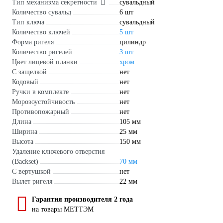
Тип механизма секретности
сувальдный
Количество сувальд
6 шт
Тип ключа
сувальдный
Количество ключей
5 шт
Форма ригеля
цилиндр
Количество ригелей
3 шт
Цвет лицевой планки
хром
С защелкой
нет
Кодовый
нет
Ручки в комплекте
нет
Морозоустойчивость
нет
Противопожарный
нет
Длина
105 мм
Ширина
25 мм
Высота
150 мм
Удаление ключевого отверстия
(Backset)
70 мм
С вертушкой
нет
Вылет ригеля
22 мм
Гарантия производителя 2 года
на товары МЕТТЭМ