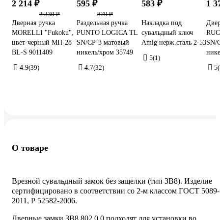
2 214 ₽
595 ₽
583 ₽
1 3
2 330 ₽
879 ₽
Дверная ручка
Раздельная ручка
Накладка под
Двер
MORELLI "Fukoku",
PUNTO LOGICA TL
сувальдный ключ
RUC
цвет-черный MH-28
SN/CP-3 матовый
Amig нерж.сталь 2-53
SN/C
BL-S 9011409
никель/хром 35749
нике
5
(1)
4.9
(39)
4.7
(32)
5
(
О товаре
Врезной сувальдный замок без защелки (тип ЗВ8). Изделие
сертифицировано в соответствии со 2-м классом ГОСТ 5089-
2011, Р 52582-2006.
Дверные замки ЗВ8 802.0.0 подходят для установки во