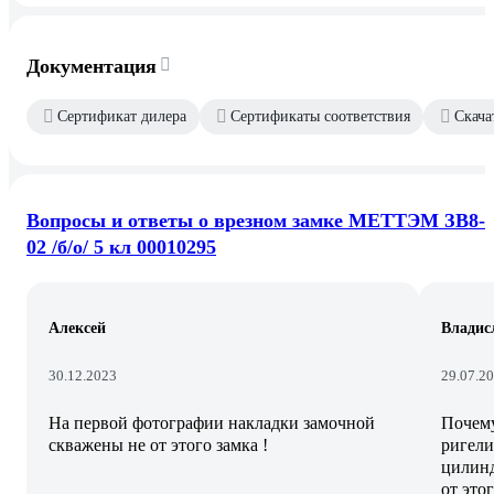
Документация
Сертификат дилера
Сертификаты соответствия
Скача
Вопросы и ответы о врезном замке МЕТТЭМ ЗВ8-
02 /б/о/ 5 кл 00010295
Алексей
Владис
30.12.2023
29.07.2
На первой фотографии накладки замочной
Почему
скважены не от этого замка !
ригели
цилинд
от это