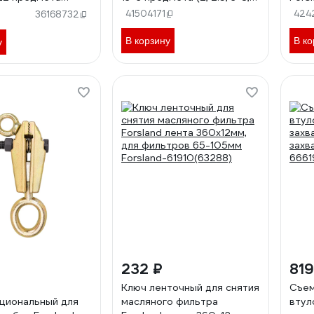
-65809+2(60827)
10, 12, 14, 17, 19мм + T25,
Fors
41504171
424
36168732
T30, T40) -5137D+3(66148)
Forsland-5137D+3(66148)
В корзину
В ко
у
₽
232 ₽
819
Ключ ленточный для снятия
Съем
циональный для
масляного фильтра
втул