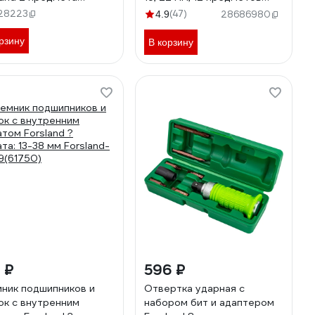
land-65803(63666)
Forsland-5121MP55042
28223
(47)
4.9
28686980
рзину
В корзину
 ₽
596 ₽
ник подшипников и
Отвертка ударная с
ок с внутренним
набором бит и адаптером