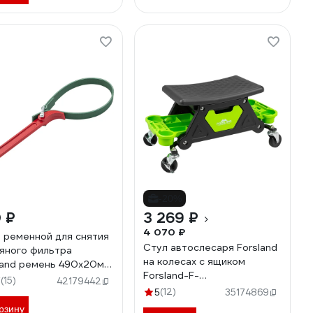
-20%
 ₽
3 269 ₽
4 070 ₽
 ременной для снятия
Стул автослесаря Forsland
яного фильтра
на колесах с ящиком
land ремень 490х20мм,
Forsland-F-
фильтров 60-140мм
(15)
7
42179442
TRH6800(59968)
land-61908(63287)
(12)
5
35174869
рзину