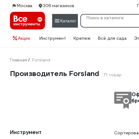
Москва
306 магазинов
Каталог
Инструмент
Крепеж
Всё для сада
Э
Акции
Главная
Forsland
/
Производитель Forsland
71 товар
Оф
бр
Инструмент
Сортироват