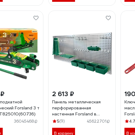
 ₽
2 613 ₽
190
подкатной
Панель металлическая
Ключ
еский Forsland 3 т
перфорированная
масл
-T825010(60736)
настенная Forsland в
Fors
комплекте с лотками для
для 
(9)
36045468
5
45622701
4.
инструментов Forsland-F-
Fors
PST2322(66245)
у
В корзину
В ко