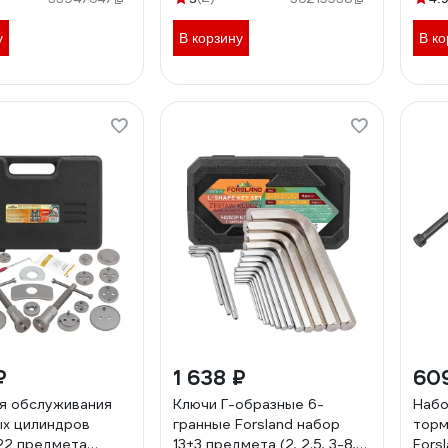
в), в блистере
-9U0102(58635)
у
В корзину
В ко
₽
1 638 ₽
60
я обслуживания
Ключи Г-образные 6-
Набо
х цилиндров
гранные Forsland набор
торм
 22 предмета
13+3 предмета (2, 2.5, 3-8,
Fors