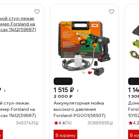
-24%
-
₽
1 515 ₽
1 1
2 000 ₽
1 30
й стул-лежак
Аккумуляторная мойка
Домк
мер Forsland на
высокого давления
Fors
сах 11412(59687)
Forsland-PG001(56937)
1015
(14)
34937431
4.4
30889995
4.
у
В корзину
В ко