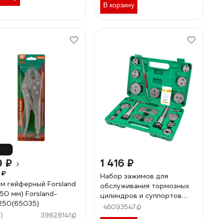
В корзину
33%
9 ₽
1 416 ₽
 ₽
Набор зажимов для
м гейферный Forsland
обслуживания тормозных
250 мм) Forsland-
цилиндров и суппортов
250(65035)
Forsland 18предметов
46093547
3)
Forsland-65805+2(67703)
39828141