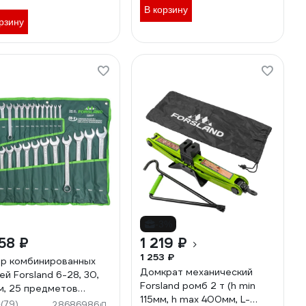
В корзину
рзину
-3%
58 ₽
1 219 ₽
1 253 ₽
р комбинированных
Домкрат механический
ей Forsland 6-28, 30,
Forsland ромб 2 т (h min
м, 25 предметов
115мм, h max 400мм, L-
land-5261P(55048)
(79)
9
28686986