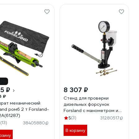
12%
45 ₽
8 307 ₽
6 ₽
Стенд для проверки
рат механический
дизельных форсунок
land ромб 2 т Forsland-
Forsland с манометром и
2A(61287)
резьбовыми адаптерами-
(3)
5
31280517
(13)
переходниками м12хм12,
2
38405880
м12хм14 Forsland-
В корзину
905G13(54259)
рзину