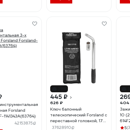
-29%
-
₽
445 ₽
26
626 ₽
404
инструментальная
Ключ балонный
Зажи
ная Forsland
телескопический Forsland с
10 (
F-1141343A(63764)
переставной головкой, 17-
614F
42153875
19мм Forsland-
37628910
(
5