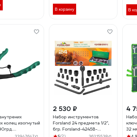
6811719(60858)
у
В корзину
В ко
2 530 ₽
4 7
внутрених
Набор инструментов
Набо
х колец изогнутый
Forsland 24 предмета 1/2",
ключ
90грд.
6гр. Forsland-4245B-
32 м
-56мм, для
5MPB(59965)
Fors
(2)
33947647
5
36215538
4.