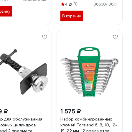
420мм) в
(13)
4.2
36660486
водоотталкивающем чехле
рзину
Forsland-10152D(59983)
В корзину
9 ₽
1 575 ₽
р для обслуживания
Набор комбинированных
озных цилиндров
ключей Forsland 6, 8, 10, 12-
land 2 предмета
19, 22 мм, 12 предметов