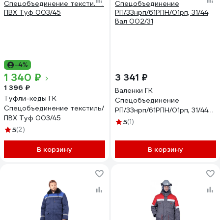
-4%
1 340 ₽
3 341 ₽
1 396 ₽
Валенки ГК
Туфли-кеды ГК
Спецобъединение
Спецобъединение текстиль/
РП/33нрп/61РПН/01рп, 31/44
ПВХ Туф 003/45
Вал 002/31
5
(1)
5
(2)
В корзину
В корзину