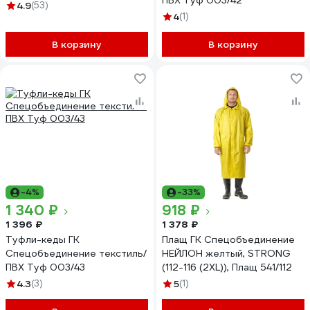
ПВХ Туф 003/42
102/112/182
4.9
(53)
4
(1)
В корзину
В корзину
-4%
-33%
1 340 ₽
918 ₽
1 396 ₽
1 378 ₽
Туфли-кеды ГК
Плащ ГК Спецобъединение
Спецобъединение текстиль/
НЕЙЛОН желтый, STRONG
ПВХ Туф 003/43
(112-116 (2XL)), Плащ 541/112
4.3
(3)
5
(1)