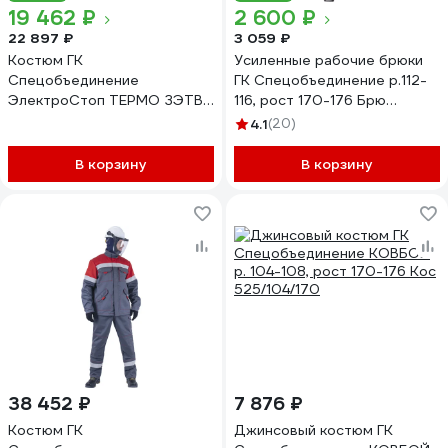
19 462 ₽
2 600 ₽
22 897 ₽
3 059 ₽
Костюм ГК
Усиленные рабочие брюки
Спецобъединение
ГК Спецобъединение р.112-
ЭлектроСтоп ТЕРМО ЗЭТВ
116, рост 170-176 Брю
29.7 кал/см2,(Куртка+брюки)
010/112/170
4.1
(20)
(120-124, 182-188), В/хн
Л-2/120/182
В корзину
В корзину
38 452 ₽
7 876 ₽
Костюм ГК
Джинсовый костюм ГК