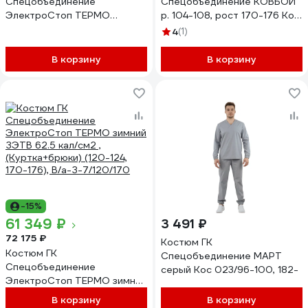
Спецобъединение
Спецобъединение КОВБОЙ
ЭлектроСтоп ТЕРМО
р. 104-108, рост 170-176 Кос
усиленный ЗЭТВ 56.8 кал/
525/104/170
4
(1)
см2,(Куртка+брюки) (128-132,
18 В/хн Л-4/128/182
В корзину
В корзину
-15%
61 349 ₽
3 491 ₽
72 175 ₽
Костюм ГК
Костюм ГК
Спецобъединение МАРТ
Спецобъединение
серый Кос 023/96-100, 182-
ЭлектроСтоп ТЕРМО зимний
ЗЭТВ 62.5 кал/см2 ,
В корзину
В корзину