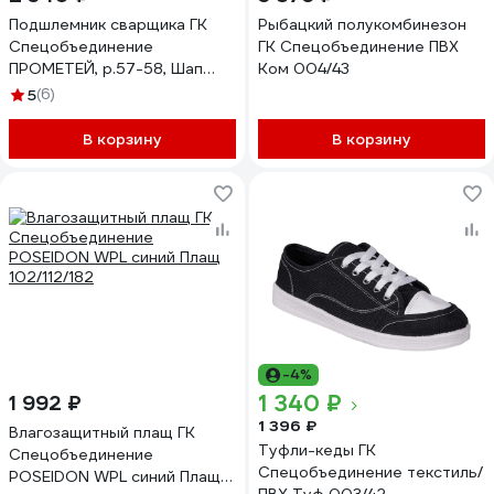
Подшлемник сварщика ГК
Рыбацкий полукомбинезон
Спецобъединение
ГК Спецобъединение ПВХ
ПРОМЕТЕЙ, р.57-58, Шап
Ком 004/43
335/57
5
(6)
В корзину
В корзину
-4%
1 340 ₽
1 992 ₽
1 396 ₽
Влагозащитный плащ ГК
Туфли-кеды ГК
Спецобъединение
Спецобъединение текстиль/
POSEIDON WPL синий Плащ