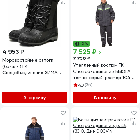
-3%
7 525 ₽
4 953 ₽
7 736 ₽
Морозостойкие сапоги
Утепленный костюм ГК
(бахилы) ГК
Спецобъединение ВЬЮГА
Спецобъединение ЗИМА
темно-серый, размер 104-
ТЭП Бах 004/43
108, рост 170-176 Кос
4.7
(35)
313/104/170
В корзину
В корзину