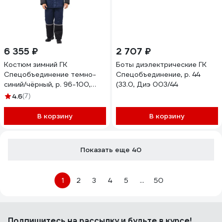
6 355 ₽
2 707 ₽
Костюм зимний ГК
Боты диэлектрические ГК
Спецобъединение темно-
Спецобъединение, р. 44
синий/чёрный, р. 96-100,
(33.0, Диэ 003/44
рост 182-188 Кос 300/
4.6
(7)
96/182
В корзину
В корзину
Показать еще 40
1
2
3
4
5
...
50
Подпишитесь
на рассылку
и будьте в курсе!