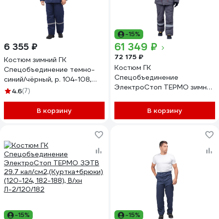
-15%
61 349 ₽
6 355 ₽
72 175 ₽
Костюм зимний ГК
Костюм ГК
Спецобъединение темно-
Спецобъединение
синий/чёрный, р. 104-108,
ЭлектроСтоп ТЕРМО зимний
рост 182-188 Кос
4.6
(7)
ЗЭТВ 62.5 кал/см2 ,
300/104/182
(Куртка+брюки) (120-124,
В корзину
В корзину
182-188), В/а-З-7/120/182
-15%
-15%