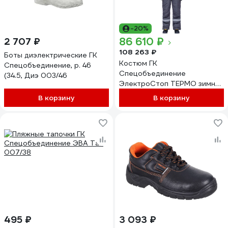
-20%
86 610 ₽
2 707 ₽
108 263 ₽
Боты диэлектрические ГК
Костюм ГК
Спецобъединение, р. 46
Спецобъединение
(34.5, Диэ 003/46
ЭлектроСтоп ТЕРМО зимний
ЗЭТВ 62.5 кал/см2,
В корзину
В корзину
(Куртка+брюки) 96-100, 194
В/а-З-7/96/194
495 ₽
3 093 ₽