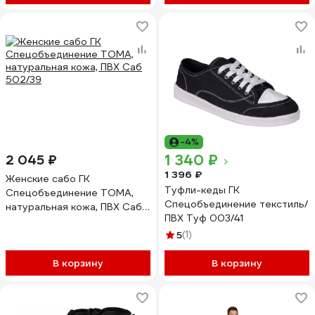
(Куртка+брюки) (120-124,
170-176), В/а-З-7/120/170
-4%
1 340 ₽
2 045 ₽
1 396 ₽
Женские сабо ГК
Туфли-кеды ГК
Спецобъединение ТОМА,
Спецобъединение текстиль/
натуральная кожа, ПВХ Саб
ПВХ Туф 003/41
502/39
5
(1)
В корзину
В корзину