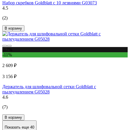
Набор скребков Goldblatt с 10 лезвиями G03073
4.5
(2)
В корзину
-17%
-11%
2 609 ₽
3 156 ₽
Держатель для шлифовальной сетки Goldblatt с
пылеудалением G05028
4.6
(7)
В корзину
Показать еще 40