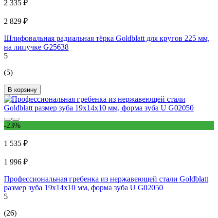
2 335 ₽
2 829 ₽
Шлифовальная радиальная тёрка Goldblatt для кругов 225 мм,
на липучке G25638
5
(5)
В корзину
-23%
1 535 ₽
1 996 ₽
Профессиональная гребенка из нержавеющей стали Goldblatt
размер зуба 19x14x10 мм, форма зуба U G02050
5
(26)