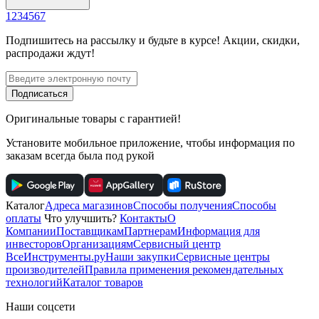
1
2
3
4
5
6
7
Подпишитесь
на рассылку
и будьте в курсе! Акции, скидки,
распродажи ждут!
Подписаться
Оригинальные товары с гарантией!
Установите мобильное приложение, чтобы информация по
заказам всегда была под рукой
Каталог
Адреса магазинов
Способы получения
Способы
оплаты
Что улучшить?
Контакты
О
Компании
Поставщикам
Партнерам
Информация для
инвесторов
Организациям
Сервисный центр
ВсеИнструменты.ру
Наши закупки
Сервисные центры
производителей
Правила применения рекомендательных
технологий
Каталог товаров
Наши соцсети