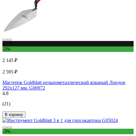
-17%
-5%
2 145 ₽
2 595 ₽
Мастерок Goldblatt цельнометаллический кованый Лондон
292х127 мм. G06972
4.8
(21)
В корзину
-3%