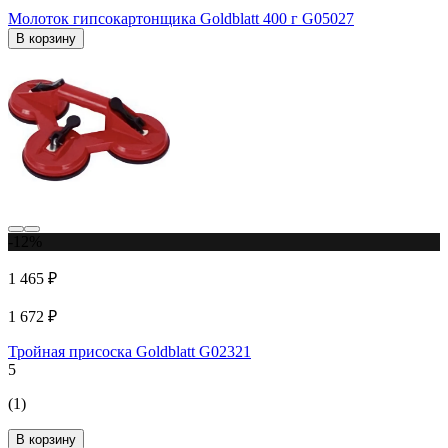
Молоток гипсокартонщика Goldblatt 400 г G05027
В корзину
-12%
1 465 ₽
1 672 ₽
Тройная присоска Goldblatt G02321
5
(1)
В корзину