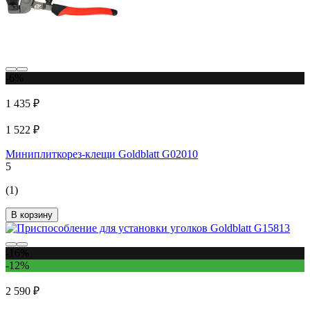
-6%
1 435 ₽
1 522 ₽
Миниплиткорез-клещи Goldblatt G02010
5
(1)
В корзину
-16%
-12%
2 590 ₽