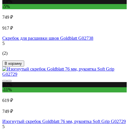
-18%
-5%
749 ₽
917 ₽
Скребок для расшивки швов Goldblatt G02738
5
(2)
В корзину
-17%
-11%
619 ₽
749 ₽
Изогнутый скребок Goldblatt 76 мм, рукоятка Soft Grip G02729
5