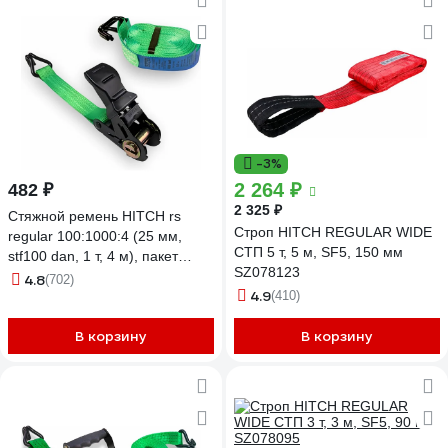
-3%
2 264 ₽
482 ₽
2 325 ₽
Стяжной ремень HITCH rs
Строп HITCH REGULAR WIDE
regular 100:1000:4 (25 мм,
СТП 5 т, 5 м, SF5, 150 мм
stf100 dan, 1 т, 4 м), пакет
SZ078123
SZ076113
4.8
(702)
4.9
(410)
В корзину
В корзину