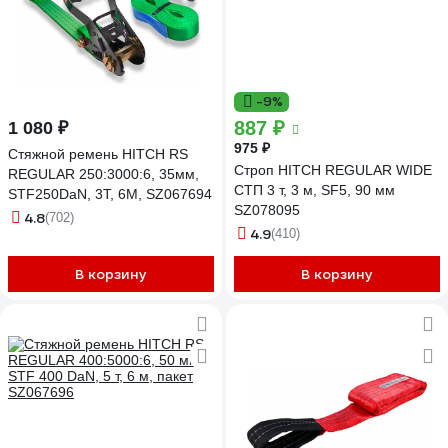
-9%
887 ₽
1 080 ₽
975 ₽
Стяжной ремень HITCH RS
Строп HITCH REGULAR WIDE
REGULAR 250:3000:6, 35мм,
СТП 3 т, 3 м, SF5, 90 мм
STF250DaN, 3T, 6М, SZ067694
SZ078095
4.8
(702)
4.9
(410)
В корзину
В корзину