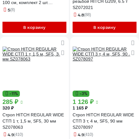
резьбой HITCH G209, 6.5 т
100 см, комплект 2 шт.
SZ072021
SZ087656
5
(8)
4.8
(88)
В корзину
В корзину
-11%
-3%
285 ₽
1 126 ₽
320 ₽
1 165 ₽
Строп HITCH REGULAR WIDE
Строп HITCH REGULAR WIDE
СТП 1 т, 1,5 м, SF5, 30 мм
СТП 3 т, 4 м, SF5, 90 мм
SZ078063
SZ078097
4.9
4.9
(410)
(410)