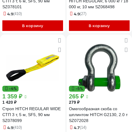
СТП 3 т, 6 м, SF5, 90 мм
HITCH REGULAR, 6 000 кг / 18
SZ078101
000 кг, 10 мм SZ068498
4.9
4.9
(410)
(27)
В корзину
В корзину
-4%
-5%
1 359 ₽
265 ₽
1 420 ₽
279 ₽
Строп HITCH REGULAR WIDE
Омегообразная скоба со
СТП 3 т, 5 м, SF5, 90 мм
шплинтом HITCH G2130, 2.0 т
SZ078099
SZ072028
4.9
4.7
(410)
(14)