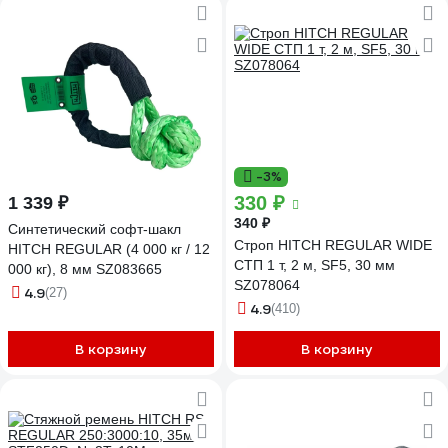
-3%
330 ₽
1 339 ₽
340 ₽
Синтетический софт-шакл
Строп HITCH REGULAR WIDE
HITCH REGULAR (4 000 кг / 12
СТП 1 т, 2 м, SF5, 30 мм
000 кг), 8 мм SZ083665
SZ078064
4.9
(27)
4.9
(410)
В корзину
В корзину