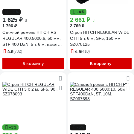
-10%
-4%
1 625 ₽
2 661 ₽
1 796 ₽
2 769 ₽
Стяжной ремень HITCH RS
Строп HITCH REGULAR WIDE
REGULAR 400:5000:6, 50 мм,
СТП 5 т, 6 м, SF5, 150 мм
STF 400 DaN, 5 т, 6 м, пакет
SZ078125
SZ067696
4.8
4.9
(702)
(410)
В корзину
В корзину
-3%
-5%