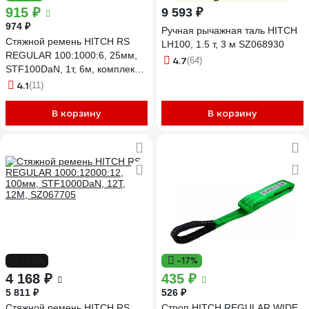
915 ₽
9 593 ₽
974 ₽
Ручная рычажная таль HITCH
Стяжной ремень HITCH RS
LH100, 1.5 т, 3 м SZ068930
REGULAR 100:1000:6, 25мм,
4.7
(64)
STF100DaN, 1т, 6м, комплект 2
шт. SZ067692
4.1
(11)
В корзину
В корзину
-28%
-17%
4 168 ₽
435 ₽
5 811 ₽
526 ₽
Стяжной ремень HITCH RS
Строп HITCH REGULAR WIDE