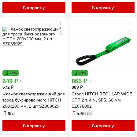
В корзину
В корзину
-3%
-3%
649 ₽
865 ₽
672 ₽
889 ₽
Флажок светоотражающий для
Строп HITCH REGULAR WIDE
троса буксировочного HITCH
СТП 2 т, 4 м, SF5, 60 мм
200x200 мм, 2 шт SZ089029
SZ078082
5
4.9
(2)
(410)
В корзину
В корзину