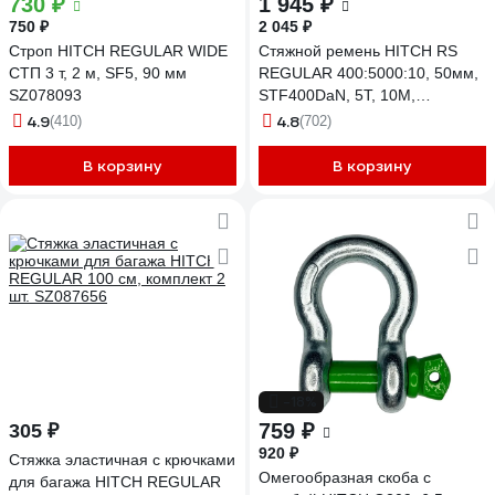
730 ₽
1 945 ₽
750 ₽
2 045 ₽
Строп HITCH REGULAR WIDE
Стяжной ремень HITCH RS
СТП 3 т, 2 м, SF5, 90 мм
REGULAR 400:5000:10, 50мм,
SZ078093
STF400DaN, 5T, 10М,
SZ067698
4.9
4.8
(410)
(702)
В корзину
В корзину
-18%
759 ₽
305 ₽
920 ₽
Стяжка эластичная с крючками
Омегообразная скоба с
для багажа HITCH REGULAR