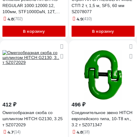
REGULAR 1000:12000:12,
СТП 2 т, 1,5 м, SF5, 60 мм
100мм, STF1000DaN, 12T,
SZ078077
12М, SZ067705
4.8
4.9
(702)
(410)
В корзину
В корзину
412 ₽
496 ₽
Омегообразная скоба со
Соединительное звено HITCH
шплинтом HITCH G2130, 3.25
европейского типа, 10-Т8 кл.,
т SZ072029
3.2 т SZ071347
4.7
4.8
(14)
(18)