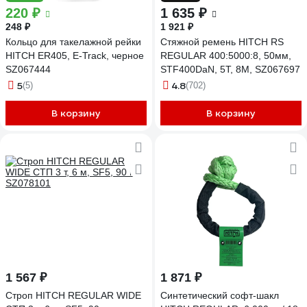
220 ₽
1 635 ₽
248 ₽
1 921 ₽
Кольцо для такелажной рейки
Стяжной ремень HITCH RS
HITCH ER405, E-Track, черное
REGULAR 400:5000:8, 50мм,
SZ067444
STF400DaN, 5T, 8М, SZ067697
5
4.8
(5)
(702)
В корзину
В корзину
1 567 ₽
1 871 ₽
Строп HITCH REGULAR WIDE
Синтетический софт-шакл