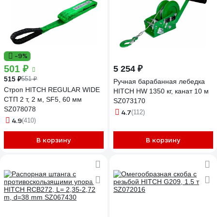
-9%
501 ₽
5 254 ₽
515 ₽
551 ₽
Ручная барабанная лебедка
Строп HITCH REGULAR WIDE
HITCH HW 1350 кг, канат 10 м
СТП 2 т, 2 м, SF5, 60 мм
SZ073170
SZ078078
4.7
(112)
4.9
(410)
В корзину
В корзину