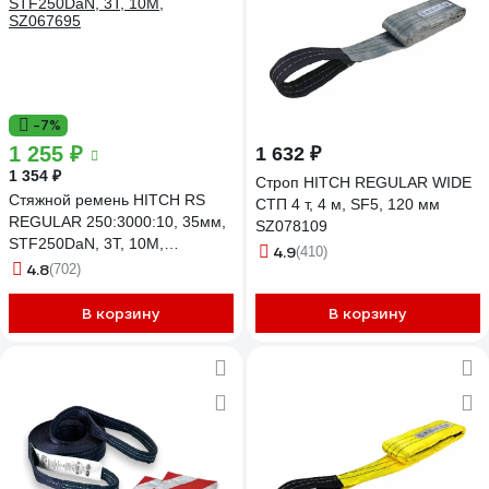
-7%
1 255 ₽
1 632 ₽
1 354 ₽
Строп HITCH REGULAR WIDE
Стяжной ремень HITCH RS
СТП 4 т, 4 м, SF5, 120 мм
REGULAR 250:3000:10, 35мм,
SZ078109
STF250DaN, 3T, 10М,
4.9
(410)
SZ067695
4.8
(702)
В корзину
В корзину