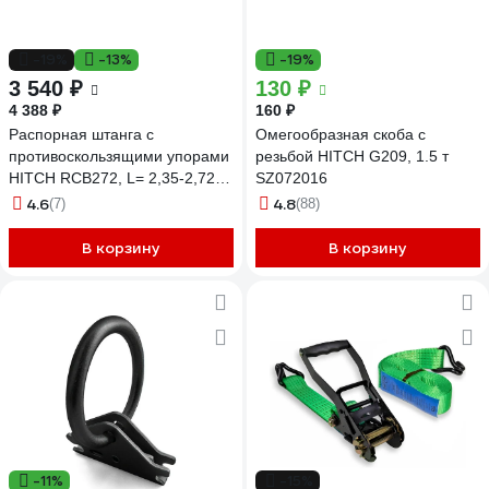
-19%
-13%
-19%
3 540 ₽
130 ₽
4 388 ₽
160 ₽
Распорная штанга с
Омегообразная скоба с
противоскользящими упорами
резьбой HITCH G209, 1.5 т
HITCH RCB272, L= 2,35-2,72
SZ072016
m, d=38 mm SZ067430
4.6
4.8
(7)
(88)
В корзину
В корзину
-11%
-15%