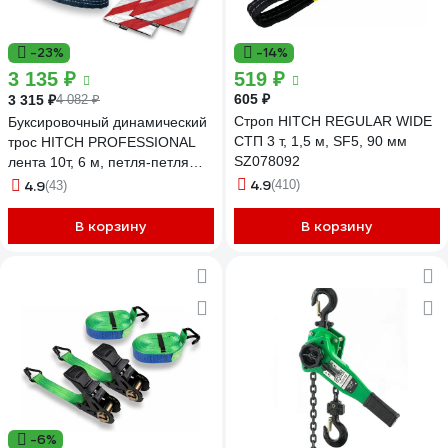
-23%
-14%
3 135 ₽
519 ₽
605 ₽
3 315 ₽
4 082 ₽
Строп HITCH REGULAR WIDE
Буксировочный динамический
СТП 3 т, 1,5 м, SF5, 90 мм
трос HITCH PROFESSIONAL
SZ078092
лента 10т, 6 м, петля-петля
SZ071510
4.9
4.9
(410)
(43)
В корзину
В корзину
-6%