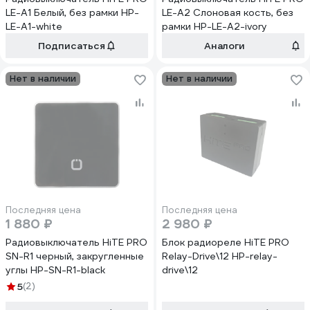
LE-A1 Белый, без рамки HP-
LE-A2 Слоновая кость, без
LE-A1-white
рамки HP-LE-A2-ivory
Подписаться
Аналоги
Нет в наличии
Нет в наличии
Последняя цена
Последняя цена
1 880 ₽
2 980 ₽
Радиовыключатель HiTE PRO
Блок радиореле HiTE PRO
SN-R1 черный, закругленные
Relay-Drive\12 HP-relay-
углы HP-SN-R1-black
drive\12
5
(2)