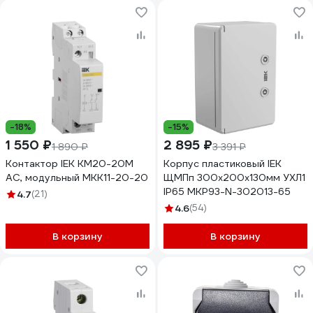
-18%
-15%
1 550 ₽
2 895 ₽
1 890 ₽
3 391 ₽
Контактор IEK КМ20-20М
Корпус пластиковый IEK
AC, модульный MKK11-20-20
ЩМПп 300х200х130мм УХЛ1
IP65 MKP93-N-302013-65
4.7
(21)
4.6
(54)
В корзину
В корзину