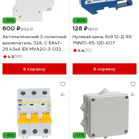
-13%
-20%
600 ₽
128 ₽
692 ₽
161 ₽
Автоматический 3-полюсный
Нулевая шина, 6х9 12-Д IEK
выключатель, 32А, С ВА47-
YNN10-69-12D-K07
29 4.5кА IEK MVA20-3-032-
4.4
(32)
C
4.9
(98)
В корзину
В корзину
-16%
-17%