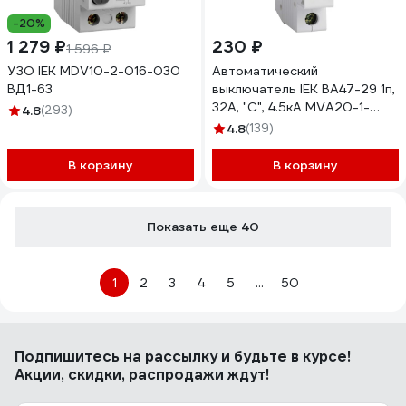
-20%
1 279 ₽
230 ₽
1 596 ₽
УЗО IEK MDV10-2-016-030
Автоматический
ВД1-63
выключатель IEK ВА47-29 1п,
32А, "С", 4.5кА MVA20-1-
4.8
(293)
032-C
4.8
(139)
В корзину
В корзину
Показать еще 40
1
2
3
4
5
...
50
Подпишитесь
на рассылку
и будьте в курсе!
Акции, скидки, распродажи ждут!