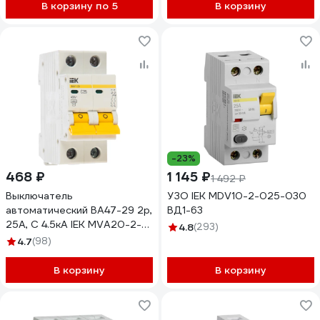
В корзину по 5
В корзину
-23%
468 ₽
1 145 ₽
1 492 ₽
Выключатель
УЗО IEK MDV10-2-025-030
автоматический ВА47-29 2p,
ВД1-63
25А, С 4.5кА IEK MVA20-2-
4.8
(293)
025-C
4.7
(98)
В корзину
В корзину