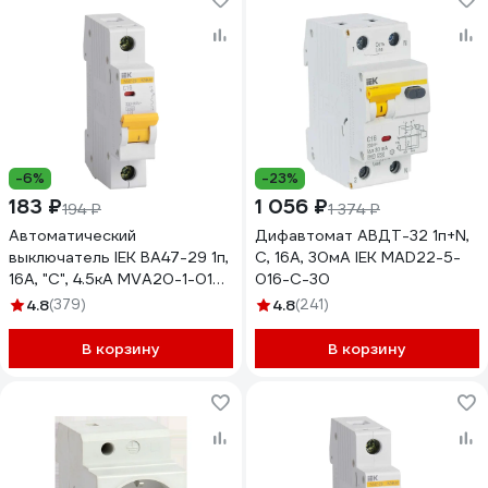
-6%
-23%
183 ₽
1 056 ₽
194 ₽
1 374 ₽
Автоматический
Дифавтомат АВДТ-32 1п+N,
выключатель IEK ВА47-29 1п,
C, 16А, 30мА IEK MAD22-5-
16А, "С", 4.5кА MVA20-1-016-
016-C-30
C
4.8
(379)
4.8
(241)
В корзину
В корзину