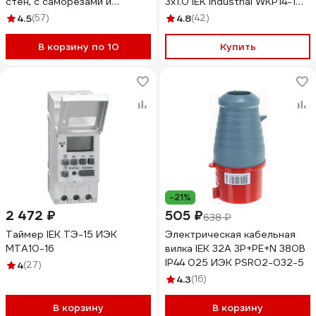
стен, с саморезами и
3х1.0 IEK Industrial WKP14-10-
стыковочными узлами
04-30 277736
4.5
(57)
4.8
(42)
UKT10-068-060-000-A-S-
UO
В корзину по 10
Купить
-21%
2 472 ₽
505 ₽
638 ₽
Таймер IEK ТЭ-15 ИЭК
Электрическая кабельная
MTA10-16
вилка IEK 32А 3P+PE+N 380В
IP44 025 ИЭК PSR02-032-5
4
(27)
4.3
(16)
В корзину
В корзину