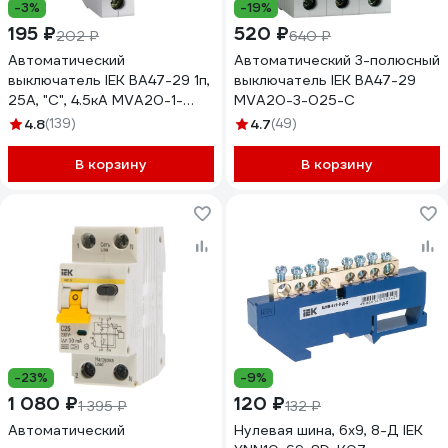
-3%
-19%
195 ₽
520 ₽
202 ₽
640 ₽
Автоматический
Автоматический 3-полюсный
выключатель IEK ВА47-29 1п,
выключатель IEK ВА47-29
25А, "С", 4.5кА MVA20-1-
MVA20-3-025-C
025-C
4.8
(139)
4.7
(49)
В корзину
В корзину
-23%
-9%
1 080 ₽
120 ₽
1 395 ₽
132 ₽
Автоматический
Нулевая шина, 6х9, 8-Д IEK