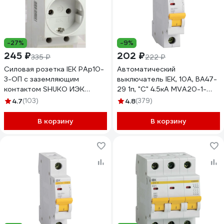
-27%
-9%
245 ₽
202 ₽
335 ₽
222 ₽
Силовая розетка IEK РАр10-
Автоматический
3-ОП с заземляющим
выключатель IEK, 10А, ВА47-
контактом SHUKO ИЭК
29 1п, "С" 4.5кА MVA20-1-
MRD10-16
010-C
4.7
(103)
4.8
(379)
В корзину
В корзину