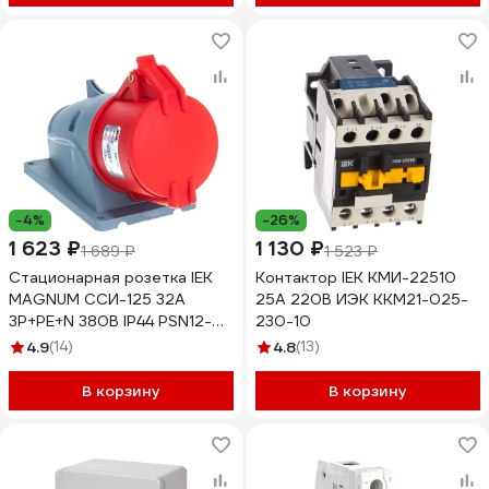
-4%
-26%
1 623 ₽
1 130 ₽
1 689 ₽
1 523 ₽
Стационарная розетка IEK
Контактор IEK КМИ-22510
MAGNUM ССИ-125 32А
25А 220В ИЭК KKM21-025-
3Р+РЕ+N 380В IP44 PSN12-
230-10
032-5 7566097
4.9
(14)
4.8
(13)
В корзину
В корзину