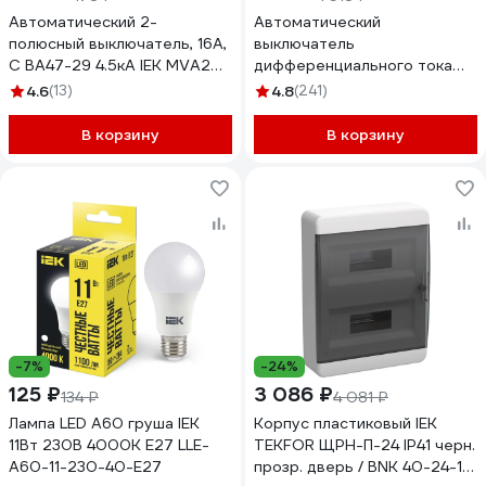
Автоматический 2-
Автоматический
полюсный выключатель, 16А,
выключатель
С ВА47-29 4.5кА IEK MVA20-
дифференциального тока
2-016-C
1п+N C 10A 30mA тип A 6kA
4.6
(13)
4.8
(241)
IEK АВДТ-32 MAD22-5-010-
C-30 123193
В корзину
В корзину
-7%
-24%
125 ₽
3 086 ₽
134 ₽
4 081 ₽
Лампа LED A60 груша IEK
Корпус пластиковый IEK
11Вт 230В 4000К E27 LLE-
TEKFOR ЩРН-П-24 IP41 черн.
A60-11-230-40-E27
прозр. дверь / BNK 40-24-1