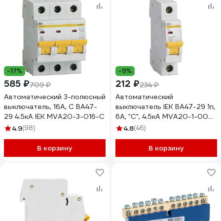
-17%
-9%
585 ₽
212 ₽
709 ₽
234 ₽
Автоматический 3-полюсный
Автоматический
выключатель, 16А, С ВА47-
выключатель IEK ВА47-29 1п,
29 4.5кА IEK MVA20-3-016-C
6А, "С", 4.5кА MVA20-1-006-
C
4.9
(98)
4.8
(46)
В корзину
В корзину