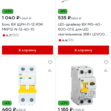
-23%
-8%
1 040 ₽
535 ₽
1 347 ₽
580 ₽
Бокс IEK ЩРН-П-12 ИЭК
LED-драйвер IEK MG-40-
MKP12-N-12-40-10
600-01 E для LED
светильников 36Вт LDVO0-
4.7
(193)
36-0-E-K01
4.4
(26)
В корзину
В корзину
-4%
-23%
460 ₽
1 165 ₽
478 ₽
1 518 ₽