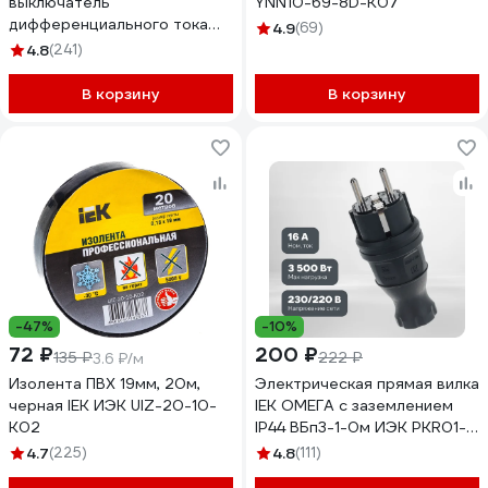
выключатель
YNN10-69-8D-K07
дифференциального тока
4.9
(69)
IEK 1п+N 2модуля C 25A
4.8
(241)
30mA тип A 6kA АВДТ-32
ИЭК MAD22-5-025-C-30
В корзину
В корзину
-47%
-10%
72 ₽
200 ₽
135 ₽
222 ₽
3.6 ₽/м
Изолента ПВХ 19мм, 20м,
Электрическая прямая вилка
черная IEK ИЭК UIZ-20-10-
IEK ОМЕГА с заземлением
K02
IP44 ВБп3-1-0м ИЭК PKR01-
016-2-K02
4.7
(225)
4.8
(111)