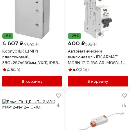
-5%
-25%
4 607 ₽
400 ₽
4 845 ₽
532 ₽
Корпус IEK ЩМПп
Автоматический
пластиковый,
выключатель IEK ARMAT
350х250х150мм, УХЛ1, IP65
M06N 1P C 16А AR-M06N-1-
MKP93-N-352515-65
C016
4.6
(54)
4.9
(248)
В корзину
В корзину