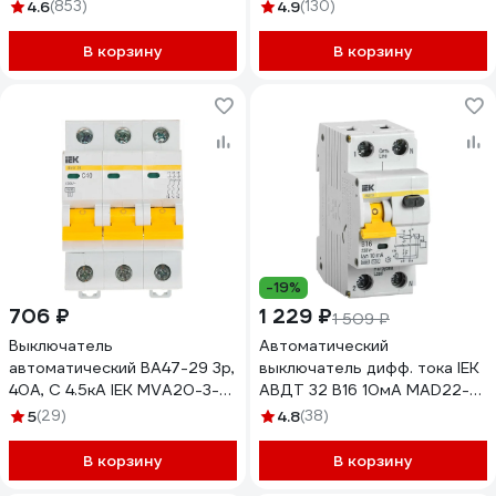
TF5-KP12-N-24-41-K01-K03
4.6
(853)
4.9
(130)
В корзину
В корзину
-19%
706 ₽
1 229 ₽
1 509 ₽
Выключатель
Автоматический
автоматический ВА47-29 3p,
выключатель дифф. тока IEK
40А, С 4.5кА IEK MVA20-3-
АВДТ 32 B16 10мА MAD22-5-
040-C
016-B-10
5
(29)
4.8
(38)
В корзину
В корзину