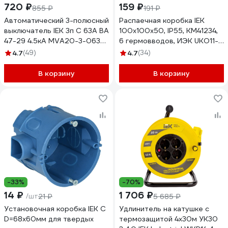
720 ₽
159 ₽
855 ₽
191 ₽
Автоматический 3-полюсный
Распаечная коробка IEK
выключатель IEK 3п C 63А ВА
100x100x50, IP55, КМ41234,
47-29 4.5кА MVA20-3-063-
6 гермовводов, ИЭК UKO11-
C
100-100-050-K41-55
4.7
(49)
4.7
(34)
В корзину
В корзину
-33%
-70%
14 ₽
1 706 ₽
/шт
21 ₽
5 685 ₽
Установочная коробка IEK С
Удлинитель на катушке с
D=68x60мм для твердых
термозащитой 4х30м УК30