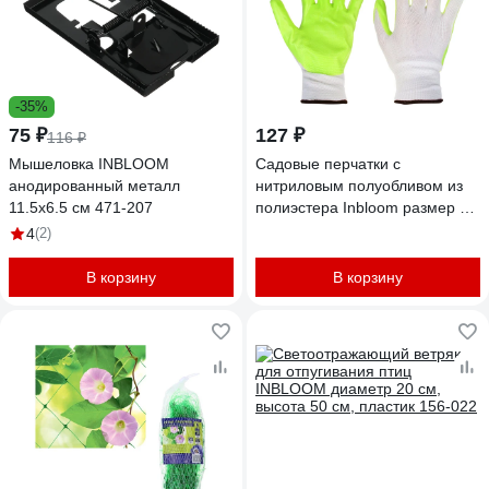
-35%
75 ₽
127 ₽
116 ₽
Мышеловка INBLOOM
Садовые перчатки с
анодированный металл
нитриловым полуобливом из
11.5x6.5 см 471-207
полиэстера Inbloom размер 9
25 см 45 г 180-021
4
(2)
В корзину
В корзину