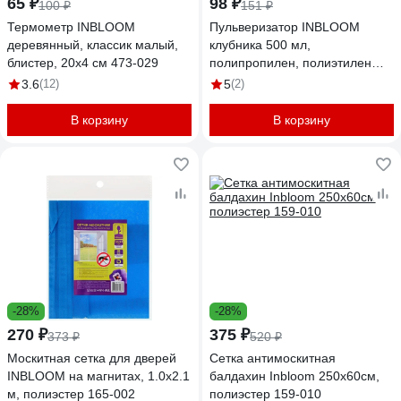
65 ₽
98 ₽
100 ₽
151 ₽
Термометр INBLOOM
Пульверизатор INBLOOM
деревянный, классик малый,
клубника 500 мл,
блистер, 20x4 см 473-029
полипропилен, полиэтилен
182-020
3.6
(12)
5
(2)
В корзину
В корзину
-28%
-28%
270 ₽
375 ₽
373 ₽
520 ₽
Москитная сетка для дверей
Сетка антимоскитная
INBLOOM на магнитах, 1.0x2.1
балдахин Inbloom 250х60см,
м, полиэстер 165-002
полиэстер 159-010