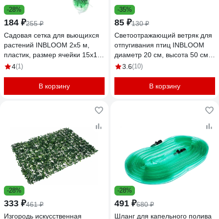
-28%
-35%
184 ₽
85 ₽
255 ₽
130 ₽
Садовая сетка для вьющихся
Светоотражающий ветряк для
растений INBLOOM 2x5 м,
отпугивания птиц INBLOOM
пластик, размер ячейки 15x15
диаметр 20 см, высота 50 см,
см, зеленая 165-008
пластик 156-022
4
(1)
3.6
(10)
В корзину
В корзину
-28%
-28%
333 ₽
491 ₽
461 ₽
680 ₽
Изгородь искусственная
Шланг для капельного полива