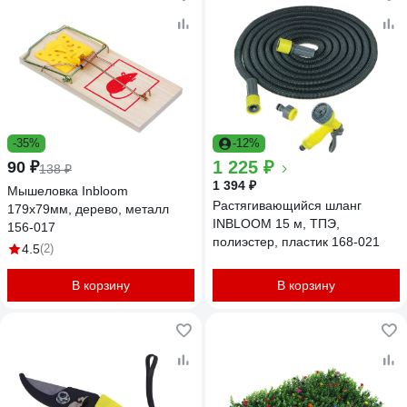
-35%
-12%
1 225 ₽
90 ₽
138 ₽
1 394 ₽
Мышеловка Inbloom
Растягивающийся шланг
179х79мм, дерево, металл
INBLOOM 15 м, ТПЭ,
156-017
полиэстер, пластик 168-021
4.5
(2)
В корзину
В корзину