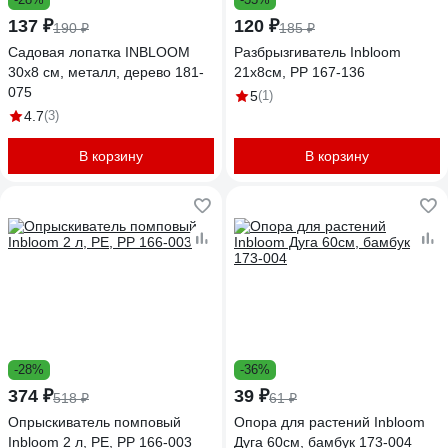
137 ₽
120 ₽
190 ₽
185 ₽
Садовая лопатка INBLOOM
Разбрызгиватель Inbloom
30x8 см, металл, дерево 181-
21х8см, PP 167-136
075
5
(1)
4.7
(3)
В корзину
В корзину
-28%
-36%
374 ₽
39 ₽
518 ₽
61 ₽
Опрыскиватель помповый
Опора для растений Inbloom
Inbloom 2 л, PE, PP 166-003
Дуга 60см, бамбук 173-004