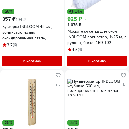
-28%
-14%
925 ₽
357 ₽
494 ₽
1 075 ₽
Кусторез INBLOOM 48 см,
Москитная сетка для окон
волнистые лезвия,
INBLOOM полиэстер, 1x25 м, в
оксидированная сталь,
рулоне, белая 159-102
пластиковые ручки 186-006
3.7
(3)
4.5
(4)
В корзину
В корзину
-35%
-35%