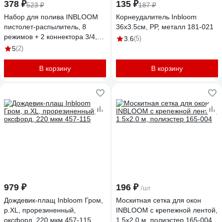
378 ₽
135 ₽
523 ₽
187 ₽
Набор для полива INBLOOM
Корнеудалитель Inbloom
пистолет-распылитель, 8
36х3.5см, PP, металл 181-021
режимов + 2 коннектора 3/4,
3.6
(5)
соединитель штуцерный
5
(2)
пластик 167-040
В корзину
В корзину
979 ₽
196 ₽
/шт
Дождевик-плащ Inbloom Гром,
Москитная сетка для окон
р.XL, прорезиненный,
INBLOOM с крепежной лентой,
оксфорд, 220 мкм 457-115
1.5x2.0 м, полиэстер 165-004