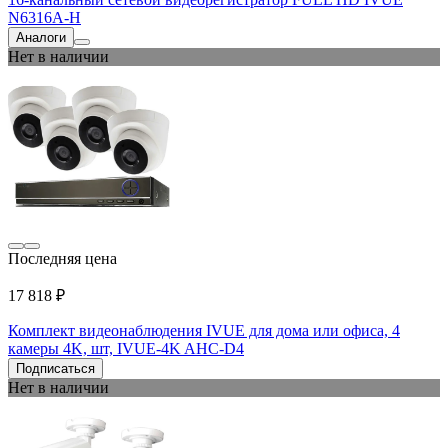
N6316A-H
Аналоги
Нет в наличии
Последняя цена
17 818 ₽
Комплект видеонаблюдения IVUE для дома или офиса, 4
камеры 4K, шт, IVUE-4K AHC-D4
Подписаться
Нет в наличии