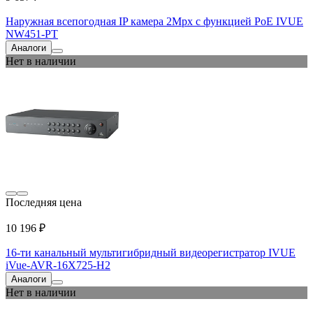
Наружная всепогодная IP камера 2Mpx с функцией PoE IVUE
NW451-PT
Аналоги
Нет в наличии
Последняя цена
10 196 ₽
16-ти канальный мультигибридный видеорегистратор IVUE
iVue-AVR-16X725-Н2
Аналоги
Нет в наличии