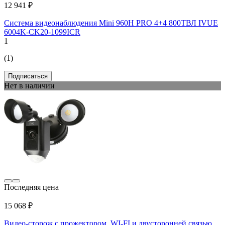
12 941 ₽
Система видеонаблюдения Mini 960Н PRO 4+4 800ТВЛ IVUE
6004K-CK20-1099ICR
1
(1)
Подписаться
Нет в наличии
Последняя цена
15 068 ₽
Видео-сторож с прожектором, WI-FI и двусторонней связью