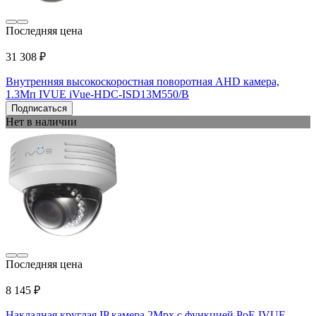
Последняя цена
31 308 ₽
Внутренняя высокоскоростная поворотная AHD камера,
1.3Мп IVUE iVue-HDC-ISD13M550/B
Подписаться
Нет в наличии
Последняя цена
8 145 ₽
Накладная круглая IP камера 2Mpx с функцией PoE IVUE