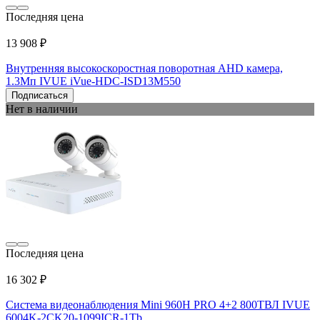
Последняя цена
13 908 ₽
Внутренняя высокоскоростная поворотная AHD камера,
1.3Мп IVUE iVue-HDC-ISD13M550
Подписаться
Нет в наличии
Последняя цена
16 302 ₽
Система видеонаблюдения Mini 960Н PRO 4+2 800ТВЛ IVUE
6004K-2CK20-1099ICR-1Tb