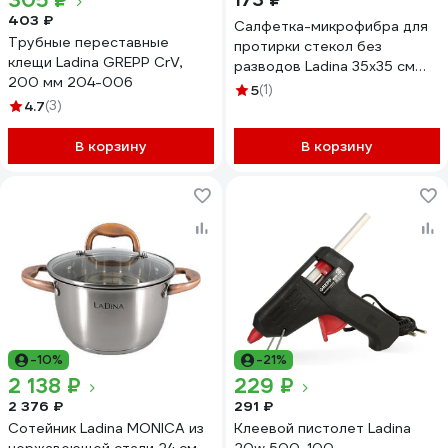
305 ₽
403 ₽
Салфетка-микрофибра для
Трубные переставные
протирки стекол без
клещи Ladina GREPP CrV,
разводов Ladina 35x35 см
200 мм 204-006
200025
5
(1)
4.7
(3)
В корзину
В корзину
-10%
-21%
2 138 ₽
229 ₽
2 376 ₽
291 ₽
Сотейник Ladina MONICA из
Клеевой пистолет Ladina