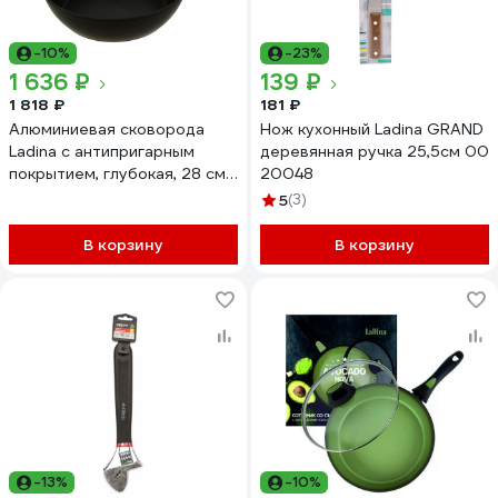
-10%
-23%
1 636 ₽
139 ₽
1 818 ₽
181 ₽
Алюминиевая сковорода
Нож кухонный Ladina GRAND
Ladina с антипригарным
деревянная ручка 25,5см 00
покрытием, глубокая, 28 см
20048
55428
5
(3)
В корзину
В корзину
-13%
-10%