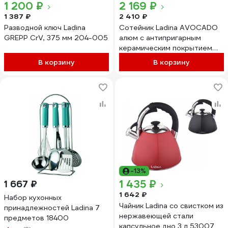
1 200 ₽
2 169 ₽
1 387 ₽
2 410 ₽
Разводной ключ Ladina
Сотейник Ladina AVOCADO
GREPP CrV, 375 мм 204-005
алюм с антипригарным
керамическим покрытием
диаметр 26 см 2.8 л со
В корзину
В корзину
съёмной ручкой 72026
-13%
1 435 ₽
1 667 ₽
1 642 ₽
Набор кухонных
Чайник Ladina со свистком из
принадлежностей Ladina 7
нержавеющей стали
предметов 18400
капсульное дно 3 л 53007