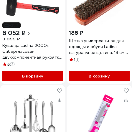
-25%
6 052 ₽
186 ₽
8 099 ₽
Щетка универсальная для
Кувалда Ladina 2000г,
одежды и обуви Ladina
фибергласовая
натуральная щетина, 18 см
двухкомпонентная рукоятка
300102-9
1
(1)
302-003
5
(3)
В корзину
В корзину