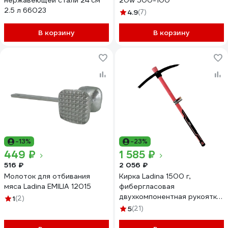
нержавеющей стали 24 см
20w 500-100
2.5 л 66023
4.9
(7)
В корзину
В корзину
-13%
-23%
449 ₽
1 585 ₽
516 ₽
2 056 ₽
Молоток для отбивания
Кирка Ladina 1500 г,
мяса Ladina EMILIA 12015
фибергласовая
двухкомпонентная рукоятка
1
(2)
306-001
5
(21)