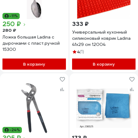
-11%
250 ₽
333 ₽
280 ₽
Универсальный кухонный
Ложка большая Ladina с
силиконовый коврик Ladina
дырочками с пласт.ручкой
41х29 см 12004
15300
4
(1)
В корзину
В корзину
-24%
173 ₽