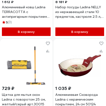
1 612 ₽
8 181 ₽
Алюминиевый ковш Ladina
Набор посуды Ladina NELLY
TERRACOTTA с
из нержавеющей стали 10
антипригарным покрытием
предметов, кастрюля 2.5 л,
диаметр 18 см 1.6 л 50018
3.4 л, 6 л, ковш 1.8 л, сотейник
5
(3)
3 л 69030
В корзину
В корзину
729 ₽
1 035 ₽
Щетка для мытья окон
Алюминиевая Сковорода
Ladina с поворотом 25 см,
Ladina с керамическим
желтый/серый арт.30015
покрытием, 24 см 50124