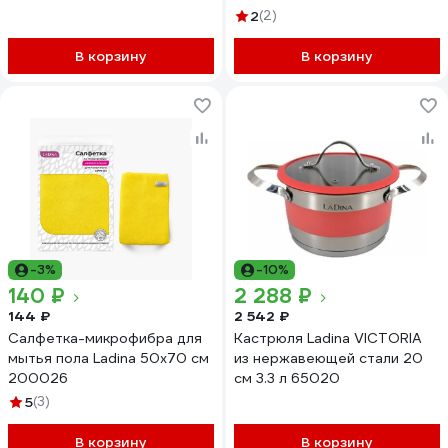
2
(2)
В корзину
В корзину
-3%
-10%
140 ₽
2 288 ₽
144 ₽
2 542 ₽
Салфетка-микрофибра для
Кастрюля Ladina VICTORIA
мытья пола Ladina 50x70 см
из нержавеющей стали 20
200026
см 3.3 л 65020
5
(3)
В корзину
В корзину