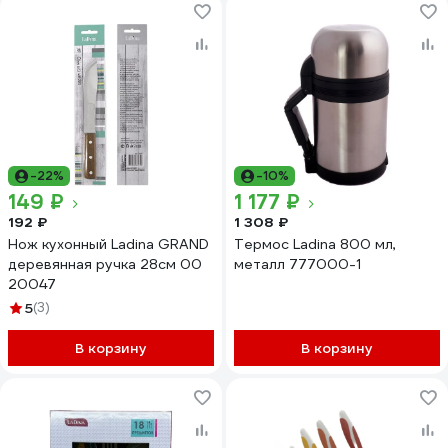
-22%
-10%
149 ₽
1 177 ₽
192 ₽
1 308 ₽
Нож кухонный Ladina GRAND
Термос Ladina 800 мл,
деревянная ручка 28см 00
металл 777000-1
20047
5
(3)
В корзину
В корзину