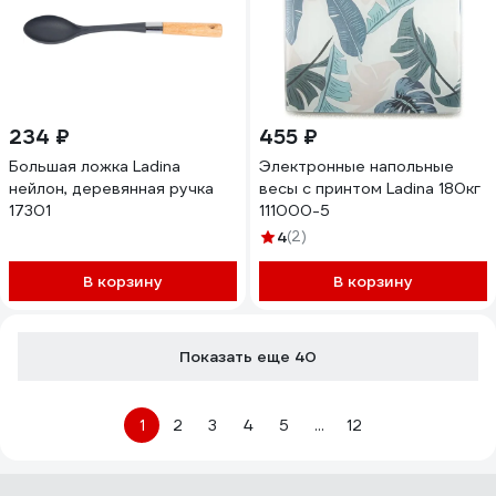
234 ₽
455 ₽
Большая ложка Ladina
Электронные напольные
нейлон, деревянная ручка
весы с принтом Ladina 180кг
17301
111000-5
4
(2)
В корзину
В корзину
Показать еще 40
1
2
3
4
5
...
12