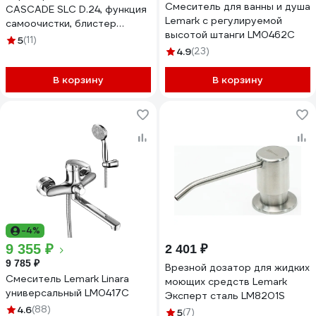
Смеситель для ванны и душа
CASCADE SLC D.24, функция
Lemark с регулируемой
самоочистки, блистер
высотой штанги LM0462C
NP13301SLC-BL
5
(11)
4.9
(23)
В корзину
В корзину
-4%
9 355 ₽
2 401 ₽
9 785 ₽
Врезной дозатор для жидких
Смеситель Lemark Linara
моющих средств Lemark
универсальный LM0417C
Эксперт сталь LM8201S
4.6
(88)
5
(7)