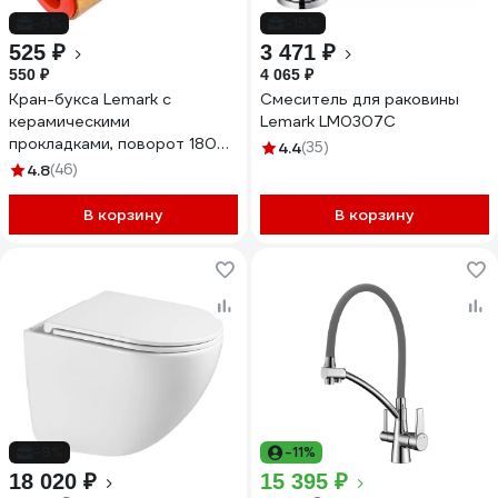
-5%
-15%
525 ₽
3 471 ₽
550 ₽
4 065 ₽
Кран-букса Lemark с
Смеситель для раковины
керамическими
Lemark LM0307C
прокладками, поворот 180
4.4
(35)
гр., горячая, блистер
4.8
(46)
LM8501R-BL
В корзину
В корзину
-9%
-11%
18 020 ₽
15 395 ₽