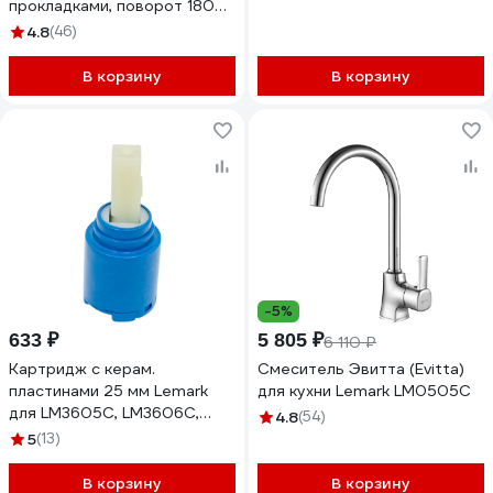
прокладками, поворот 180
гр., холодная, блистер
4.8
(46)
LM8501B-BL
В корзину
В корзину
-5%
633 ₽
5 805 ₽
6 110 ₽
Картридж с керам.
Смеситель Эвитта (Evitta)
пластинами 25 мм Lemark
для кухни Lemark LM0505C
для LM3605C, LM3606C,
4.8
(54)
LM3608C, LM3405C,
5
(13)
LM3406C, LM3408C, блистер
LM8592P-BL
В корзину
В корзину