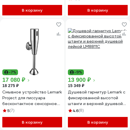
В корзину
В корзину
-7%
-9%
17 080 ₽
13 900 ₽
18 275 ₽
15 349 ₽
Смывное устройство Lemark
Душевой гарнитур Lemark с
Project для писсуара
фиксированной высотой
бесконтактное сенсорное
штанги и верхней душевой
LM4654CE
лейкой LM8811C
5
(7)
4.6
(8)
В корзину
В корзину