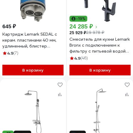
-19%
24 285 ₽
645 ₽
29 978 ₽
25 929 ₽
Картридж Lemark SEDAL с
Смеситель для кухни Lemark
керам. пластинами 40 мм,
Bronx с подключением к
удлиненный, блистер
фильтру с питьевой водой
LM8506P-BL
4.9
(7)
LM3761BL
4.9
(46)
В корзину
В корзину