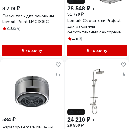
-10%
28 548 ₽
8 719 ₽
31 770 ₽
Смеситель для раковины
Lemark Смеситель Project
Lemark Point LM0306C
для раковины
4.3
(24)
бесконтактный сенсорный
LM4655CE
4.1
(9)
В корзину
В корзину
-10%
24 216 ₽
584 ₽
26 950 ₽
Аэратор Lemark NEOPERL