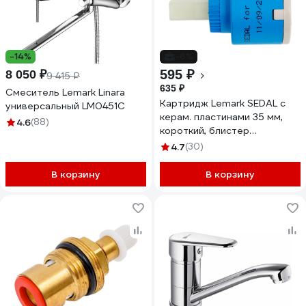
-14%
-6%
595 ₽
8 050 ₽
9 415 ₽
635 ₽
Смеситель Lemark Linara
Картридж Lemark SEDAL с
универсальный LM0451C
керам. пластинами 35 мм,
4.6
(88)
короткий, блистер
LM8503P-BL
4.7
(30)
В корзину
В корзину