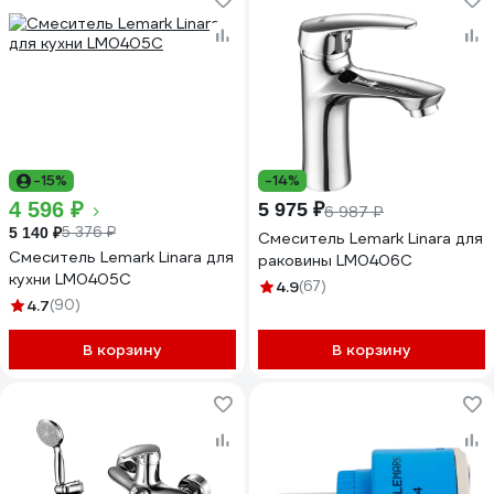
-15%
-14%
4 596 ₽
5 975 ₽
6 987 ₽
5 376 ₽
5 140 ₽
Смеситель Lemark Linara для
Смеситель Lemark Linara для
раковины LM0406C
кухни LM0405C
4.9
(67)
4.7
(90)
В корзину
В корзину