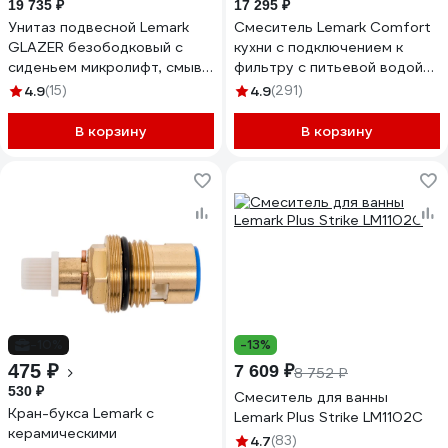
19 735 ₽
17 295 ₽
Унитаз подвесной Lemark
Смеситель Lemark Comfort
GLAZER безободковый с
кухни с подключением к
сиденьем микролифт, смыв
фильтру с питьевой водой
вихревой Торнадо 3.0,
LM3071C-Gray
4.9
(15)
4.9
(291)
белый глянец 9614003
В корзину
В корзину
-10%
-13%
475 ₽
7 609 ₽
8 752 ₽
530 ₽
Смеситель для ванны
Кран-букса Lemark с
Lemark Plus Strike LM1102C
керамическими
4.7
(83)