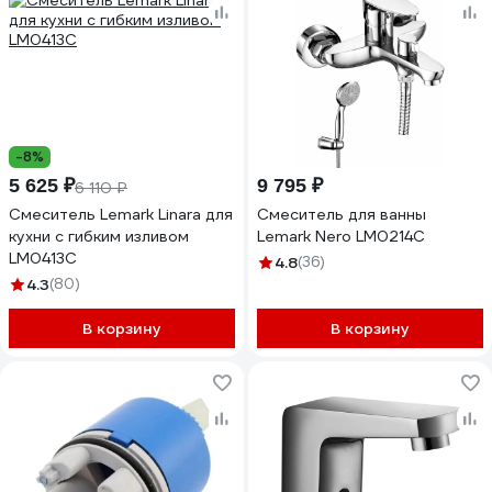
-8%
5 625 ₽
9 795 ₽
6 110 ₽
Смеситель Lemark Linara для
Смеситель для ванны
кухни с гибким изливом
Lemark Nero LM0214C
LM0413C
4.8
(36)
4.3
(80)
В корзину
В корзину