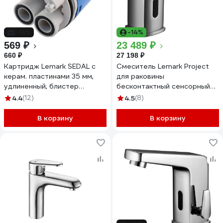
-14%
-14%
569 ₽
23 489 ₽
660 ₽
27 198 ₽
Картридж Lemark SEDAL с
Смеситель Lemark Project
керам. пластинами 35 мм,
для раковины
удлиненный, блистер
бесконтактный сенсорный
LM8504P-BL
LM4650CE
4.4
(12)
4.5
(8)
В корзину
В корзину