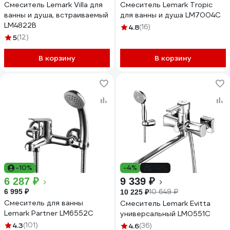
Смеситель Lemark Villa для
Смеситель Lemark Tropic
ванны и душа, встраиваемый
для ванны и душа LM7004C
LM4822B
4.8
(16)
5
(12)
В корзину
В корзину
-10%
-4%
-12%
6 287 ₽
9 339 ₽
6 995 ₽
10 649 ₽
10 225 ₽
Смеситель для ванны
Смеситель Lemark Evitta
Lemark Partner LM6552C
универсальный LM0551C
4.3
(101)
4.6
(36)