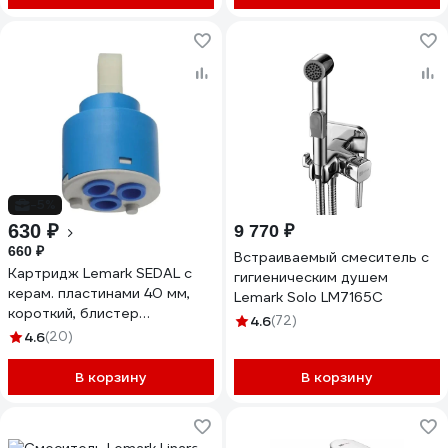
-5%
630 ₽
9 770 ₽
660 ₽
Встраиваемый смеситель с
Картридж Lemark SEDAL с
гигиеническим душем
керам. пластинами 40 мм,
Lemark Solo LM7165C
короткий, блистер
4.6
(72)
LM8505P-BL
4.6
(20)
В корзину
В корзину