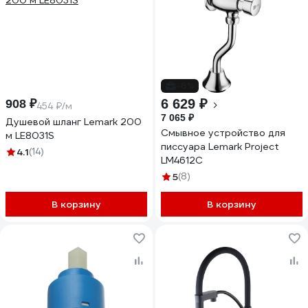
-6%
6 629 ₽
908 ₽
454 ₽/м
7 065 ₽
Душевой шланг Lemark 200
Смывное устройство для
м LE8031S
писсуара Lemark Project
4.1
(14)
LM4612C
5
(8)
В корзину
В корзину