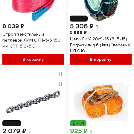
-12%
5 306 ₽
8 039 ₽
5 999 ₽
Строп текстильный
Цепь ЛИМ 28x9-15 (8.15-15)
петлевой ЛИМ СТП-5/5 150
Погрузчик д.6 (1шт) "лесенка"
мм СТП 5.0-5.0
ЦП 010
В корзину
В корзину
-22%
-6%
2 079 ₽
925 ₽