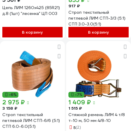
855 ₽
917 ₽
Цепь ЛИМ 1260x425 (85R21)
Строп текстильный
д.8 (1шт) "лесенка" ЦП 003
петлевой ЛИМ СТП-3/3 (5:1)
СТП 3.0-3.0(5:1)
В корзину
В корзину
-6%
-7%
2 975 ₽
1 409 ₽
3 158 ₽
1 515 ₽
Строп текстильный
Стяжной ремень ЛИМ 4 т/8
петлевой ЛИМ СТП-6/6 (5:1)
т-10 м, 50 мм 4/8-10
СТП 6.0-6.0(5:1)
5
(2)