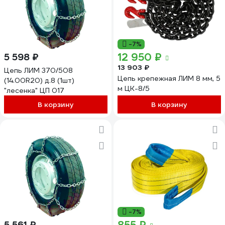
-7%
12 950 ₽
5 598 ₽
13 903 ₽
Цепь ЛИМ 370/508
Цепь крепежная ЛИМ 8 мм, 5
(14.00R20) д.8 (1шт)
м ЦК-8/5
"лесенка" ЦП 017
В корзину
В корзину
-7%
5 561 ₽