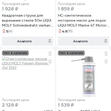
Последняя цена
Последняя цена
1 928 ₽
1 859 ₽
Квадратная струна для
НС-синтетическое
вырезания стекла 50м LIQUI
моторное масло для лодок
MOLY Schneidedraht vierkant
LIQUI MOLY Marine 4T Motor
6218
Oil 10W-30 SL 1л 25022
5
(4)
4.9
(16)
Аналоги
Аналоги
Нет в наличии
Нет в наличии
Последняя цена
Последняя цена
2 129 ₽
1 539 ₽