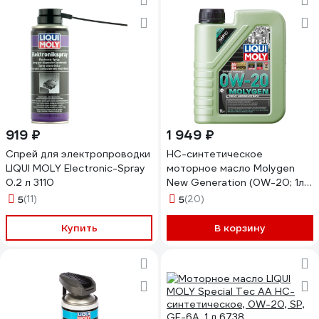
919 ₽
1 949 ₽
Спрей для электропроводки
НС-синтетическое
LIQUI MOLY Electronic-Spray
моторное масло Molygen
0.2 л 3110
New Generation (0W-20; 1л)
LIQUI MOLY 21356
5
(11)
5
(20)
Купить
В корзину