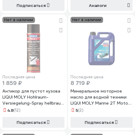
Подписаться
Аналоги
Нет в наличии
Нет в наличии
Последняя цена
Последняя цена
1 859 ₽
8 719 ₽
Антикор для пустот кузова
Минеральное моторное
LIQUI MOLY Hohlraum-
масло для водной техники
Versiegelung-Spray hellbraun,
LIQUI MOLY Marine 2T Motor
воск, светло-желтый, 0,5л
Oil 5л 25020
4.8
(12)
5
(2)
6107
Подписаться
Подписаться