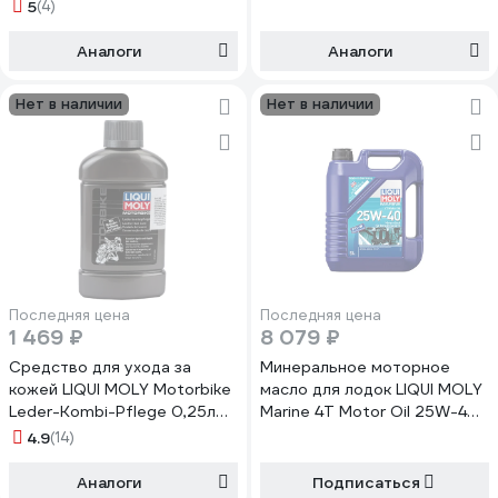
Liquifast 1400 7548
0,05 л 3339
5
(4)
Аналоги
Аналоги
Нет в наличии
Нет в наличии
Последняя цена
Последняя цена
1 469 ₽
8 079 ₽
Средство для ухода за
Минеральное моторное
кожей LIQUI MOLY Motorbike
масло для лодок LIQUI MOLY
Leder-Kombi-Pflege 0,25л
Marine 4T Motor Oil 25W-40
1601
SL 5л 25027
4.9
(14)
Аналоги
Подписаться