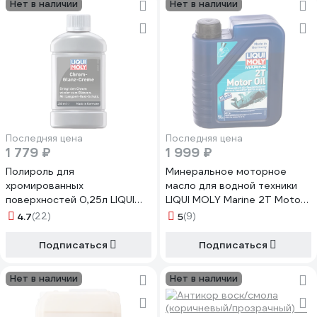
Нет в наличии
Нет в наличии
Последняя цена
Последняя цена
1 779 ₽
1 999 ₽
Полироль для
Минеральное моторное
хромированных
масло для водной техники
поверхностей 0,25л LIQUI
LIQUI MOLY Marine 2T Motor
MOLY Chrom-Glanz-Creme
Oil 1л 25019
4.7
(22)
5
(9)
1529
Подписаться
Подписаться
Нет в наличии
Нет в наличии