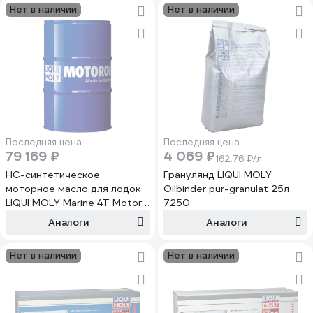
Нет в наличии
Нет в наличии
Последняя цена
Последняя цена
79 169 ₽
4 069 ₽
162.76 ₽/л
НС-синтетическое
Гранулянд LIQUI MOLY
моторное масло для лодок
Oilbinder pur-granulat 25л
LIQUI MOLY Marine 4T Motor
7250
Oil 10W-40 CI-4/SL A3/B4/E7,
Аналоги
Аналоги
60л 25014
Нет в наличии
Нет в наличии