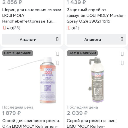
2 856 ₽
1 439 ₽
Шприц для нанесения смазки
Защитный спрей от
LIQUI MOLY
грызунов LIQUI MOLY Marder-
Handhebelfettpresse fur
Spray 0.2л 39021 1515
Kartuschen 5310
4.8
(23)
3
(2)
Аналоги
Аналоги
Нет в наличии
Нет в наличии
Последняя цена
Последняя цена
1 879 ₽
2 039 ₽
Спрей для клинового ремня,
Спрей для ремонта шин
0.4л LIQUI MOLY Keilriemen-
LIQUI MOLY Reifen-