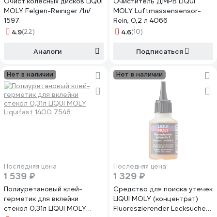
Очист.колесных дисков LIQUI
Очиститель ДМРВ LIQUI
MOLY Felgen-Reiniger /1л/
MOLY Luftmassensensor-
1597
Rein, 0,2 л 4066
4.9
(22)
4.6
(10)
Аналоги
Подписаться
Нет в наличии
Нет в наличии
Последняя цена
Последняя цена
1 539 ₽
1 329 ₽
Полиуретановый клей-
Средство для поиска утечек
герметик для вклейки
LIQUI MOLY (концентрат)
стекол 0,31л LIQUI MOLY
Fluoreszierender Lecksucher