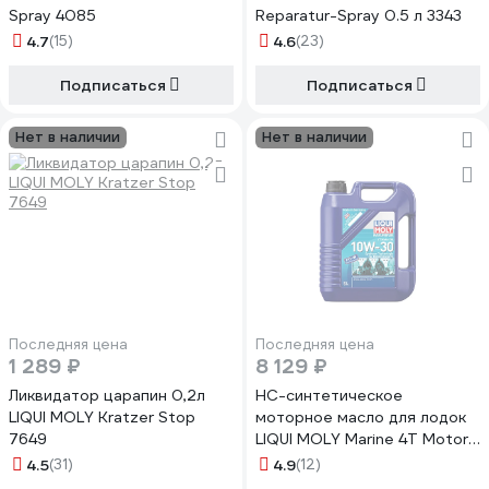
Spray 4085
Reparatur-Spray 0.5 л 3343
4.7
(15)
4.6
(23)
Подписаться
Подписаться
Нет в наличии
Нет в наличии
Последняя цена
Последняя цена
1 289 ₽
8 129 ₽
Ликвидатор царапин 0,2л
НС-синтетическое
LIQUI MOLY Kratzer Stop
моторное масло для лодок
7649
LIQUI MOLY Marine 4T Motor
Oil 10W-30 SL 5л 25023
4.5
(31)
4.9
(12)