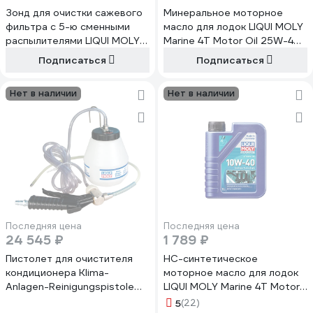
Зонд для очистки сажевого
Минеральное моторное
фильтра с 5-ю сменными
масло для лодок LIQUI MOLY
распылителями LIQUI MOLY
Marine 4T Motor Oil 25W-40
DPF Lanze mit5 Spruhsonden
SL, 60л 25029
Подписаться
Подписаться
7945
Нет в наличии
Нет в наличии
Последняя цена
Последняя цена
24 545 ₽
1 789 ₽
Пистолет для очистителя
НС-синтетическое
кондиционера Klima-
моторное масло для лодок
Anlagen-Reinigungspistole
LIQUI MOLY Marine 4T Motor
LIQUI MOLY 4090
Oil 10W-40 1л 25012
5
(22)