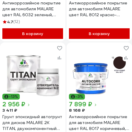
Антикоррозийное покрытие
Антикоррозийное покрытие
для автомобиля MALARE
для автомобиля MALARE
цвет RAL 6032 зеленый,
цвет RAL 8012 красно-
матовая, 12,5 кг
коричневый, матовая, 12,5 кг
4.7
(12)
АСАВТКР6032М1250
АСАВТКР8012М1250
В корзину
В корзину
-13%
-3%
2 956 ₽
7 899 ₽
3 411 ₽
8 168 ₽
Грунт эпоксидный автогрунт
Антикоррозийное покрытие
для дисков MALARE 2К
для автомобиля MALARE
TITAN, двухкомпонентный
цвет RAL 8017 коричневый,