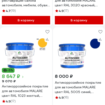
реставрации салона
для автомобиля MALARE
автомобиля, мебели, обуви и
цвет RAL 3020 красный,
одежды, быстросохнущая
матовая, 12,5 кг
4.7
(19)
4.9
(17)
без запаха, полуглянцевая,
АСАВТКР3020М1250
сочный цитрус MALARE 2 кг
В корзину
В корзину
4660504741395
ЖКОЖАСОЦПГ0200
-5%
8 647 ₽
8 000 ₽
9 070 ₽
Антикоррозийное покрытие
Антикоррозийное покрытие
для автомобиля MALARE
для автомобиля MALARE
цвет RAL 5005 синий,
цвет RAL 1023 желтый,
матовая, 12,5 кг
4.9
(16)
матовая, 12,5 кг
4.9
(17)
АСАВТКР5005М1250