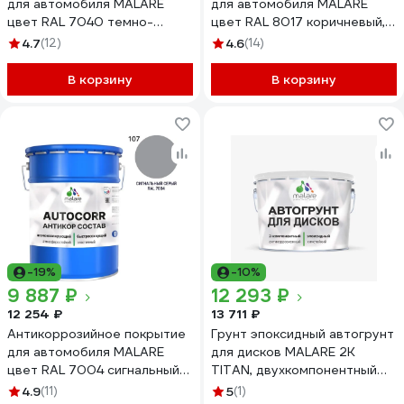
для автомобиля MALARE
для автомобиля MALARE
цвет RAL 7040 темно-
цвет RAL 8017 коричневый,
серый, матовая, 20 кг
матовая, 20 кг
4.7
(12)
4.6
(14)
АСАВТКР7040М2000
АСАВТКР8017М2000
В корзину
В корзину
-19%
-10%
9 887 ₽
12 293 ₽
12 254 ₽
13 711 ₽
Антикоррозийное покрытие
Грунт эпоксидный автогрунт
для автомобиля MALARE
для дисков MALARE 2К
цвет RAL 7004 сигнальный
TITAN, двухкомпонентный
серый, матовая, 20 кг
антикоррозионный
4.9
(11)
5
(1)