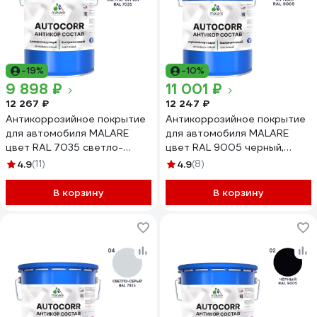
-19%
-10%
9 898 ₽
11 001 ₽
12 267 ₽
12 247 ₽
Антикоррозийное покрытие
Антикоррозийное покрытие
для автомобиля MALARE
для автомобиля MALARE
цвет RAL 7035 светло-
цвет RAL 9005 черный,
серый, матовая, 20 кг
матовая, 20 кг
4.9
(11)
4.9
(8)
АСАВТКР7035М2000
АСАВТКР9005М2000
В корзину
В корзину