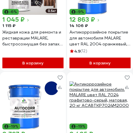
-6%
-9%
1 045 ₽
12 863 ₽
1 115 ₽
14 106 ₽
Жидкая кожа для ремонта и
Антикоррозийное покрытие
реставрации MALARE,
для автомобиля MALARE
быстросохнущая без запаха,
цвет RAL 2004 оранжевый,
полуглянцевая, коричневая,
матовая, 20 кг
4.9
(12)
0,5 кг ЖКОЖАКОРПГ0050
АСАВТКР2004М2000
В корзину
В корзину
-19%
-19%