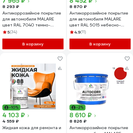
7 965 ₽
8 452 ₽
8 293 ₽
8 870 ₽
Антикоррозийное покрытие
Антикоррозийное покрытие
для автомобиля MALARE
для автомобиля MALARE
цвет RAL 7040 темно-
цвет RAL 5015 небесно-
серый, матовая, 12,5 кг
голубой, матовая, 12,5 кг
5
(34)
4.9
(11)
АСАВТКР7040М1250
АСАВТКР5015М1250
В корзину
В корзину
-10%
-2%
4 103 ₽
8 610 ₽
4 559 ₽
8 826 ₽
Жидкая кожа для ремонта и
Антикоррозийное покрытие