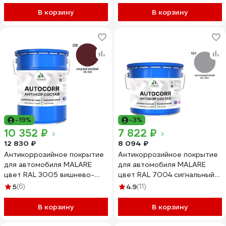
АСАВТКР1023М1250
В корзину
В корзину
-19%
-3%
10 352 ₽
7 822 ₽
12 830 ₽
8 094 ₽
Антикоррозийное покрытие
Антикоррозийное покрытие
для автомобиля MALARE
для автомобиля MALARE
цвет RAL 3005 вишнево-
цвет RAL 7004 сигнальный
бордовый, матовая, 20 кг
серый, матовая, 12,5 кг
5
(6)
4.9
(11)
АСАВТКР3005М2000
АСАВТКР7004М1250
В корзину
В корзину