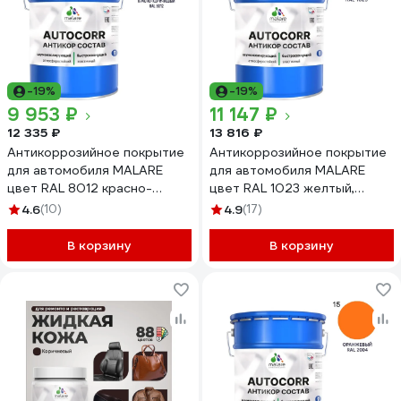
-19%
-19%
9 953 ₽
11 147 ₽
12 335 ₽
13 816 ₽
Антикоррозийное покрытие
Антикоррозийное покрытие
для автомобиля MALARE
для автомобиля MALARE
цвет RAL 8012 красно-
цвет RAL 1023 желтый,
коричневый, матовая, 20 кг
матовая, 20 кг
4.6
(10)
4.9
(17)
АСАВТКР8012М2000
АСАВТКР1023М2000
В корзину
В корзину