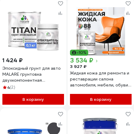
-10%
3 534 ₽
1 424 ₽
3 927 ₽
Эпоксидный грунт для авто
Жидкая кожа для ремонта и
MALARE грунтовка
реставрации салона
двухкомпонентная
автомобиля, мебели, обуви и
антикоррозионная
4
(2)
одежды, быстросохнущая
высокопрочная, цвет серый
без запаха, полуглянцевая,
RAL 7040 (1 кг + 0,1 кг
В корзину
В корзину
оранжевый MALARE 2 кг
отвердитель)
4660504740794
ЭГАВТ7040Г0100
ЖКОЖАОРАПГ0200