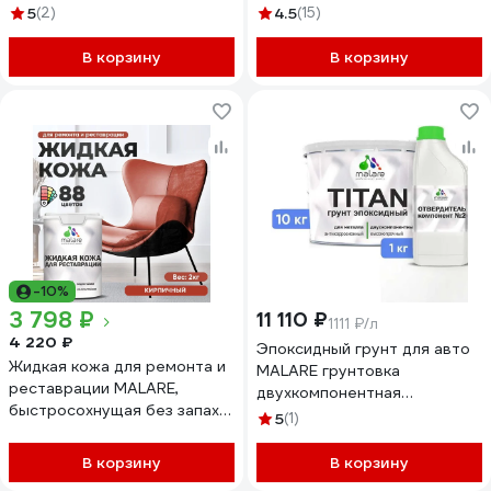
антикоррозионный
матовая, 12,5 кг
5
(2)
4.5
(15)
химстойкий, цвет черный
АСАВТКР8017М1250
RAL 9005, 2.5 кг + 0.25 кг
В корзину
В корзину
отвердитель
4680868563730
ЭГАВТД9005Г0250
-10%
3 798 ₽
11 110 ₽
1111 ₽/л
4 220 ₽
Эпоксидный грунт для авто
Жидкая кожа для ремонта и
MALARE грунтовка
реставрации MALARE,
двухкомпонентная
быстросохнущая без запаха,
антикоррозионная
5
(1)
полуглянцевая, кирпичный, 2
высокопрочная, цвет серый
кг ЖКОЖАКИРПГ0200
RAL 7040 (10 кг + 1 кг
В корзину
В корзину
отвердитель)