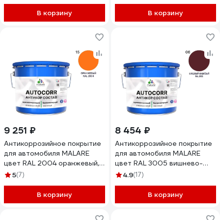
АСАВТКР7004М2000
химстойкий, цвет серый RAL
7040, 10 кг + 1 кг
В корзину
В корзину
отвердитель
4680868563808
ЭГАВТД7040Г1000
9 251 ₽
8 454 ₽
Антикоррозийное покрытие
Антикоррозийное покрытие
для автомобиля MALARE
для автомобиля MALARE
цвет RAL 2004 оранжевый,
цвет RAL 3005 вишнево-
матовая, 12,5 кг
бордовый, матовая, 12,5 кг
5
(7)
4.9
(17)
АСАВТКР2004М1250
АСАВТКР3005М1250
В корзину
В корзину