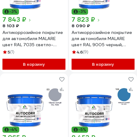
-3%
-3%
7 843 ₽
7 823 ₽
8 103 ₽
8 090 ₽
Антикоррозийное покрытие
Антикоррозийное покрытие
для автомобиля MALARE
для автомобиля MALARE
цвет RAL 7035 светло-
цвет RAL 9005 черный,
серый, матовая, 12,5 кг
матовая, 12,5 кг
5
(1)
4.6
(9)
АСАВТКР7035М1250
АСАВТКР9005М1250
В корзину
В корзину
-4%
-5%