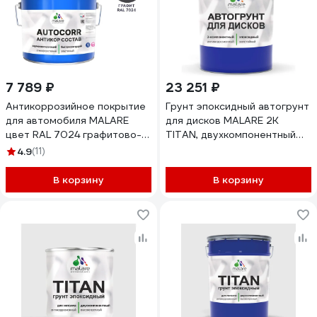
7 789 ₽
23 251 ₽
Антикоррозийное покрытие
Грунт эпоксидный автогрунт
для автомобиля MALARE
для дисков MALARE 2К
цвет RAL 7024 графитово-
TITAN, двухкомпонентный
серый, матовая, 12,5 кг
антикоррозионный
4.9
(11)
АСАВТКР7024М1250
химстойкий, цвет серый RAL
7040, 18 кг + 1.8 кг
В корзину
В корзину
отвердитель
4680868563778
ЭГАВТД7040Г1800