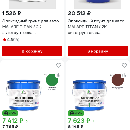
1 526 ₽
20 512 ₽
Эпоксидный грунт для авто
Эпоксидный грунт для авто
MALARE TITAN / 2К
MALARE TITAN / 2К
автогрунтовка
автогрунтовка
двухкомпонентная
двухкомпонентная
4.3
(14)
антикоррозионная
антикоррозионная
высокопрочная, цвет белый
высокопрочная, цвет белый
В корзину
В корзину
(1 кг + 0,1 кг отвердитель)
(18 кг + 1,8 кг отвердитель)
ЭГАВТ9003Г0100
ЭГАВТ9003Г1800
-5%
-6%
7 412 ₽
7 623 ₽
7 765 ₽
8 145 ₽