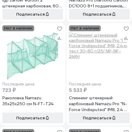
igp zander edition 2
Namazu Pro Diamond Carbon
штекерная карбоновая, 60
DC1000 8+1 подшипников,
см NP-ROD26-060-2
металлическая шпуля N-
Подписаться
Подписаться
RDC1000
Нет в наличии
Нет в наличии
Последняя цена
Последняя цена
723 ₽
5 533 ₽
Раколовка Namazu
Спиннинг штекерный
35x25x250 см N-FT-T24
карбоновый Namazu Pro "N-
Force Undisputed" IM8, 2.4 м,
тест 30-80 г/25/ NP-NF-
Подписаться
Подписаться
24XH
Нет в наличии
Нет в наличии