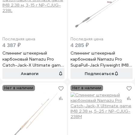
Последняя цена
Последняя цена
4 387 ₽
4 285 ₽
Спиннинг штекерный
Спиннинг штекерный
карбоновый Namazu Pro
карбоновый Namazu Pro
Catch-Jack-X Ultimate game
SupaPull-Jack Flyweight IM8
IM8 2.38 м, 3-15 г NP-CJUG-
1.90 м, 2-12 г NP-SJF-19L
Аналоги
Подписаться
238L
Нет в наличии
Нет в наличии