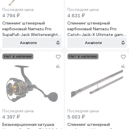
Последняя цена
Последняя цена
4 794 ₽
4 631 ₽
Спиннинг штекерный
Спиннинг штекерный
карбоновый Namazu Pro
карбоновый Namazu Pro
SupaPull-Jack Welterweight
Catch-Jack-X Ultimate game
IM8 2.55 м, 6-28 г NP-SJW-
IM8 2.38 м, 5-25 г NP-CJUG-
Аналоги
Аналоги
255M
238M
Нет в наличии
Нет в наличии
Последняя цена
Последняя цена
4 397 ₽
5 003 ₽
Безынерционная катушка
Спиннинг штекерный