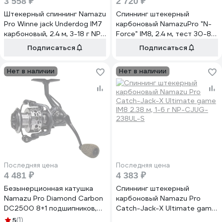
3 558 ₽
2 720 ₽
Штекерный спиннинг Namazu
Спиннинг штекерный
Pro Winne jack Underdog IM7
карбоновый NamazuPro "N-
карбоновый, 2.4 м, 3-18 г NP-
Force" IM8, 2.4 м, тест 30-80
WJU-24L
г NP-NF-24XH-2022
Подписаться
Подписаться
Нет в наличии
Нет в наличии
Последняя цена
Последняя цена
4 481 ₽
4 383 ₽
Безынерционная катушка
Спиннинг штекерный
Namazu Pro Diamond Carbon
карбоновый Namazu Pro
DC2500 8+1 подшипников,
Catch-Jack-X Ultimate game
металлическая шпуля N-
IM8 2.38 м, 1-6 г NP-CJUG-
5
(1)