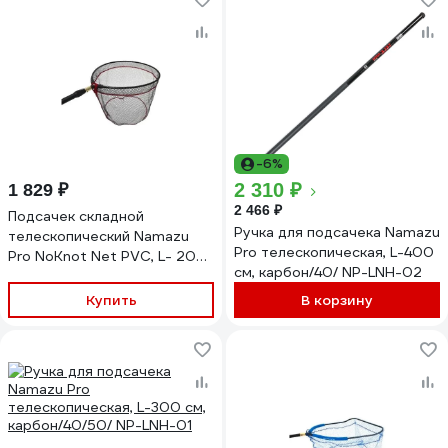
-6%
2 310 ₽
1 829 ₽
2 466 ₽
Подсачек складной
Ручка для подсачека Namazu
телескопический Namazu
Pro телескопическая, L-400
Pro NoKnot Net PVC, L- 200
см, карбон/40/ NP-LNH-02
см, овальный обод 55x45 см,
PVC/25/ NP-NKNP45-200
Купить
В корзину