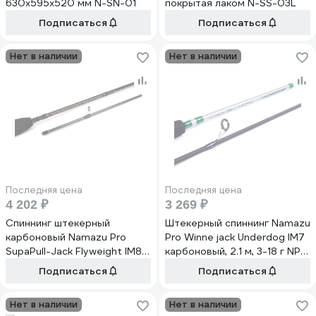
630x595x520 мм N-SN-01
покрытая лаком N-SS-03L
Подписаться
Подписаться
Нет в наличии
Нет в наличии
Последняя цена
Последняя цена
4 202 ₽
3 269 ₽
Спиннинг штекерный
Штекерный спиннинг Namazu
карбоновый Namazu Pro
Pro Winne jack Underdog IM7
SupaPull-Jack Flyweight IM8
карбоновый, 2.1 м, 3-18 г NP-
1.9 м, 0.5-5 г NP-SJF-19UL-S
WJU-21L
Подписаться
Подписаться
Нет в наличии
Нет в наличии