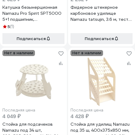
Катушка безынерционная
Фидерное штекерное
Namazu Pro Spirit SPT5000
карбоновое удилище
5+1 подшипник,
Namazu tatsujin, 3.6 м, тест
металлическая+пластиковая
до 180 гр, im6-7 NT-36180
5
(1)
шпуля N-RSPT5000
Подписаться
Подписаться
Нет в наличии
Нет в наличии
Последняя цена
Последняя цена
4 049 ₽
4 428 ₽
Стойка для подсачеков
Стойка для удилищ Namazu
Namazu под 34 шт,
под 35 ш, 400x375x850 мм,