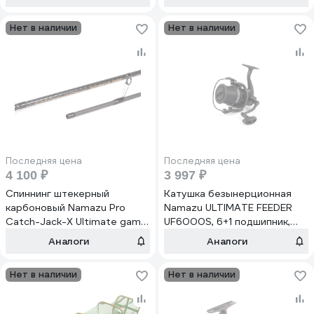
RTI3000
Нет в наличии
Нет в наличии
Последняя цена
Последняя цена
4 100 ₽
3 997 ₽
Спиннинг штекерный
Катушка безынерционная
карбоновый Namazu Pro
Namazu ULTIMATE FEEDER
Catch-Jack-X Ultimate game
UF6000S, 6+1 подшипник,
IM8 2.1 м, 3-15 г NP-CJUG-21L
металлическая шпуля N-
Аналоги
Аналоги
RUF6000S
Нет в наличии
Нет в наличии