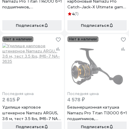
Namazu Pro Titan TI4000 6+1
карбоновый Namazu Pro
подшипников,
Catch-Jack-X Ultimate game
металлическая шпуля N-
IM8 2.65 м, 7-35 г NP-CJUG-
4
(1)
RTI4000
265MH
Подписаться
Подписаться
Нет в наличии
Нет в наличии
Последняя цена
Последняя цена
2 615 ₽
4 578 ₽
Удилище карповое
Безынерционная катушка
штекерное Namazu ARGUS,
Namazu Pro Titan TI3000 6+1
3.6 м, тест 3.5 lbs, IM6-7 NA-
подшипников,
3635
металлическая шпуля N-
Подписаться
Подписаться