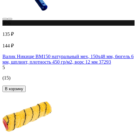
-6%
135 ₽
144 ₽
Валик Никище ВМ150 натуральный мех, 150x48 мм, бюгель 6
мм, шплинт, плотность 450 гр/м2, ворс 12 мм 37293
5
(15)
В корзину