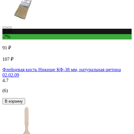
-15%
-7%
91 ₽
107 ₽
Флейцевая кисть Никище КФ-38 мм, натуральная щетина
02.02.09
4.7
(6)
В корзину