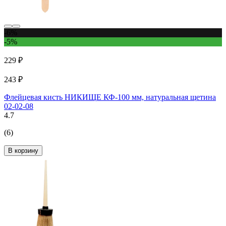
-6%
-5%
229 ₽
243 ₽
Флейцевая кисть НИКИЩЕ КФ-100 мм, натуральная щетина
02-02-08
4.7
(6)
В корзину