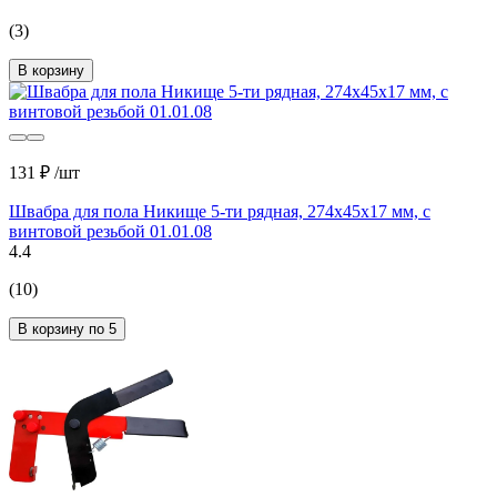
(3)
В корзину
131 ₽
/шт
Швабра для пола Никище 5-ти рядная, 274x45x17 мм, с
винтовой резьбой 01.01.08
4.4
(10)
В корзину по 5