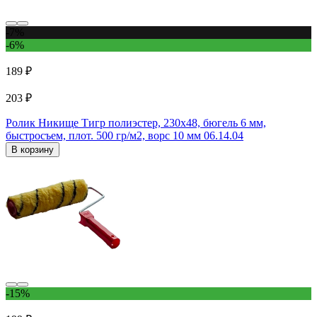
-7%
-6%
189 ₽
203 ₽
Ролик Никище Тигр полиэстер, 230x48, бюгель 6 мм,
быстросъем, плот. 500 гр/м2, ворс 10 мм 06.14.04
В корзину
-15%