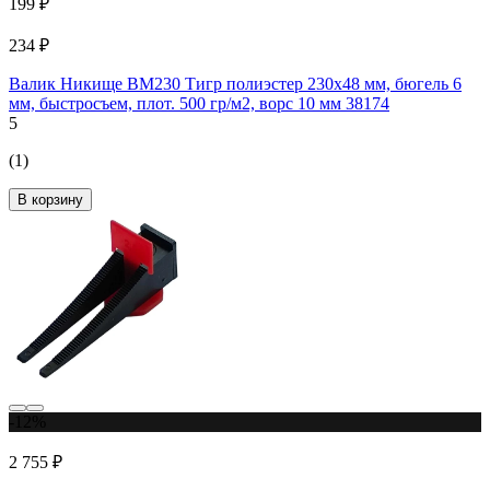
199 ₽
234 ₽
Валик Никище ВМ230 Тигр полиэстер 230x48 мм, бюгель 6
мм, быстросъем, плот. 500 гр/м2, ворс 10 мм 38174
5
(1)
В корзину
-12%
2 755 ₽