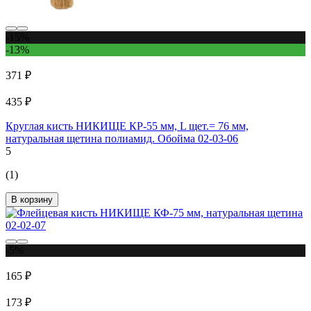
-15%
-13%
371 ₽
435 ₽
Круглая кисть НИКИЩЕ КР-55 мм, L щет.= 76 мм,
натуральная щетина полиамид. Обойма 02-03-06
5
(1)
В корзину
-5%
165 ₽
173 ₽