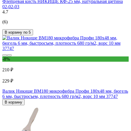
Флейцевая кисть НИКИЩЕ КФ-25 мм, натуральная щетина
02-02-03
4.7
(6)
В корзину по 5
-8%
210 ₽
229 ₽
Валик Никище ВМ180 микрофибра Профи 180x48 мм, бюгель
6 мм, быстросъем, плотность 680 гр/м2, ворс 10 мм 37747
В корзину