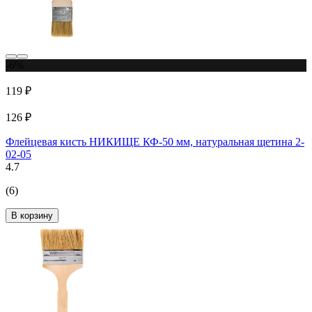
-6%
119 ₽
126 ₽
Флейцевая кисть НИКИЩЕ КФ-50 мм, натуральная щетина 2-
02-05
4.7
(6)
В корзину