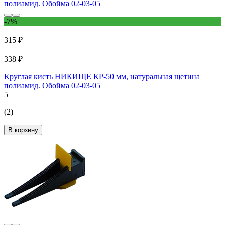
-7%
315 ₽
338 ₽
Круглая кисть НИКИЩЕ КР-50 мм, натуральная щетина
полиамид. Обойма 02-03-05
5
(2)
В корзину