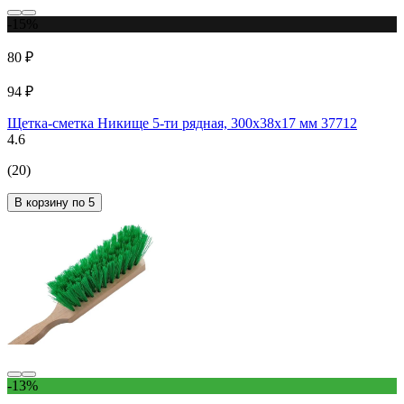
-15%
80 ₽
94 ₽
Щетка-сметка Никище 5-ти рядная, 300x38x17 мм 37712
4.6
(20)
В корзину по 5
-13%