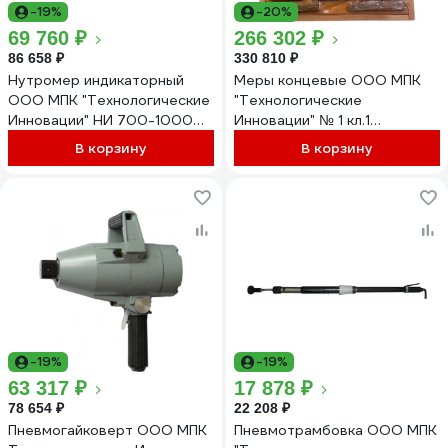
-19%
-20%
69 760 ₽
266 302 ₽
86 658 ₽
330 810 ₽
Нутромер индикаторный
Меры концевые ООО МПК
ООО МПК "Технологические
"Технологические
Инновации" НИ 700-1000
Инновации" № 1 кл.1
0,01 НК-21453
твердосплавные 9011
В корзину
В корзину
-19%
-19%
63 317 ₽
17 878 ₽
78 654 ₽
22 208 ₽
Пневмогайковерт ООО МПК
Пневмотрамбовка ООО МПК