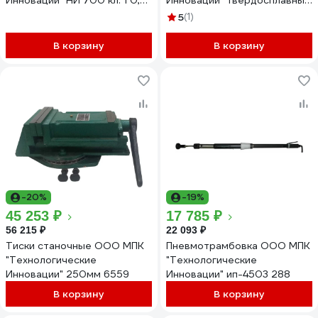
Инновации" НИ 700 кл. 1 0,01
Инновации" твердосплавные
НК-21452
№ 5 кл.1 9202
5
(1)
В корзину
В корзину
-20%
-19%
45 253 ₽
17 785 ₽
56 215 ₽
22 093 ₽
Тиски станочные ООО МПК
Пневмотрамбовка ООО МПК
"Технологические
"Технологические
Инновации" 250мм 6559
Инновации" ип-4503 288
В корзину
В корзину