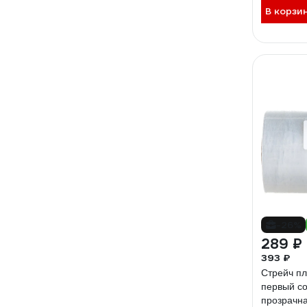
В корзи
-26%
289 ₽
393 ₽
Стрейч пл
первый с
прозрачна