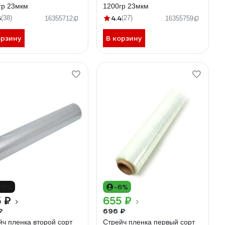
гр 23мкм
1200гр 23мкм
6
4.4
(38)
(27)
16355712
16355759
орзину
В корзину
28%
-6%
 ₽
655 ₽
₽
696 ₽
йч пленка второй сорт
Стрейч пленка первый сорт