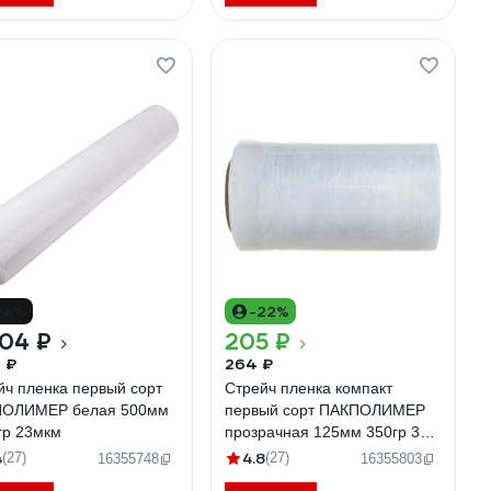
24%
-22%
904 ₽
205 ₽
9 ₽
264 ₽
йч пленка первый сорт
Стрейч пленка компакт
ОЛИМЕР белая 500мм
первый сорт ПАКПОЛИМЕР
гр 23мкм
прозрачная 125мм 350гр 38
20мкм
4
4.8
(27)
(27)
16355748
16355803