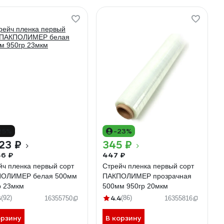
25%
-23%
23 ₽
345 ₽
6 ₽
447 ₽
йч пленка первый сорт
Стрейч пленка первый сорт
ОЛИМЕР белая 500мм
ПАКПОЛИМЕР прозрачная
р 23мкм
500мм 950гр 20мкм
3
4.4
(92)
(86)
16355750
16355816
орзину
В корзину