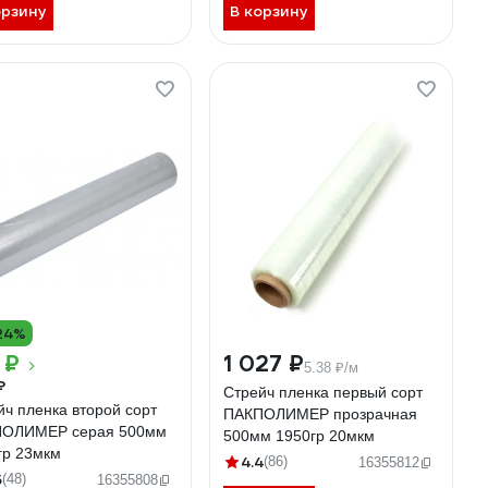
орзину
В корзину
24%
 ₽
1 027 ₽
5.38 ₽/м
₽
Стрейч пленка первый сорт
йч пленка второй сорт
ПАКПОЛИМЕР прозрачная
ОЛИМЕР серая 500мм
500мм 1950гр 20мкм
гр 23мкм
4.4
(86)
16355812
5
(48)
16355808