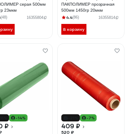
ОЛИМЕР серая 500мм
ПАКПОЛИМЕР прозрачная
гр 23мкм
500мм 1450гр 20мкм
5
4.4
(48)
(86)
16355804
16355814
орзину
В корзину
26%
-14%
-21%
-7%
0 ₽
409 ₽
₽
520 ₽