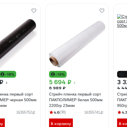
-18%
-19%
-
 ₽
5 694 ₽
3 3
6 989 ₽
4 44
енка первый сорт
Стрейч пленка первый сорт
Стре
МЕР черная 500мм
ПАКПОЛИМЕР белая 500мм
ПАКП
3мкм
2200гр 23мкм
950г
4.6
4.
(38)
16355752
16355741
ну
В корзину
В к