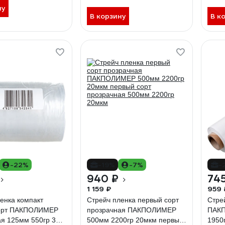
ну
В корзину
В к
-22%
-19%
-7%
-
940 ₽
745
1 159 ₽
959 
енка компакт
Стрейч пленка первый сорт
Стре
орт ПАКПОЛИМЕР
прозрачная ПАКПОЛИМЕР
ПАКП
я 125мм 550гр 38
500мм 2200гр 20мкм первый
1950