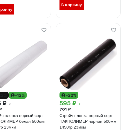
В корзину
орзину
22%
-12%
-22%
 ₽
595 ₽
₽
761 ₽
йч пленка первый сорт
Стрейч пленка первый сорт
ОЛИМЕР белая 500мм
ПАКПОЛИМЕР черная 500мм
гр 23мкм
1450гр 23мкм