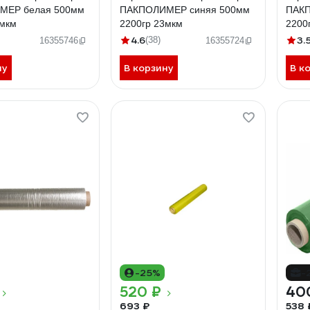
МЕР белая 500мм
ПАКПОЛИМЕР синяя 500мм
ПАКП
3мкм
2200гр 23мкм
2200
4.6
3.
(38)
16355746
16355724
ну
В корзину
В к
-25%
-
520 ₽
40
693 ₽
538 