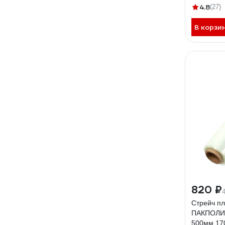
20мкм
4.8
(27)
В корзи
820 ₽
Стрейч пл
ПАКПОЛИ
500мм 17