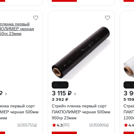
-8%
-
₽
3 115 ₽
3 
3 392 ₽
5 15
енка первый сорт
Стрейч пленка первый сорт
Стре
МЕР черная 500мм
ПАКПОЛИМЕР черная 500мм
ПАКП
3мкм
950гр 23мкм
1200
4.3
4.
(92)
16355753
16355809