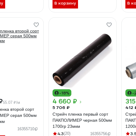
ну
В корзину
В к
-18%
-
₽
4 660 ₽
315
55.07 ₽/м
5 706 ₽
412 
енка второй сорт
Стрейч пленка первый сорт
Стре
МЕР серая 500мм
ПАКПОЛИМЕР черная 500мм
ПАКП
мкм
1700гр 23мкм
1200
16355710
4.3
3.
(20)
16355756