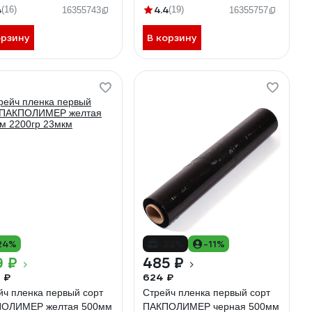
4
4.4
(16)
(19)
16355743
16355757
орзину
В корзину
24%
-22%
-11%
9 ₽
485 ₽
6 ₽
624 ₽
йч пленка первый сорт
Стрейч пленка первый сорт
ОЛИМЕР желтая 500мм
ПАКПОЛИМЕР черная 500мм