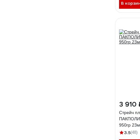
В корзи
3 910 
Стрейч пл
ПАКПОЛИ
950гр 23
3.5
(48)