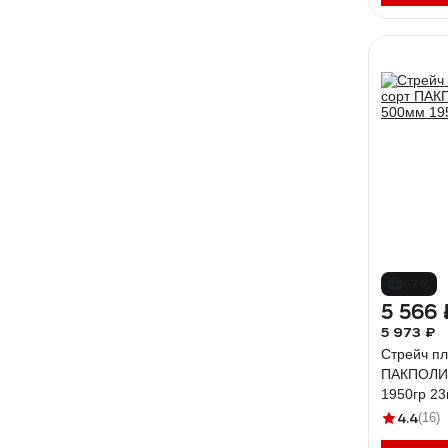
-7%
5 566 
5 973 ₽
Стрейч пл
ПАКПОЛИ
1950гр 2
4.4
(16)