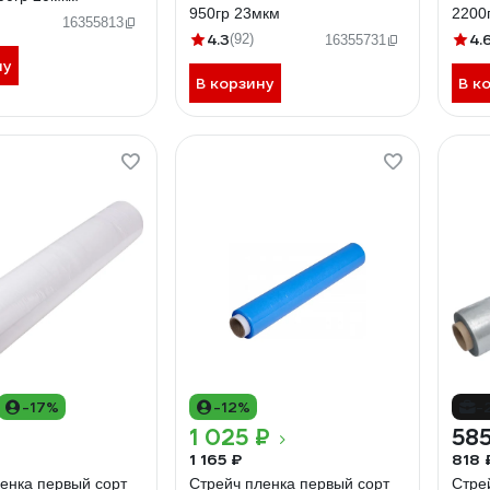
950гр 23мкм
2200
16355813
4.3
4.
(92)
16355731
ну
В корзину
В к
-17%
-12%
-
1 025 ₽
585
1 165 ₽
818 
енка первый сорт
Стрейч пленка первый сорт
Стре