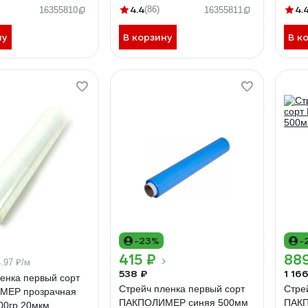
сорт прозрачная 500мм
4.4
4.
(86)
16355810
16355811
2200гр 20мкм
ну
В корзину
В к
-23%
-
415 ₽
88
4.97 ₽/м
538 ₽
1 16
енка первый сорт
Стрейч пленка первый сорт
Стре
МЕР прозрачная
ПАКПОЛИМЕР синяя 500мм
ПАКП
00гр 20мкм