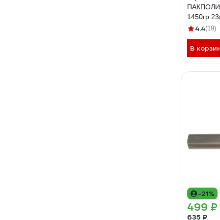
ПАКПОЛИ
1450гр 2
4.4
(19)
В корзи
-21%
499 ₽
635 ₽