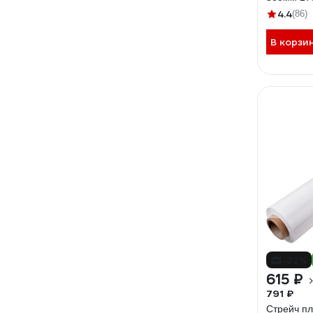
4.4
(86)
В корзи
-22%
615 ₽
791 ₽
Стрейч пл