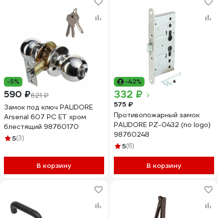
-5%
-42%
332 ₽
590 ₽
621 ₽
575 ₽
Замок под ключ PALIDORE
Противопожарный замок
Arsenal 607 PC ET хром
PALIDORE PZ-0432 (no logo)
блестящий 98760170
98760248
5
(3)
5
(6)
В корзину
В корзину