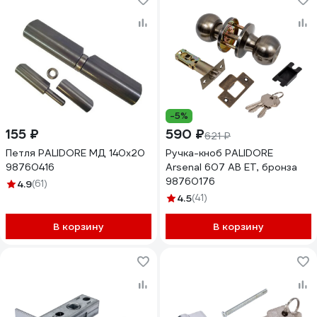
-5%
155 ₽
590 ₽
621 ₽
Петля PALIDORE МД 140х20
Ручка-кноб PALIDORE
98760416
Arsenal 607 AB ET, бронза
98760176
4.9
(61)
4.5
(41)
В корзину
В корзину