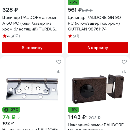
-5%
328 ₽
561 ₽
591 ₽
Цилиндр PALIDORE алюмин.
Цилиндр PALIDORE GN 90
А 60 PC (ключ/завертка,
PC (ключ/завертка, хром)
хром блестящий) TURDUS
GUTFLAN 98761174
98760948
4.6
(10)
5
(1)
В корзину
В корзину
-27%
-5%
74 ₽
1 143 ₽
1 203 ₽
102 ₽
Накладной замок PALIDORE
Накладная петля PALIDORE