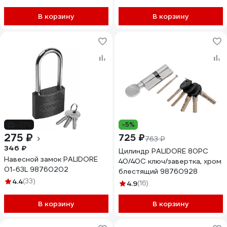
В корзину
В корзину
-21%
-5%
275 ₽
725 ₽
763 ₽
346 ₽
Цилиндр PALIDORE 80PC
Навесной замок PALIDORE
40/40С ключ/завертка, хром
01-63L 98760202
блестящий 98760928
4.4
(33)
4.9
(16)
В корзину
В корзину