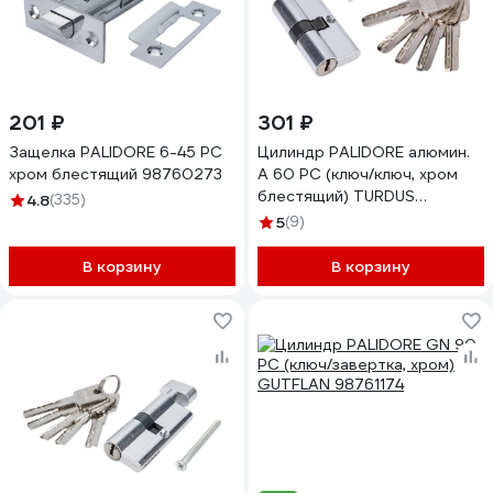
201 ₽
301 ₽
Защелка PALIDORE 6-45 PC
Цилиндр PALIDORE алюмин.
хром блестящий 98760273
А 60 PC (ключ/ключ, хром
блестящий) TURDUS
4.8
(335)
98760949
5
(9)
В корзину
В корзину