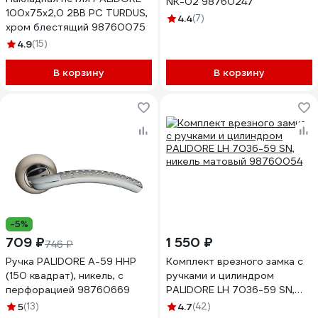
NK-02 98760247
100х75х2,0 2ВВ PC TURDUS,
4.4
(7)
хром блестящий 98760075
4.9
(15)
В корзину
В корзину
-5%
709 ₽
1 550 ₽
746 ₽
Ручка PALIDORE A-59 HHP
Комплект врезного замка с
(150 квадрат), никель, с
ручками и цилиндром
перфорацией 98760669
PALIDORE LH 7036-59 SN,
никель матовый 98760054
5
(13)
4.7
(42)