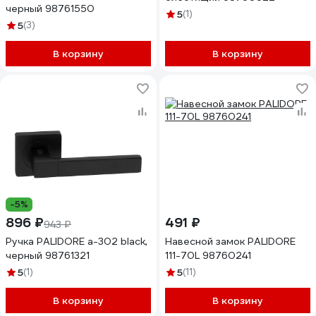
черный 98761550
5
(1)
5
(3)
В корзину
В корзину
-5%
896 ₽
491 ₽
943 ₽
Ручка PALIDORE a-302 black,
Навесной замок PALIDORE
черный 98761321
111-70L 98760241
5
(1)
5
(11)
В корзину
В корзину