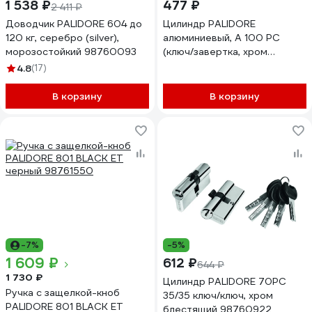
1 538 ₽
477 ₽
2 411 ₽
Доводчик PALIDORE 604 до
Цилиндр PALIDORE
120 кг, серебро (silver),
алюминиевый, А 100 PС
морозостойкий 98760093
(ключ/завертка, хром
блестящий) TURDUS
4.8
(17)
98761528
В корзину
В корзину
-7%
-5%
1 609 ₽
612 ₽
644 ₽
1 730 ₽
Цилиндр PALIDORE 70PС
Ручка с защелкой-кноб
35/35 ключ/ключ, хром
PALIDORE 801 BLACK ET
блестящий 98760922