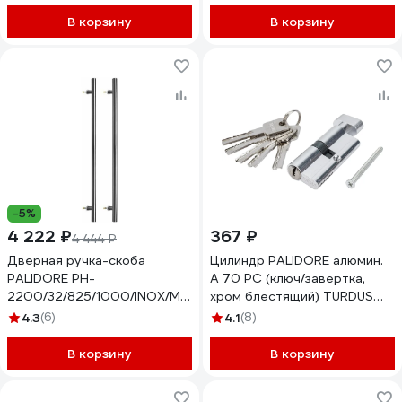
В корзину
В корзину
-5%
4 222 ₽
367 ₽
4 444 ₽
Дверная ручка-скоба
Цилиндр PALIDORE алюмин.
PALIDORE PH-
А 70 PC (ключ/завертка,
2200/32/825/1000/INOX/M8х140
хром блестящий) TURDUS
98761192
98760952
4.3
(6)
4.1
(8)
В корзину
В корзину