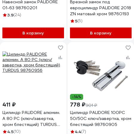
Навесной замок PALIDORE
Врезной замок под
01-63 98760201
евроцилиндр PALIDORE 2018
ZN матовый хром 98760193
3.9
(24)
5
(5)
В корзину
В корзину
-14%
411 ₽
778 ₽
901 ₽
Цилиндр PALIDORE алюмин.
Цилиндр PALIDORE 100PC
А 80 PC (ключ/завертка,
50/50С ключ/завертка, хром
хром блестящий) TURDUS
блестящий 98760905
98760956
4.5
(10)
4.4
(7)