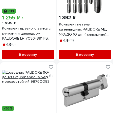
-11%
1 255 ₽
1 392 ₽
1 409 ₽
Комплект петель
Комплект врезного замка с
каплевидных PALIDORE МД
ручками и цилиндром
140х20 10 шт. (приварные)
PALIDORE LH 7036-891 PB,
98760416-10
4.9
(61)
золото 98760056
4.8
(6)
В корзину
В корзину
-36%