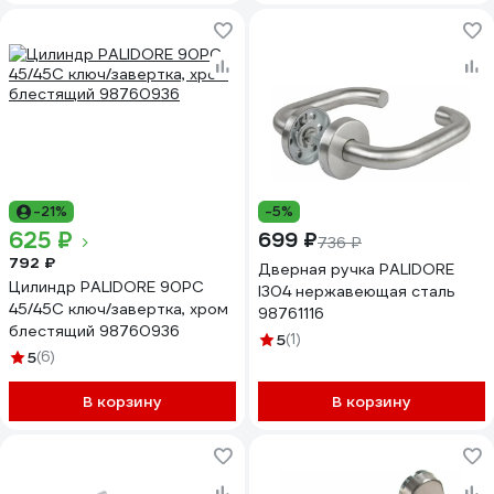
-21%
-5%
625 ₽
699 ₽
736 ₽
792 ₽
Дверная ручка PALIDORE
Цилиндр PALIDORE 90PC
I304 нержавеющая сталь
45/45С ключ/завертка, хром
98761116
блестящий 98760936
5
(1)
5
(6)
В корзину
В корзину