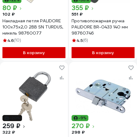
80 ₽
355 ₽
102 ₽
551 ₽
Накладная петля PALIDORE
Противопожарная ручка
100х75х2,0 2ВВ SN TURDUS,
PALIDORE BR-0433 140 мм
никель 98760077
98760746
4.6
(10)
4.5
(6)
В корзину
В корзину
-20%
-9%
259 ₽
270 ₽
322 ₽
298 ₽