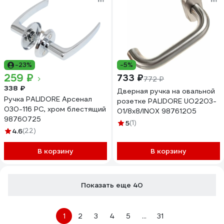
-23%
-5%
259 ₽
733 ₽
772 ₽
338 ₽
Дверная ручка на овальной
Ручка PALIDORE Арсенал
розетке PALIDORE UO2203-
030-116 PC, хром блестящий
01/8х8/INOX 98761205
98760725
5
(1)
4.6
(22)
В корзину
В корзину
Показать еще 40
1
2
3
4
5
...
31