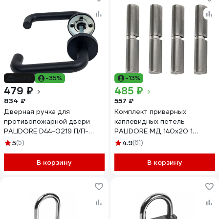
-43%
-35%
-13%
479 ₽
485 ₽
834 ₽
557 ₽
Дверная ручка для
Комплект приварных
противопожарной двери
каплевидных петель
PALIDORE D44-0219 П/П-
PALIDORE МД 140х20 1
U123/8х8х120 мм (черная) с
упаковка 4 шт 98760416-4
5
(5)
4.9
(61)
накладкой на цилиндр
98761436
В корзину
В корзину