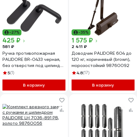
-27%
-35%
425 ₽
1 575 ₽
581 ₽
2 411 ₽
Ручка противопожарная
Доводчик PALIDORE 604 до
PALIDORE BR-0433 черная,
120 кг, коричневый (brown),
без отверстия под цилиндр
морозостойкий 98760092
98761545
5
(1)
4.8
(17)
В корзину
В корзину